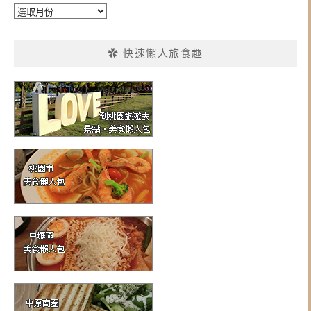
彙
整
✿ 快速懶人旅食趣