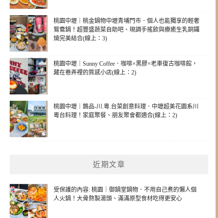
桃園中壢｜桃金鍋物中壢青埔門市．個人也能獨享的輕奢
鴛鴦鍋！超豐盛蔬菜自助吧、現調手搖飲與療癒生乳銅鑼
燒完美結合(線上：3)
桃園中壢｜Sunny Coffee．咖啡×黑膠×老車復古咖啡館，
藏在巷弄裡的質感小店(線上：2)
桃園中壢｜鵲品-川.粵.台菜創意料理．中壢超美花園系川
粵台料理！家庭聚餐、朋友聚會都適合(線上：2)
近期文章
受保護的內容: 桃園｜御鍋堂鍋物．不用自己煮的懶人個
人火鍋！大骨熬製湯頭、滿滿原型食材吃得更安心