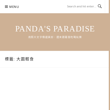
Skip
MENU
to
content
PANDA'S PARADISE
用照片文字傳遞美好．週末跟著我吃喝玩樂
標籤:
大園輕食