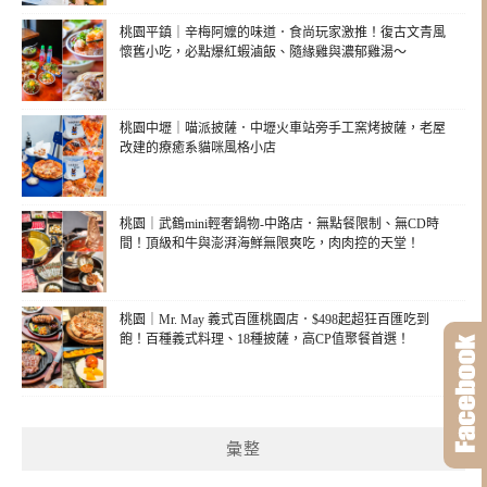
桃園平鎮｜辛梅阿嬤的味道．食尚玩家激推！復古文青風
懷舊小吃，必點爆紅蝦滷飯、隨緣雞與濃郁雞湯～
桃園中壢｜喵派披薩．中壢火車站旁手工窯烤披薩，老屋
改建的療癒系貓咪風格小店
桃園｜武鶴mini輕奢鍋物-中路店．無點餐限制、無CD時
間！頂級和牛與澎湃海鮮無限爽吃，肉肉控的天堂！
桃園｜Mr. May 義式百匯桃園店．$498起超狂百匯吃到
飽！百種義式料理、18種披薩，高CP值聚餐首選！
彙整