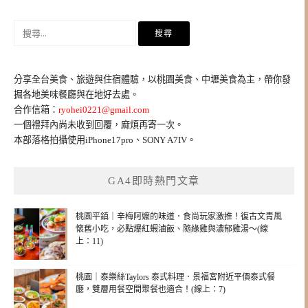
搜
尋
關
鍵
分享全台美食、旅遊與住宿體驗，以桃園美食、中壢美食為主，帶你發
字:
掘各地美味餐廳與在地好去處。
合作信箱：
ryohei0221@gmail.com
一個禮拜內尚未收到回覆，麻煩再寄一次。
本部落格拍攝使用iPhone17pro、SONY A7IV。
GA4即時熱門文章
桃園平鎮｜辛梅阿嬤的味道．食尚玩家激推！復古文青風
懷舊小吃，必點爆紅蝦滷飯、隨緣雞與濃郁雞湯～(線
上：11)
桃園｜泰樂絲Taylors 泰式料理．景福宮附近平價泰式餐
廳，雙層用餐空間聚餐也適合！(線上：7)