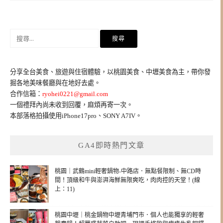
搜
尋
關
鍵
分享全台美食、旅遊與住宿體驗，以桃園美食、中壢美食為主，帶你發
字:
掘各地美味餐廳與在地好去處。
合作信箱：
ryohei0221@gmail.com
一個禮拜內尚未收到回覆，麻煩再寄一次。
本部落格拍攝使用iPhone17pro、SONY A7IV。
GA4即時熱門文章
桃園｜武鶴mini輕奢鍋物-中路店．無點餐限制、無CD時
間！頂級和牛與澎湃海鮮無限爽吃，肉肉控的天堂！(線
上：11)
桃園中壢｜桃金鍋物中壢青埔門市．個人也能獨享的輕奢