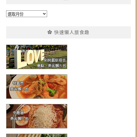
彙
整
✿ 快速懶人旅食趣