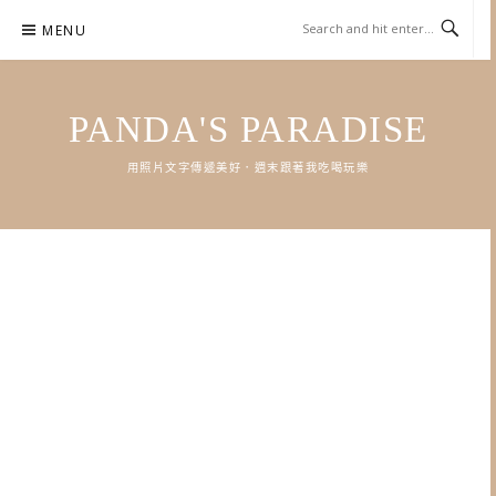
Skip
MENU
to
content
PANDA'S PARADISE
用照片文字傳遞美好．週末跟著我吃喝玩樂