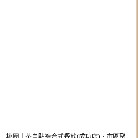
桃園｜茶自點複合式餐飲(成功店)．市區聚