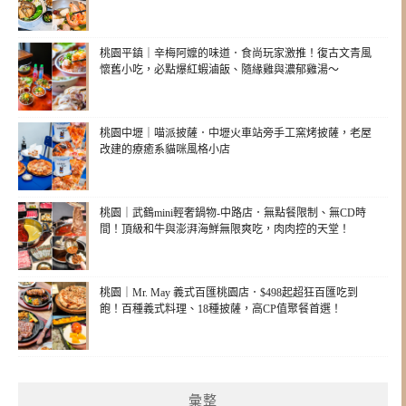
桃園平鎮｜辛梅阿嬤的味道．食尚玩家激推！復古文青風
懷舊小吃，必點爆紅蝦滷飯、隨緣雞與濃郁雞湯～
桃園中壢｜喵派披薩．中壢火車站旁手工窯烤披薩，老屋
改建的療癒系貓咪風格小店
桃園｜武鶴mini輕奢鍋物-中路店．無點餐限制、無CD時
間！頂級和牛與澎湃海鮮無限爽吃，肉肉控的天堂！
桃園｜Mr. May 義式百匯桃園店．$498起超狂百匯吃到
飽！百種義式料理、18種披薩，高CP值聚餐首選！
彙整