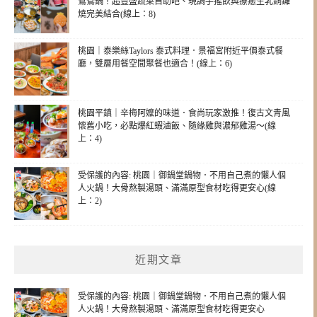
鴛鴦鍋！超豐盛蔬菜自助吧、現調手搖飲與療癒生乳銅鑼
燒完美結合(線上：8)
桃園｜泰樂絲Taylors 泰式料理．景福宮附近平價泰式餐
廳，雙層用餐空間聚餐也適合！(線上：6)
桃園平鎮｜辛梅阿嬤的味道．食尚玩家激推！復古文青風
懷舊小吃，必點爆紅蝦滷飯、隨緣雞與濃郁雞湯～(線
上：4)
受保護的內容: 桃園｜御鍋堂鍋物．不用自己煮的懶人個
人火鍋！大骨熬製湯頭、滿滿原型食材吃得更安心(線
上：2)
近期文章
受保護的內容: 桃園｜御鍋堂鍋物．不用自己煮的懶人個
人火鍋！大骨熬製湯頭、滿滿原型食材吃得更安心