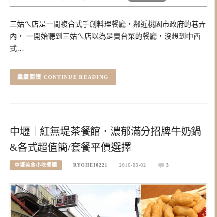
三姑ㄟ店是一間複合式手創料理餐廳，鄰近桃園市政府的巷弄
內， 一開始聽到三姑ㄟ店以為是賣台菜的餐廳，沒想到中西
式…
CONTINUE READING
中壢｜紅無堤茶餐館．濃郁滿分招牌牛奶鍋
&各式超值簡/套餐平價選擇
中壢美食小吃餐廳
RYOHEI0221
2016-03-02
3