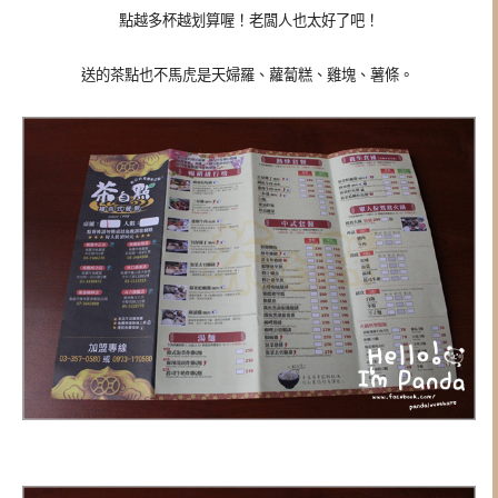
點越多杯越划算喔！老闆人也太好了吧！
送的茶點也不馬虎是天婦羅、蘿蔔糕、雞塊、薯條。