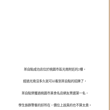
茶自點成功店位於桃園市區光南附近的2樓，
經過光南沒多久就可以看到茶自點的招牌了，
茶自點榮獲過桃園市美食名店網友票選第一名，
學生族群聚餐的好所在，價位上說真的也不算太貴。