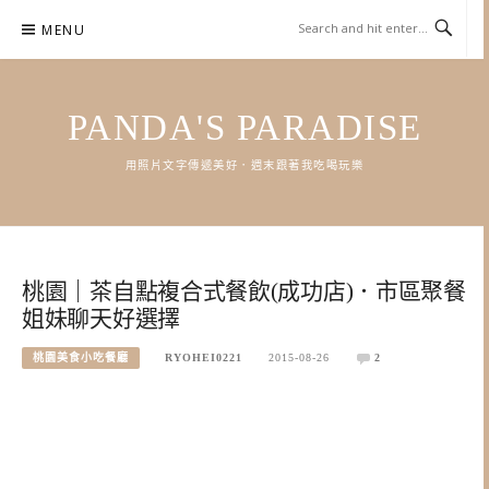
Skip
MENU
to
content
PANDA'S PARADISE
用照片文字傳遞美好．週末跟著我吃喝玩樂
桃園｜茶自點複合式餐飲(成功店)．市區聚餐
姐妹聊天好選擇
桃園美食小吃餐廳
RYOHEI0221
2015-08-26
2