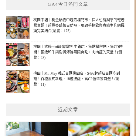
GA4今日熱門文章
桃園中壢｜桃金鍋物中壢青埔門市．個人也能獨享的輕奢
鴛鴦鍋！超豐盛蔬菜自助吧、現調手搖飲與療癒生乳銅鑼
燒完美結合(瀏覽：175)
桃園｜武鶴mini輕奢鍋物-中路店．無點餐限制、無CD時
間！頂級和牛與澎湃海鮮無限爽吃，肉肉控的天堂！(瀏
覽：28)
桃園｜Mr. May 義式百匯桃園店．$498起超狂百匯吃到
飽！百種義式料理、18種披薩，高CP值聚餐首選！(瀏
覽：11)
近期文章