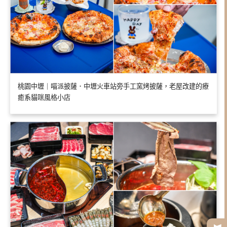
桃園中壢｜喵派披薩．中壢火車站旁手工窯烤披薩，老屋改建的療
癒系貓咪風格小店