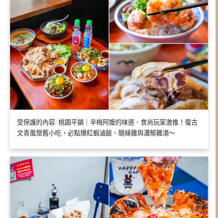
受保護的內容: 桃園平鎮｜辛梅阿嬤的味道．食尚玩家激推！復古
文青風懷舊小吃，必點爆紅蝦滷飯、隨緣雞與濃郁雞湯～