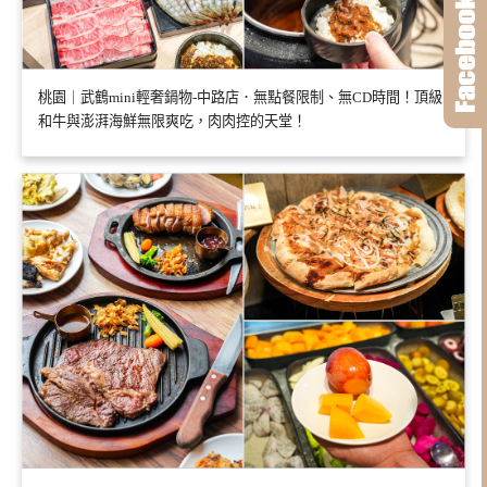
桃園｜武鶴mini輕奢鍋物-中路店．無點餐限制、無CD時間！頂級
和牛與澎湃海鮮無限爽吃，肉肉控的天堂！