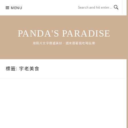
Skip
MENU
to
content
PANDA'S PARADISE
用照片文字傳遞美好．週末跟著我吃喝玩樂
標籤:
宇老美食