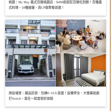
桃園｜Mr. May 義式百匯桃園店．$498起超狂百匯吃到飽！百種義
式料理、18種披薩，高CP值聚餐首選！
南投埔里｜藏品民宿．包棟6~10人首選！設備齊全、大螢幕追劇
打Switch，窩在一起度假好放鬆