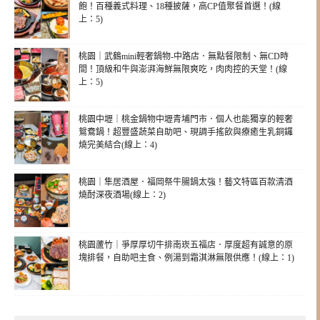
飽！百種義式料理、18種披薩，高CP值聚餐首選！(線
上：5)
桃園｜武鶴mini輕奢鍋物-中路店．無點餐限制、無CD時
間！頂級和牛與澎湃海鮮無限爽吃，肉肉控的天堂！(線
上：5)
桃園中壢｜桃金鍋物中壢青埔門市．個人也能獨享的輕奢
鴛鴦鍋！超豐盛蔬菜自助吧、現調手搖飲與療癒生乳銅鑼
燒完美結合(線上：4)
桃園｜隼居酒屋．福岡祭牛腸鍋太強！藝文特區百款清酒
燒酎深夜酒場(線上：2)
桃園蘆竹｜爭厚厚切牛排南崁五福店．厚度超有誠意的原
塊排餐，自助吧主食、例湯到霜淇淋無限供應！(線上：1)