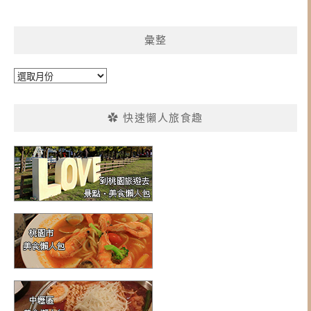
彙整
彙
整
✿ 快速懶人旅食趣