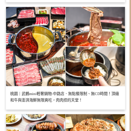
桃園｜武鶴mini輕奢鍋物-中路店．無點餐限制、無CD時間！頂級
和牛與澎湃海鮮無限爽吃，肉肉控的天堂！