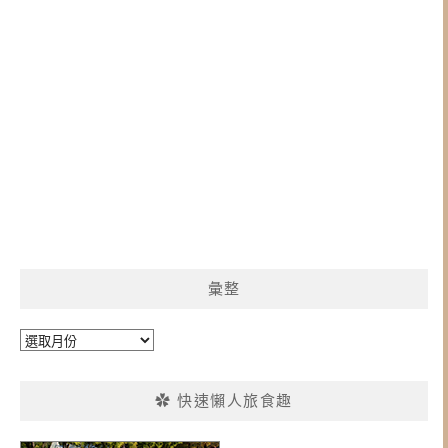
彙整
彙
整
✿ 快速懶人旅食趣