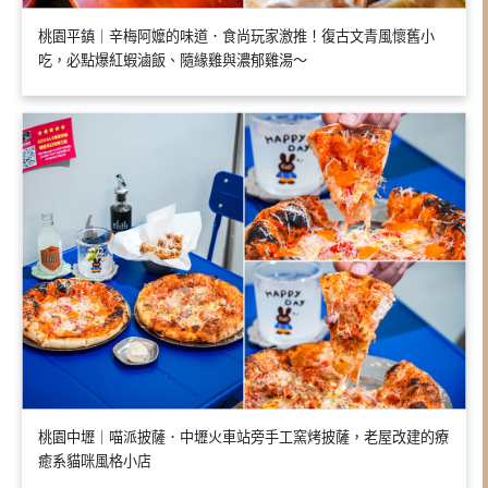
桃園平鎮｜辛梅阿嬤的味道．食尚玩家激推！復古文青風懷舊小
吃，必點爆紅蝦滷飯、隨緣雞與濃郁雞湯～
桃園中壢｜喵派披薩．中壢火車站旁手工窯烤披薩，老屋改建的療
癒系貓咪風格小店