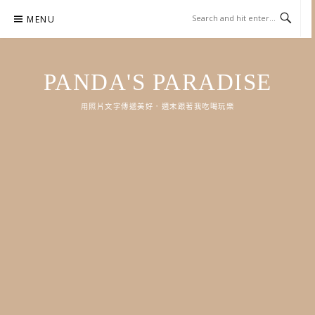
Skip
MENU
to
content
PANDA'S PARADISE
用照片文字傳遞美好．週末跟著我吃喝玩樂