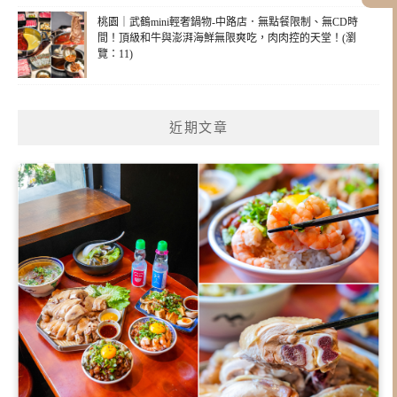
桃園｜武鶴mini輕奢鍋物-中路店．無點餐限制、無CD時
間！頂級和牛與澎湃海鮮無限爽吃，肉肉控的天堂！(瀏
覽：11)
近期文章