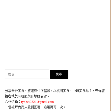
搜
尋
關
鍵
分享全台美食、旅遊與住宿體驗，以桃園美食、中壢美食為主，帶你發
字:
掘各地美味餐廳與在地好去處。
合作信箱：
ryohei0221@gmail.com
一個禮拜內尚未收到回覆，麻煩再寄一次。