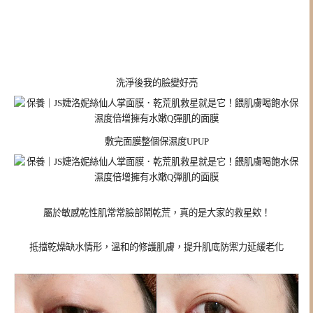
洗淨後我的臉變好亮
敷完面膜整個保濕度UPUP
屬於敏感乾性肌常常臉部鬧乾荒，真的是大家的救星欸！
抵擋乾燥缺水情形，溫和的修護肌膚，提升肌底防禦力延緩老化