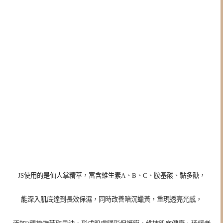
JS使用的是仙人掌精萃，富含維生素A、B、C、胺基酸、黏多醣，
能深入肌底達到長效保濕，同時改善暗沉蠟黃，重現透亮光感，