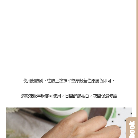
使用敷臉刷，往臉上塗抹平整厚敷蓋住原膚色即可，
這款凍膜早晚都可使用，日間醒膚亮白，夜間保濕修護