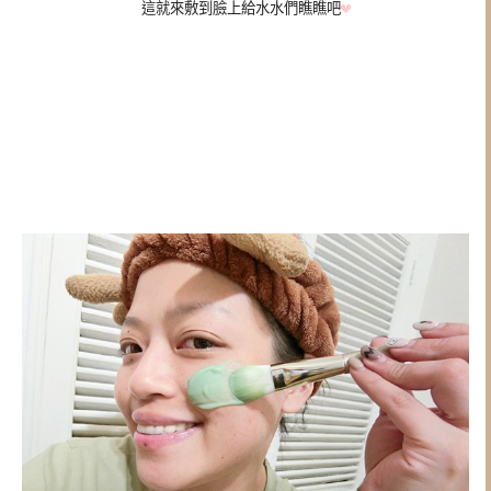
這就來敷到臉上給水水們瞧瞧吧