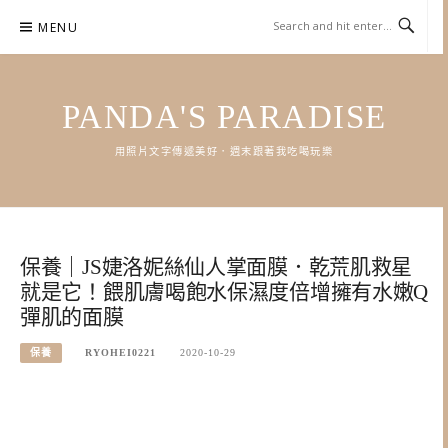
Skip
MENU
to
content
PANDA'S PARADISE
用照片文字傳遞美好．週末跟著我吃喝玩樂
保養｜JS婕洛妮絲仙人掌面膜．乾荒肌救星
就是它！餵肌膚喝飽水保濕度倍增擁有水嫩Q
彈肌的面膜
保養
RYOHEI0221
2020-10-29