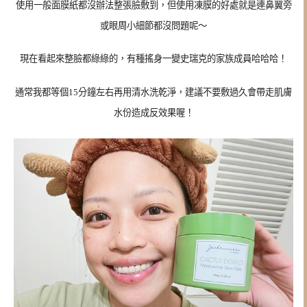
使用一般面膜紙都沒辦法整張臉敷到，但使用凍膜的好處就是連鼻翼旁
或眼周小細節都沒問題呢～
現在看起來整臉都綠綠的，有種
搖身一變史瑞克的家族成員哈哈哈！
通常我都等個15分鐘左右再用清水洗乾淨，建議不要敷過久會帶走肌膚
水份造成反效果喔！