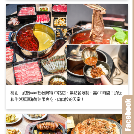
桃園｜武鶴mini輕奢鍋物-中路店．無點餐限制、無CD時間！頂級
和牛與澎湃海鮮無限爽吃，肉肉控的天堂！