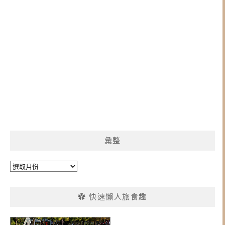
彙整
彙
整
✿ 快速懶人旅食趣