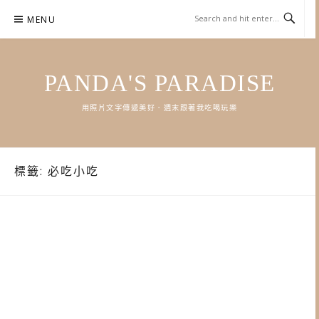
Skip
MENU
to
content
PANDA'S PARADISE
用照片文字傳遞美好．週末跟著我吃喝玩樂
標籤:
必吃小吃