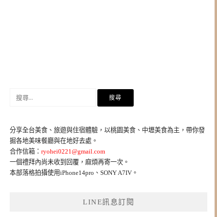
搜
尋
關
鍵
分享全台美食、旅遊與住宿體驗，以桃園美食、中壢美食為主，帶你發
字:
掘各地美味餐廳與在地好去處。
合作信箱：
ryohei0221@gmail.com
一個禮拜內尚未收到回覆，麻煩再寄一次。
本部落格拍攝使用iPhone14pro、SONY A7IV。
LINE訊息訂閱