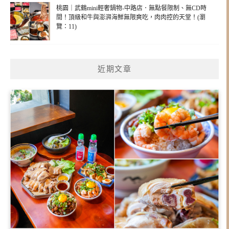
桃園｜武鶴mini輕奢鍋物-中路店．無點餐限制、無CD時
間！頂級和牛與澎湃海鮮無限爽吃，肉肉控的天堂！(瀏
覽：11)
近期文章