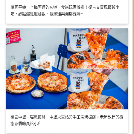
桃園平鎮｜辛梅阿嬤的味道．食尚玩家激推！復古文青風懷舊小
吃，必點爆紅蝦滷飯、隨緣雞與濃郁雞湯～
桃園中壢｜喵派披薩．中壢火車站旁手工窯烤披薩，老屋改建的療
癒系貓咪風格小店