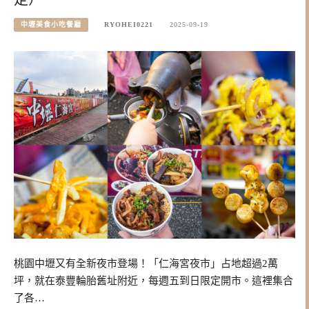
中壢美食小吃餐廳
RYOHEI0221
2025-09-19
桃園中壢又有全新夜市登場！「仁海宮夜市」占地超過2萬
坪，就在泰豐輪胎舊址附近，每週五到日限定開市。這裡集合
了各…