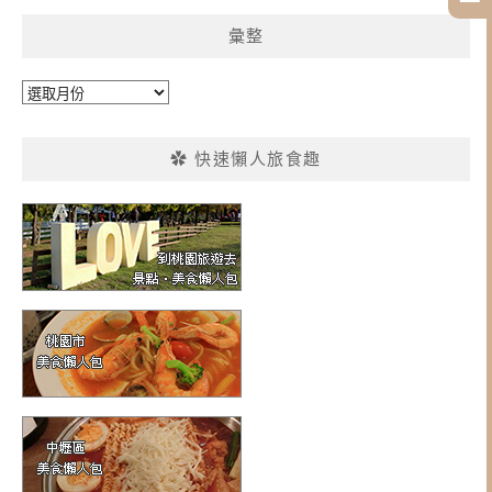
彙整
彙
整
✿ 快速懶人旅食趣