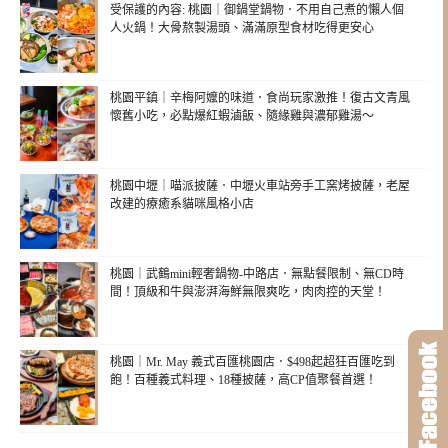
受保護的內容: 桃園｜御鍋堂鍋物．不用自己煮的懶人個
人火鍋！大骨熬製湯頭、滿滿原型食材吃得更安心
桃園平鎮｜辛梅阿嬤的味道．食尚玩家激推！復古文青風
懷舊小吃，必點爆紅蝦滷飯、隨緣雞與濃郁雞湯～
桃園中壢｜喵派披薩．中壢火車站旁手工窯烤披薩，老屋
改建的療癒系貓咪風格小店
桃園｜武鶴mini輕奢鍋物-中路店．無點餐限制、無CD時
間！頂級和牛與澎湃海鮮無限爽吃，肉肉控的天堂！
桃園｜Mr. May 義式百匯桃園店．$498起超狂百匯吃到
飽！百種義式料理、18種披薩，高CP值聚餐首選！