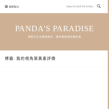
Skip
MENU
to
content
PANDA'S PARADISE
用照片文字傳遞美好．週末跟著我吃喝玩樂
標籤:
我的視角葉黃素評價