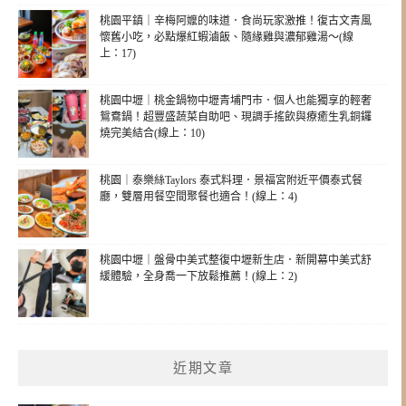
桃園平鎮｜辛梅阿嬤的味道．食尚玩家激推！復古文青風
懷舊小吃，必點爆紅蝦滷飯、隨緣雞與濃郁雞湯～(線
上：17)
桃園中壢｜桃金鍋物中壢青埔門市．個人也能獨享的輕奢
鴛鴦鍋！超豐盛蔬菜自助吧、現調手搖飲與療癒生乳銅鑼
燒完美結合(線上：10)
桃園｜泰樂絲Taylors 泰式料理．景福宮附近平價泰式餐
廳，雙層用餐空間聚餐也適合！(線上：4)
桃園中壢｜盤骨中美式整復中壢新生店．新開幕中美式舒
緩體驗，全身喬一下放鬆推薦！(線上：2)
近期文章