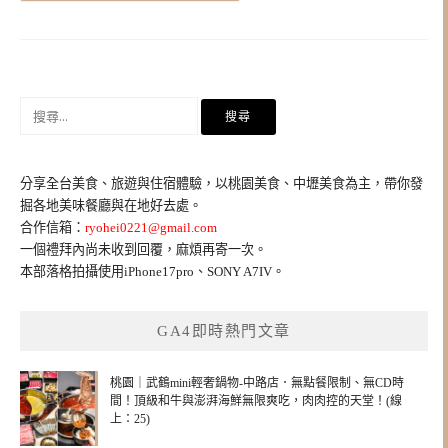
搜
尋
關
鍵
分享全台美食、旅遊與住宿體驗，以桃園美食、中壢美食為主，帶你發
字:
掘各地美味餐廳與在地好去處。
合作信箱：
ryohei0221@gmail.com
一個禮拜內尚未收到回覆，麻煩再寄一次。
本部落格拍攝使用iPhone17pro、SONY A7IV。
GA4即時熱門文章
桃園｜武鶴mini輕奢鍋物-中路店．無點餐限制、無CD時
間！頂級和牛與澎湃海鮮無限爽吃，肉肉控的天堂！(線
上：25)