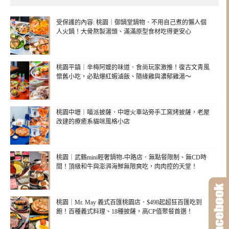
受保護的內容: 桃園｜御鍋堂鍋物．不用自己煮的懶人個
人火鍋！大骨熬製湯頭、滿滿原型食材吃得更安心
桃園平鎮｜辛梅阿嬤的味道．食尚玩家激推！復古文青風
懷舊小吃，必點爆紅蝦滷飯、隨緣雞與濃郁雞湯～
桃園中壢｜喵派披薩．中壢火車站旁手工窯烤披薩，老屋
改建的療癒系貓咪風格小店
桃園｜武鶴mini輕奢鍋物-中路店．無點餐限制、無CD時
間！頂級和牛與澎湃海鮮無限爽吃，肉肉控的天堂！
桃園｜Mr. May 義式百匯桃園店．$498起超狂百匯吃到
飽！百種義式料理、18種披薩，高CP值聚餐首選！