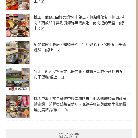
上：3)
桃園｜武鶴mini輕奢鍋物-中路店．無點餐限制、無CD時
間！頂級和牛與澎湃海鮮無限爽吃，肉肉控的天堂！(線
上：3)
新北鶯歌｜夥房．鐵道旁的百年紅磚老宅，預約制下午茶
體驗！(線上：2)
竹北｜新瓦屋客家文化保存區．耕讀生活趣～意外的春上
布丁蛋糕(線上：1)
桃園中壢｜桃金鍋物中壢青埔門市．個人也能獨享的輕奢
鴛鴦鍋！超豐盛蔬菜自助吧、現調手搖飲與療癒生乳銅鑼
燒完美結合(線上：0)
近期文章