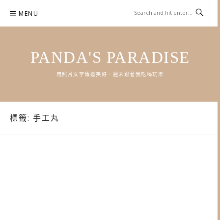
Skip
MENU
to
content
PANDA'S PARADISE
用照片文字傳遞美好．週末跟著我吃喝玩樂
標籤:
手工丸