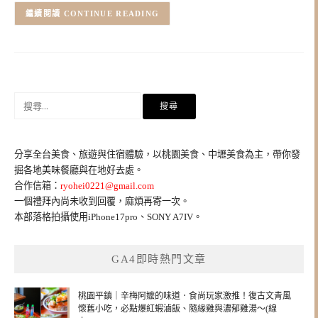
CONTINUE READING
搜
尋
關
鍵
分享全台美食、旅遊與住宿體驗，以桃園美食、中壢美食為主，帶你發
字:
掘各地美味餐廳與在地好去處。
合作信箱：
ryohei0221@gmail.com
一個禮拜內尚未收到回覆，麻煩再寄一次。
本部落格拍攝使用iPhone17pro、SONY A7IV。
GA4即時熱門文章
桃園平鎮｜辛梅阿嬤的味道．食尚玩家激推！復古文青風
懷舊小吃，必點爆紅蝦滷飯、隨緣雞與濃郁雞湯～(線