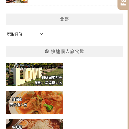
彙整
彙
整
✿ 快速懶人旅食趣