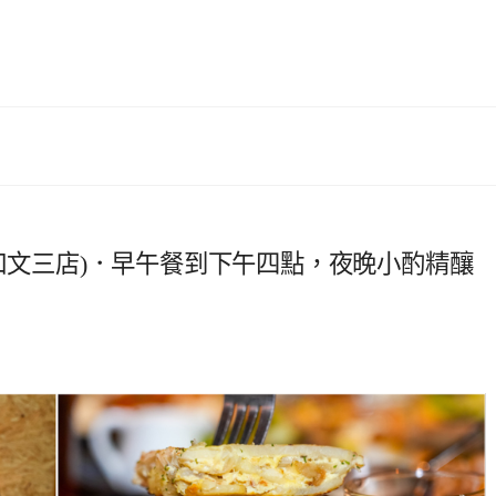
林口文三店)．早午餐到下午四點，夜晚小酌精釀