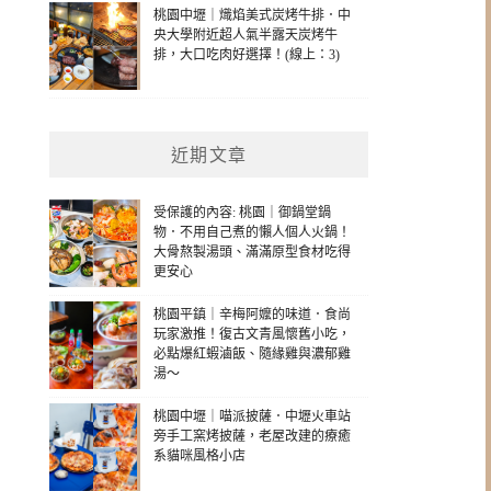
桃園中壢｜熾焰美式炭烤牛排．中
央大學附近超人氣半露天炭烤牛
排，大口吃肉好選擇！(線上：3)
近期文章
受保護的內容: 桃園｜御鍋堂鍋
物．不用自己煮的懶人個人火鍋！
大骨熬製湯頭、滿滿原型食材吃得
更安心
桃園平鎮｜辛梅阿嬤的味道．食尚
玩家激推！復古文青風懷舊小吃，
必點爆紅蝦滷飯、隨緣雞與濃郁雞
湯～
桃園中壢｜喵派披薩．中壢火車站
旁手工窯烤披薩，老屋改建的療癒
系貓咪風格小店