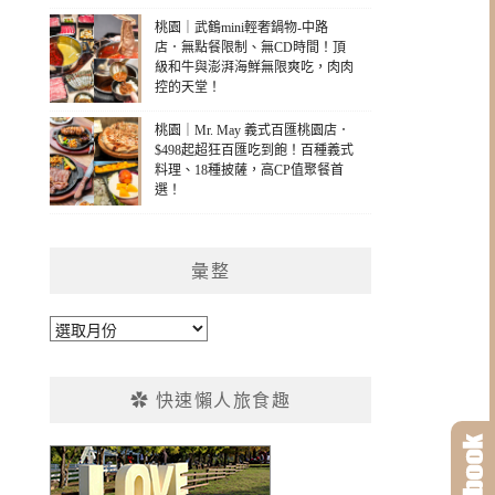
桃園｜武鶴mini輕奢鍋物-中路
店．無點餐限制、無CD時間！頂
級和牛與澎湃海鮮無限爽吃，肉肉
控的天堂！
桃園｜Mr. May 義式百匯桃園店．
$498起超狂百匯吃到飽！百種義式
料理、18種披薩，高CP值聚餐首
選！
彙整
彙
整
✿ 快速懶人旅食趣