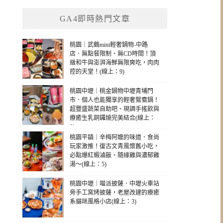
GA4即時熱門文章
桃園｜武鶴mini輕奢鍋物-中路
店．無點餐限制、無CD時間！頂
級和牛與澎湃海鮮無限爽吃，肉肉
控的天堂！(線上：9)
桃園中壢｜桃金鍋物中壢青埔門
市．個人也能獨享的輕奢鴛鴦鍋！
超豐盛蔬菜自助吧、現調手搖飲與
療癒生乳銅鑼燒完美結合(線上：
6)
桃園平鎮｜辛梅阿嬤的味道．食尚
玩家激推！復古文青風懷舊小吃，
必點爆紅蝦滷飯、隨緣雞與濃郁雞
湯～(線上：5)
桃園中壢｜喵派披薩．中壢火車站
旁手工窯烤披薩，老屋改建的療癒
系貓咪風格小店(線上：3)