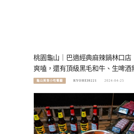
桃園龜山｜巴適經典麻辣鍋林口店．
爽嗑，還有頂級黑毛和牛、生啤酒無
RYOHEI0221
2024-04-25
龜山美食小吃餐廳