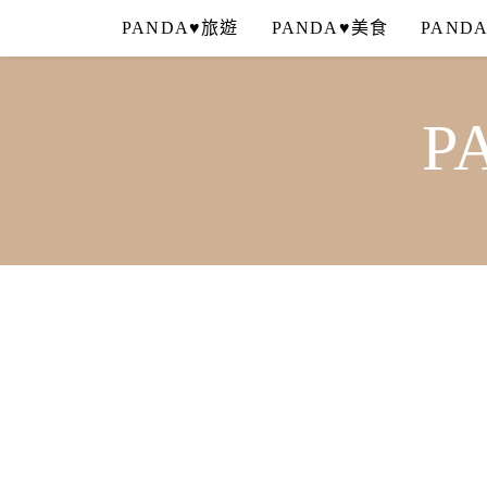
Skip
PANDA♥旅遊
PANDA♥美食
PAND
to
content
P