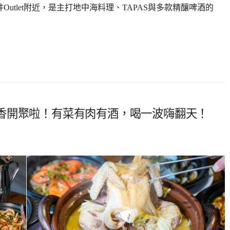
utlet附近，是主打地中海料理、TAPAS與多款精釀啤酒的
香開聚啦！有菜有肉有酒，喝一波嗨翻天！