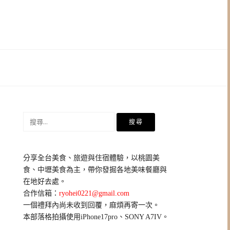
搜
尋
關
鍵
分享全台美食、旅遊與住宿體驗，以桃園美
字:
食、中壢美食為主，帶你發掘各地美味餐廳與
在地好去處。
合作信箱：
ryohei0221@gmail.com
一個禮拜內尚未收到回覆，麻煩再寄一次。
本部落格拍攝使用iPhone17pro、SONY A7IV。