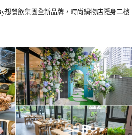
fé By想餐飲集團全新品牌，時尚鍋物店隱身二樓