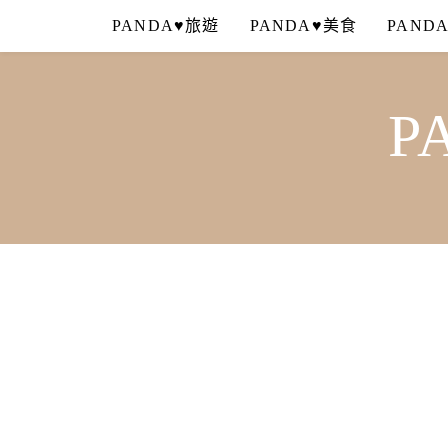
Skip
PANDA♥旅遊
PANDA♥美食
PAND
to
content
P