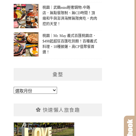
桃園｜武鶴mini輕奢鍋物-中路
店．無點餐限制、無CD時間！頂
級和牛與澎湃海鮮無限爽吃，肉肉
控的天堂！
桃園｜Mr. May 義式百匯桃園店．
$498起超狂百匯吃到飽！百種義式
料理、18種披薩，高CP值聚餐首
選！
彙整
彙
整
✿ 快速懶人旅食趣