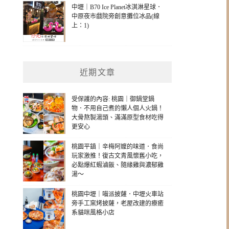
中壢｜B70 Ice Planet冰淇淋星球．
中原夜市戲院旁創意攤位冰品(線
上：1)
近期文章
受保護的內容: 桃園｜御鍋堂鍋
物．不用自己煮的懶人個人火鍋！
大骨熬製湯頭、滿滿原型食材吃得
更安心
桃園平鎮｜辛梅阿嬤的味道．食尚
玩家激推！復古文青風懷舊小吃，
必點爆紅蝦滷飯、隨緣雞與濃郁雞
湯～
桃園中壢｜喵派披薩．中壢火車站
旁手工窯烤披薩，老屋改建的療癒
系貓咪風格小店