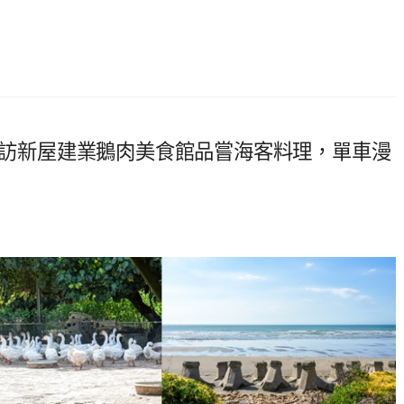
．必訪新屋建業鵝肉美食館品嘗海客料理，單車漫