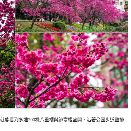
就能看到多達200株八重櫻與緋寒櫻盛開，沿著公園步道整排