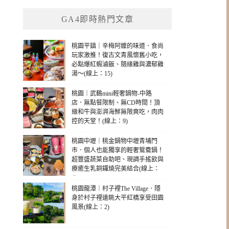
GA4即時熱門文章
桃園平鎮｜辛梅阿嬤的味道．食尚
玩家激推！復古文青風懷舊小吃，
必點爆紅蝦滷飯、隨緣雞與濃郁雞
湯～(線上：15)
桃園｜武鶴mini輕奢鍋物-中路
店．無點餐限制、無CD時間！頂
級和牛與澎湃海鮮無限爽吃，肉肉
控的天堂！(線上：9)
桃園中壢｜桃金鍋物中壢青埔門
市．個人也能獨享的輕奢鴛鴦鍋！
超豐盛蔬菜自助吧、現調手搖飲與
療癒生乳銅鑼燒完美結合(線上：
4)
桃園龍潭｜村子裡The Village．隱
身於村子裡遠眺大平紅橋享受田園
風景(線上：2)