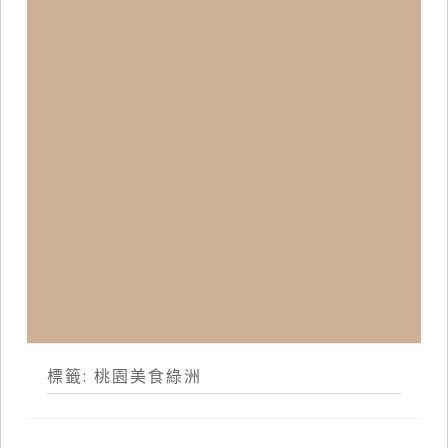
標籤:
桃園美食綠洲