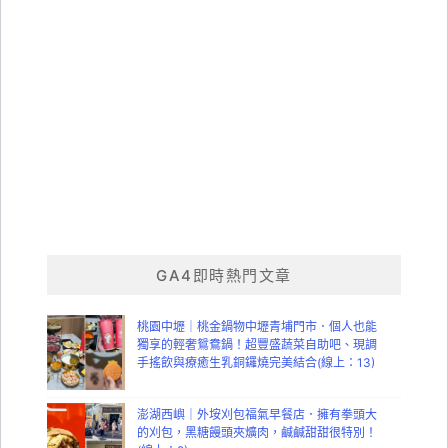
GA4即時熱門文章
桃園中壢｜桃金鍋物中壢青埔門市．個人也能
獨享的輕奢鴛鴦鍋！超豐盛蔬菜自助吧、現調
手搖飲與療癒生乳銅鑼燒完美結合(線上：13)
澎湖西嶼｜外垵刈包福氣早餐店．擁有拳頭大
的刈包，黑糖饅頭夾爌肉，鹹鹹甜甜很特別！