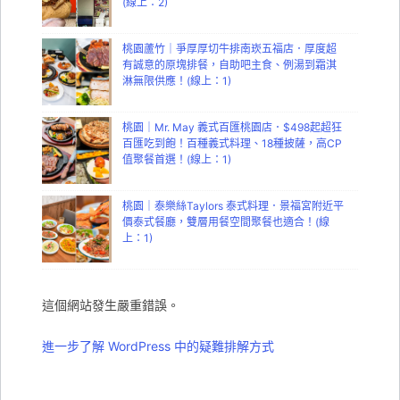
(線上：2)
桃園蘆竹｜爭厚厚切牛排南崁五福店．厚度超
有誠意的原塊排餐，自助吧主食、例湯到霜淇
淋無限供應！(線上：1)
桃園｜Mr. May 義式百匯桃園店．$498起超狂
百匯吃到飽！百種義式料理、18種披薩，高CP
值聚餐首選！(線上：1)
桃園｜泰樂絲Taylors 泰式料理．景福宮附近平
價泰式餐廳，雙層用餐空間聚餐也適合！(線
上：1)
這個網站發生嚴重錯誤。
進一步了解 WordPress 中的疑難排解方式