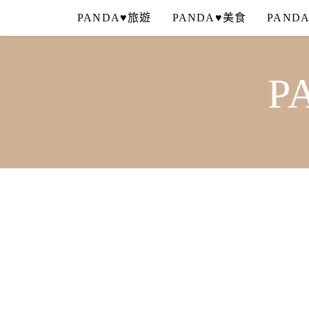
Skip
PANDA♥旅遊
PANDA♥美食
PAND
to
content
P