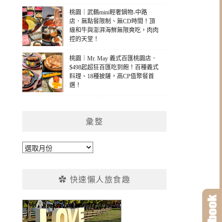
桃園｜武鶴mini輕奢鍋物-中路
店．無點餐限制、無CD時間！頂
級和牛與澎湃海鮮無限爽吃，肉肉
控的天堂！
桃園｜Mr. May 義式百匯桃園店．
$498起超狂百匯吃到飽！百種義式
料理、18種披薩，高CP值聚餐首
選！
彙整
彙
整
✿ 快速懶人旅食趣