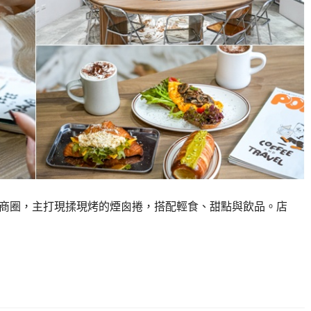
位於青埔商圈，主打現揉現烤的煙囪捲，搭配輕食、甜點與飲品。店