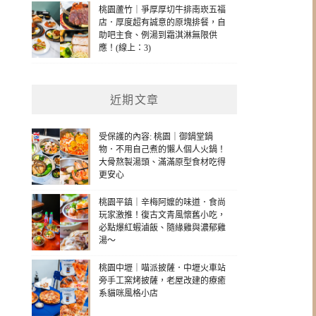
桃園蘆竹｜爭厚厚切牛排南崁五福
店．厚度超有誠意的原塊排餐，自
助吧主食、例湯到霜淇淋無限供
應！(線上：3)
近期文章
受保護的內容: 桃園｜御鍋堂鍋
物．不用自己煮的懶人個人火鍋！
大骨熬製湯頭、滿滿原型食材吃得
更安心
桃園平鎮｜辛梅阿嬤的味道．食尚
玩家激推！復古文青風懷舊小吃，
必點爆紅蝦滷飯、隨緣雞與濃郁雞
湯～
桃園中壢｜喵派披薩．中壢火車站
旁手工窯烤披薩，老屋改建的療癒
系貓咪風格小店