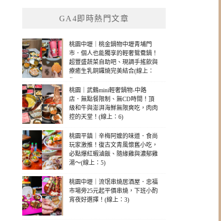
GA4即時熱門文章
桃園中壢｜桃金鍋物中壢青埔門
市．個人也能獨享的輕奢鴛鴦鍋！
超豐盛蔬菜自助吧、現調手搖飲與
療癒生乳銅鑼燒完美結合(線上：
6)
桃園｜武鶴mini輕奢鍋物-中路
店．無點餐限制、無CD時間！頂
級和牛與澎湃海鮮無限爽吃，肉肉
控的天堂！(線上：6)
桃園平鎮｜辛梅阿嬤的味道．食尚
玩家激推！復古文青風懷舊小吃，
必點爆紅蝦滷飯、隨緣雞與濃郁雞
湯～(線上：5)
桃園中壢｜流氓串燒居酒屋．忠福
市場旁25元起平價串燒，下班小酌
宵夜好選擇！(線上：3)