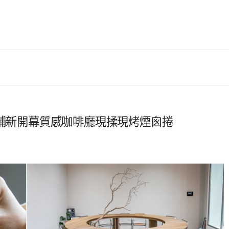
日子．青埔新開幕質感咖啡廳現揉現烤煙囪捲