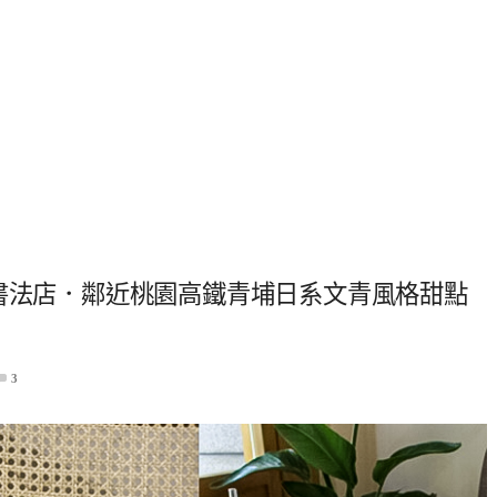
AY 書法店．鄰近桃園高鐵青埔日系文青風格甜點
3