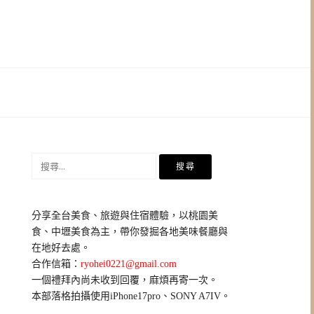
搜
尋
關
鍵
分享全台美食、旅遊與住宿體驗，以桃園美
字:
食、中壢美食為主，帶你發掘各地美味餐廳與
在地好去處。
合作信箱：
ryohei0221@gmail.com
一個禮拜內尚未收到回覆，麻煩再寄一次。
本部落格拍攝使用iPhone17pro、SONY A7IV。