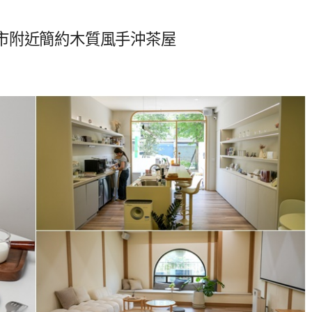
市附近簡約木質風手沖茶屋