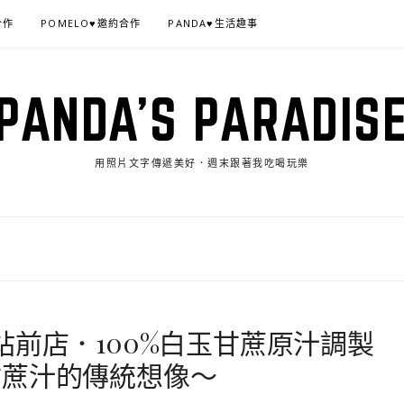
合作
POMELO♥邀約合作
PANDA♥生活趣事
PANDA'S PARADIS
用照片文字傳遞美好．週末跟著我吃喝玩樂
站前店．100%白玉甘蔗原汁調製
甘蔗汁的傳統想像～