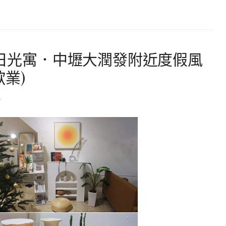
E日光寓．中壢大潤發附近度假風
業)
4