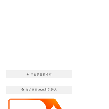
✿ 樂園廣告贊助商
✿ 食尚玩家2026駐站達人