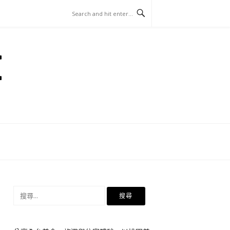
E
搜
尋
關
鍵