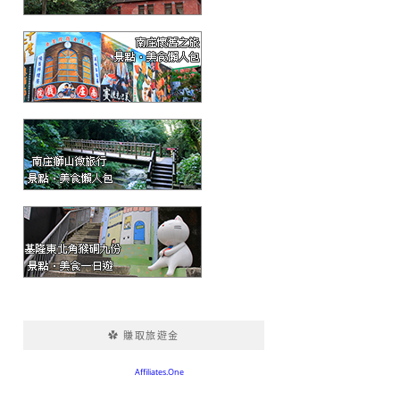
✿ 賺取旅遊金