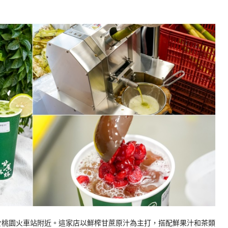
0
於桃園火車站附近。這家店以鮮榨甘蔗原汁為主打，搭配鮮果汁和茶類