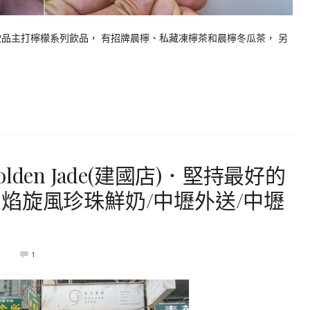
品主打檸檬系列飲品， 有招牌晨檸、私藏凍檸茶和晨檸冬瓜茶， 另
den Jade(建國店)．堅持最好的
焰旋風珍珠鮮奶/中壢外送/中壢
9
1