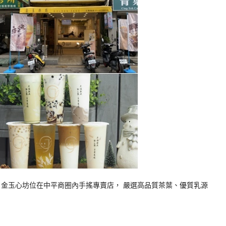
 金玉心坊位在中平商圈內手搖專賣店， 嚴選高品質茶葉、優質乳源