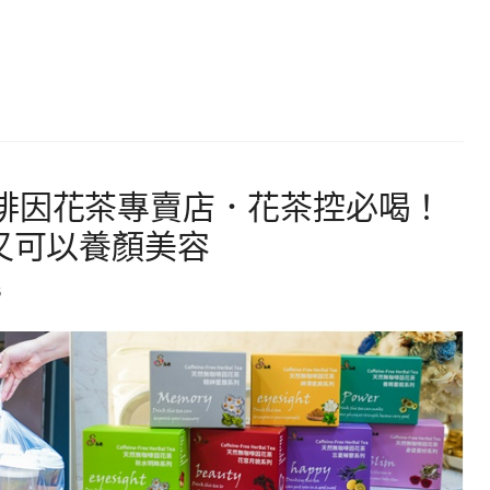
啡因花茶專賣店．花茶控必喝！
料又可以養顏美容
6