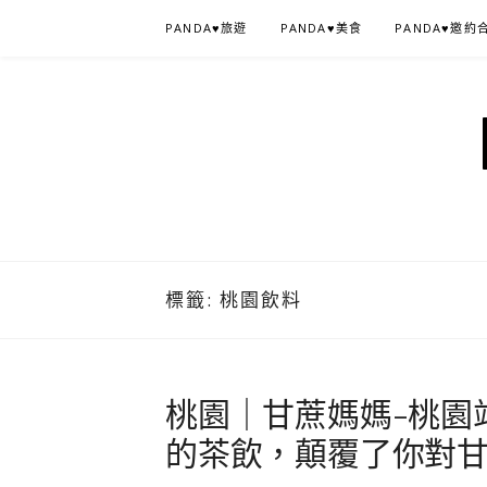
Skip
PANDA♥旅遊
PANDA♥美食
PANDA♥邀約
to
content
標籤:
桃園飲料
桃園｜甘蔗媽媽-桃園
的茶飲，顛覆了你對