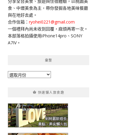
分享全台美食、旅遊與住宿體驗，以桃園美
字:
食、中壢美食為主，帶你發掘各地美味餐廳
與在地好去處。
合作信箱：
ryohei0221@gmail.com
一個禮拜內尚未收到回覆，麻煩再寄一次。
本部落格拍攝使用iPhone14pro、SONY
A7IV。
彙整
彙
整
✿ 快速懶人旅食趣