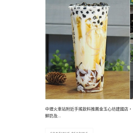
中壢火車站附近手搖飲料推薦金玉心坊建國店，
鮮奶及…