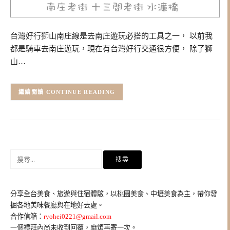
台灣好行獅山南庄線是去南庄遊玩必搭的工具之一， 以前我
都是騎車去南庄遊玩，現在有台灣好行交通很方便， 除了獅
山…
CONTINUE READING
搜
尋
關
鍵
分享全台美食、旅遊與住宿體驗，以桃園美食、中壢美食為主，帶你發
字:
掘各地美味餐廳與在地好去處。
合作信箱：
ryohei0221@gmail.com
一個禮拜內尚未收到回覆，麻煩再寄一次。