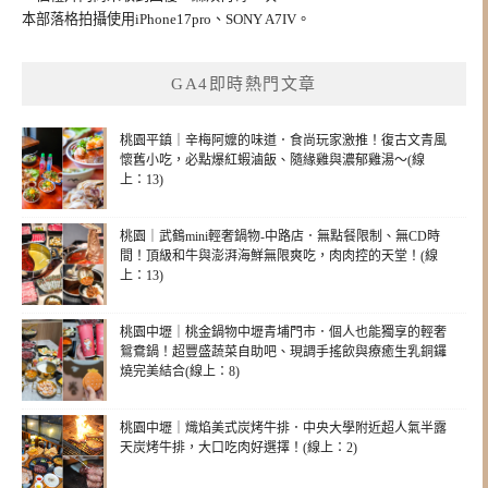
本部落格拍攝使用iPhone17pro、SONY A7IV。
GA4即時熱門文章
桃園平鎮｜辛梅阿嬤的味道．食尚玩家激推！復古文青風
懷舊小吃，必點爆紅蝦滷飯、隨緣雞與濃郁雞湯～(線
上：13)
桃園｜武鶴mini輕奢鍋物-中路店．無點餐限制、無CD時
間！頂級和牛與澎湃海鮮無限爽吃，肉肉控的天堂！(線
上：13)
桃園中壢｜桃金鍋物中壢青埔門市．個人也能獨享的輕奢
鴛鴦鍋！超豐盛蔬菜自助吧、現調手搖飲與療癒生乳銅鑼
燒完美結合(線上：8)
桃園中壢｜熾焰美式炭烤牛排．中央大學附近超人氣半露
天炭烤牛排，大口吃肉好選擇！(線上：2)