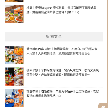
桃園｜泰樂絲Taylors 泰式料理．景福宮附近平價泰式餐
廳，雙層用餐空間聚餐也適合！(線上：2)
近期文章
受保護的內容: 桃園｜御鍋堂鍋物．不用自己煮的懶人個
人火鍋！大骨熬製湯頭、滿滿原型食材吃得更安心
桃園平鎮｜辛梅阿嬤的味道．食尚玩家激推！復古文青風
懷舊小吃，必點爆紅蝦滷飯、隨緣雞與濃郁雞湯～
桃園中壢｜喵派披薩．中壢火車站旁手工窯烤披薩，老屋
改建的療癒系貓咪風格小店