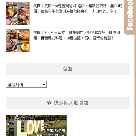
桃園｜武鶴mini輕奢鍋物-中路店．無點餐限制、無CD時
間！頂級和牛與澎湃海鮮無限爽吃，肉肉控的天堂！
桃園｜Mr. May 義式百匯桃園店．$498起超狂百匯吃到
飽！百種義式料理、18種披薩，高CP值聚餐首選！
彙整
彙
整
✿ 快速懶人旅食趣