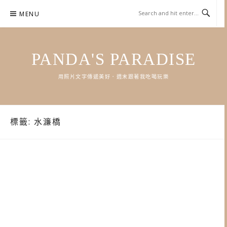
Skip
MENU
to
content
PANDA'S PARADISE
用照片文字傳遞美好．週末跟著我吃喝玩樂
標籤:
水濂橋