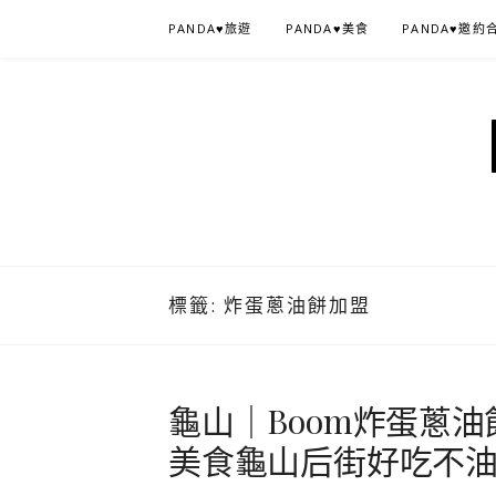
Skip
PANDA♥旅遊
PANDA♥美食
PANDA♥邀約
to
content
標籤:
炸蛋蔥油餅加盟
龜山｜Boom炸蛋蔥油
美食龜山后街好吃不