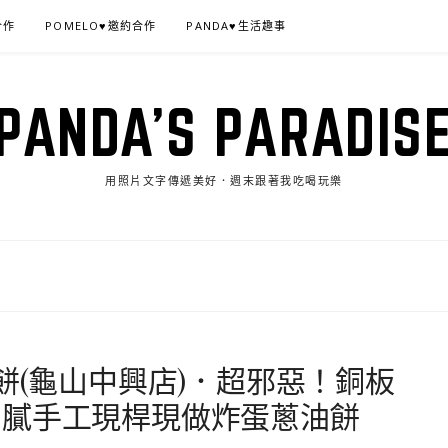
合作
POMELO♥邀約合作
PANDA♥生活趣事
PANDA'S PARADIS
用照片文字傳遞美好．週末跟著我吃喝玩樂
餅(龜山中興店)．超邪惡！銅板
油膩手工現桿現做炸蛋蔥油餅