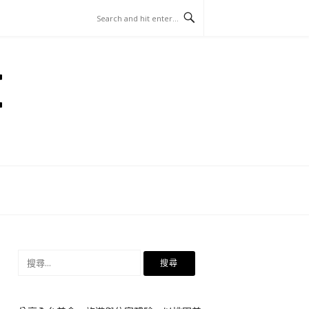
E
搜
尋
關
鍵