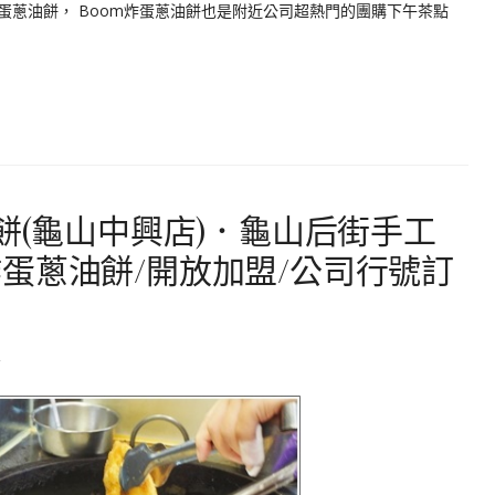
蛋蔥油餅， Boom炸蛋蔥油餅也是附近公司超熱門的團購下午茶點
餅(龜山中興店)．龜山后街手工
蛋蔥油餅/開放加盟/公司行號訂
2