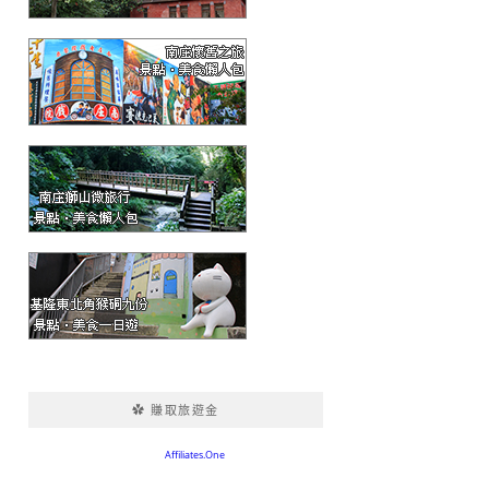
✿ 賺取旅遊金