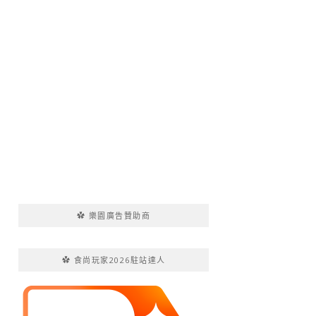
✿ 樂園廣告贊助商
✿ 食尚玩家2026駐站達人