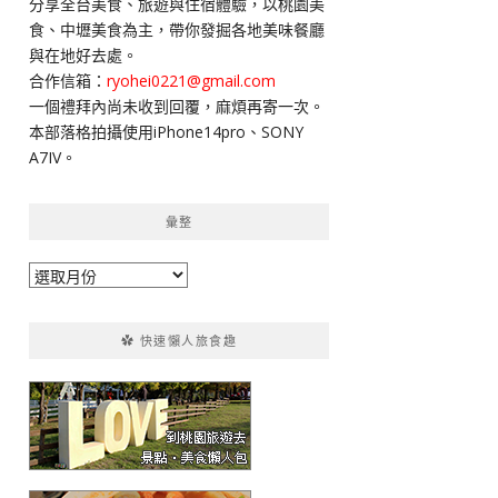
分享全台美食、旅遊與住宿體驗，以桃園美
字:
食、中壢美食為主，帶你發掘各地美味餐廳
與在地好去處。
合作信箱：
ryohei0221@gmail.com
一個禮拜內尚未收到回覆，麻煩再寄一次。
本部落格拍攝使用iPhone14pro、SONY
A7IV。
彙整
彙
整
✿ 快速懶人旅食趣