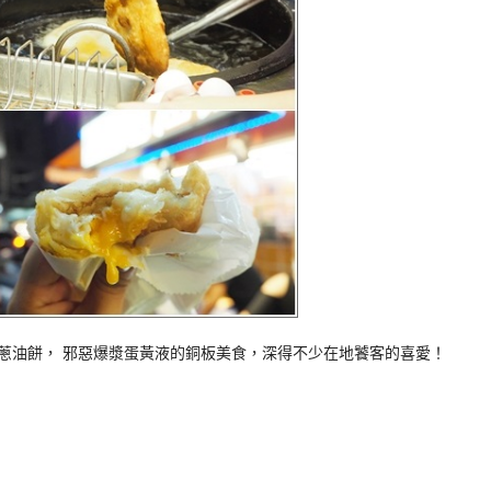
蛋蔥油餅， 邪惡爆漿蛋黃液的銅板美食，深得不少在地饕客的喜愛！