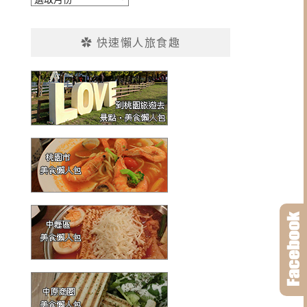
整
✿ 快速懶人旅食趣