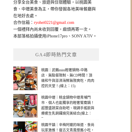
分享全台美食、旅遊與住宿體驗，以桃園美
字:
食、中壢美食為主，帶你發掘各地美味餐廳與
在地好去處。
合作信箱：
ryohei0221@gmail.com
一個禮拜內尚未收到回覆，麻煩再寄一次。
本部落格拍攝使用iPhone17pro、SONY A7IV。
GA4即時熱門文章
桃園｜武鶴mini輕奢鍋物-中路
店．無點餐限制、無CD時間！頂
級和牛與澎湃海鮮無限爽吃，肉肉
控的天堂！(線上：15)
桃園中壢｜桃金鍋物中壢青埔門
市．個人也能獨享的輕奢鴛鴦鍋！
超豐盛蔬菜自助吧、現調手搖飲與
療癒生乳銅鑼燒完美結合(線上：
7)
桃園平鎮｜辛梅阿嬤的味道．食尚
玩家激推！復古文青風懷舊小吃，