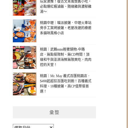
玩家激推！復古文青風懷舊小吃，
必點爆紅蝦滷飯、隨緣雞與濃郁雞
湯～
桃園中壢｜喵派披薩．中壢火車站
旁手工窯烤披薩，老屋改建的療癒
系貓咪風格小店
桃園｜武鶴mini輕奢鍋物-中路
店．無點餐限制、無CD時間！頂
級和牛與澎湃海鮮無限爽吃，肉肉
控的天堂！
桃園｜Mr. May 義式百匯桃園店．
$498起超狂百匯吃到飽！百種義式
料理、18種披薩，高CP值聚餐首
選！
彙整
彙