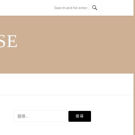
SE
搜
尋
關
鍵