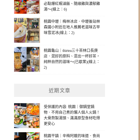
必點爆紅蝦滷飯、隨緣雞與濃郁雞
湯～(線上：6)
桃園中壢｜梅林冰店．中壢後站林
森國小附近在地人推薦老滋味古早
味雪泥冰(線上：2)
桃園龜山｜thirtea三十茶林口長庚
店．混好的原料、混出一杯好茶，
純粹自然的滋味～(已歇業)(線上：
2)
近期文章
受保護的內容: 桃園｜御鍋堂鍋
物．不用自己煮的懶人個人火鍋！
大骨熬製湯頭、滿滿原型食材吃得
更安心
桃園平鎮｜辛梅阿嬤的味道．食尚