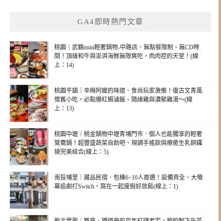
GA4即時熱門文章
桃園｜武鶴mini輕奢鍋物-中路店．無點餐限制、無CD時
間！頂級和牛與澎湃海鮮無限爽吃，肉肉控的天堂！(線
上：14)
桃園平鎮｜辛梅阿嬤的味道．食尚玩家激推！復古文青風
懷舊小吃，必點爆紅蝦滷飯、隨緣雞與濃郁雞湯～(線
上：13)
桃園中壢｜桃金鍋物中壢青埔門市．個人也能獨享的輕奢
鴛鴦鍋！超豐盛蔬菜自助吧、現調手搖飲與療癒生乳銅鑼
燒完美結合(線上：5)
南投埔里｜藏品民宿．包棟6~10人首選！設備齊全、大螢
幕追劇打Switch，窩在一起度假好放鬆(線上：1)
新北鶯歌｜夥房．鐵道旁的百年紅磚老宅，預約制下午茶