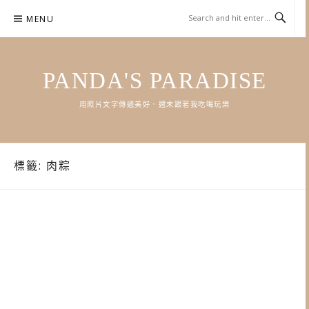
Skip
MENU
to
content
PANDA'S PARADISE
用照片文字傳遞美好．週末跟著我吃喝玩樂
標籤:
肉粽