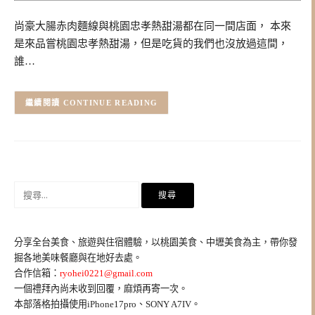
尚豪大腸赤肉麵線與桃園忠孝熱甜湯都在同一間店面， 本來
是來品嘗桃園忠孝熱甜湯，但是吃貨的我們也沒放過這間，
誰…
CONTINUE READING
搜
尋
關
鍵
分享全台美食、旅遊與住宿體驗，以桃園美食、中壢美食為主，帶你發
字:
掘各地美味餐廳與在地好去處。
合作信箱：
ryohei0221@gmail.com
一個禮拜內尚未收到回覆，麻煩再寄一次。
本部落格拍攝使用iPhone17pro、SONY A7IV。