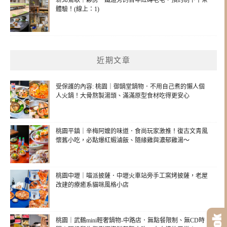
體驗！(線上：1)
近期文章
受保護的內容: 桃園｜御鍋堂鍋物．不用自己煮的懶人個
人火鍋！大骨熬製湯頭、滿滿原型食材吃得更安心
桃園平鎮｜辛梅阿嬤的味道．食尚玩家激推！復古文青風
懷舊小吃，必點爆紅蝦滷飯、隨緣雞與濃郁雞湯～
桃園中壢｜喵派披薩．中壢火車站旁手工窯烤披薩，老屋
改建的療癒系貓咪風格小店
桃園｜武鶴mini輕奢鍋物-中路店．無點餐限制、無CD時