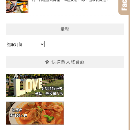
飽！百種義式料理、18種披薩，高CP值聚餐首選！
彙整
彙
整
✿ 快速懶人旅食趣