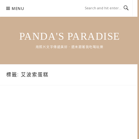
Skip
MENU
to
content
PANDA'S PARADISE
用照片文字傳遞美好．週末跟著我吃喝玩樂
標籤:
艾波索蛋糕