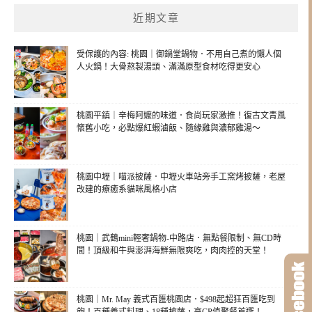
近期文章
受保護的內容: 桃園｜御鍋堂鍋物．不用自己煮的懶人個
人火鍋！大骨熬製湯頭、滿滿原型食材吃得更安心
桃園平鎮｜辛梅阿嬤的味道．食尚玩家激推！復古文青風
懷舊小吃，必點爆紅蝦滷飯、隨緣雞與濃郁雞湯～
桃園中壢｜喵派披薩．中壢火車站旁手工窯烤披薩，老屋
改建的療癒系貓咪風格小店
桃園｜武鶴mini輕奢鍋物-中路店．無點餐限制、無CD時
間！頂級和牛與澎湃海鮮無限爽吃，肉肉控的天堂！
桃園｜Mr. May 義式百匯桃園店．$498起超狂百匯吃到