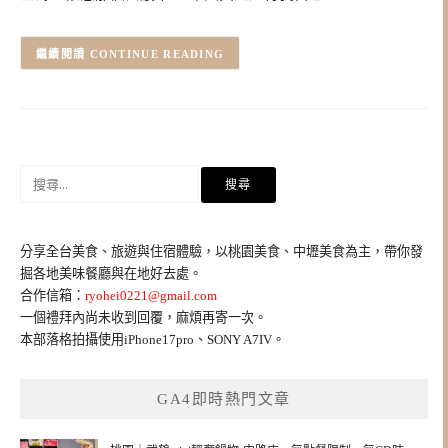
CONTINUE READING
搜
尋
關
鍵
分享全台美食、旅遊與住宿體驗，以桃園美食、中壢美食為主，帶你發
字:
掘各地美味餐廳與在地好去處。
合作信箱：
ryohei0221@gmail.com
一個禮拜內尚未收到回覆，麻煩再寄一次。
本部落格拍攝使用iPhone17pro、SONY A7IV。
GA4即時熱門文章