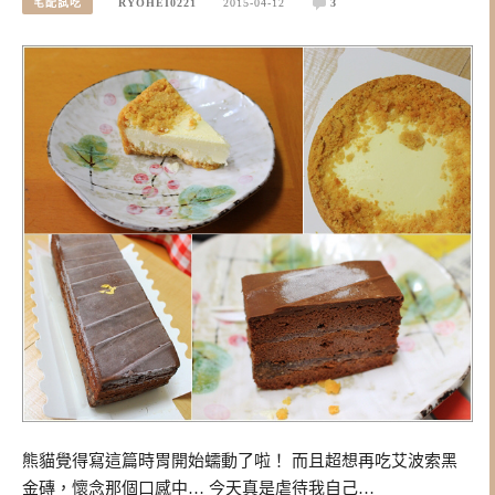
宅配試吃
RYOHEI0221
2015-04-12
3
熊貓覺得寫這篇時胃開始蠕動了啦！ 而且超想再吃艾波索黑
金磚，懷念那個口感中… 今天真是虐待我自己…