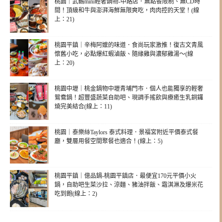
桃園｜武鶴mini輕奢鍋物-中路店．無點餐限制、無CD時
間！頂級和牛與澎湃海鮮無限爽吃，肉肉控的天堂！(線
上：21)
桃園平鎮｜辛梅阿嬤的味道．食尚玩家激推！復古文青風
懷舊小吃，必點爆紅蝦滷飯、隨緣雞與濃郁雞湯～(線
上：20)
桃園中壢｜桃金鍋物中壢青埔門市．個人也能獨享的輕奢
鴛鴦鍋！超豐盛蔬菜自助吧、現調手搖飲與療癒生乳銅鑼
燒完美結合(線上：11)
桃園｜泰樂絲Taylors 泰式料理．景福宮附近平價泰式餐
廳，雙層用餐空間聚餐也適合！(線上：5)
桃園平鎮｜億品鍋-桃園平鎮店．最便宜170元平價小火
鍋，自助吧生菜沙拉、涼麵、豬油拌飯、霜淇淋及爆米花
吃到飽(線上：2)