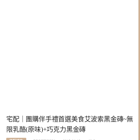
宅配｜團購伴手禮首選美食艾波索黑金磚~無
限乳酪(原味)+巧克力黑金磚