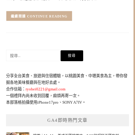
CONTINUE READING
搜
尋
關
鍵
分享全台美食、旅遊與住宿體驗，以桃園美食、中壢美食為主，帶你發
字:
掘各地美味餐廳與在地好去處。
合作信箱：
ryohei0221@gmail.com
一個禮拜內尚未收到回覆，麻煩再寄一次。
本部落格拍攝使用iPhone17pro、SONY A7IV。
GA4即時熱門文章