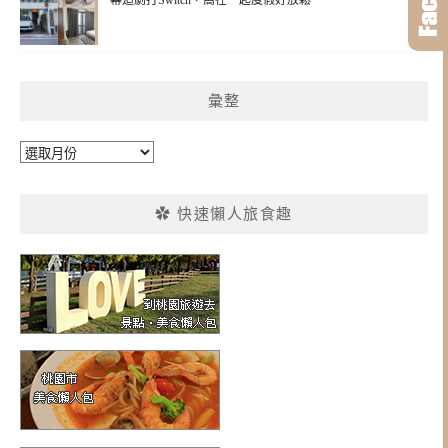
幕追劇打Switch，窩在一起度假好放鬆
彙整
彙
整
✿ 快速懶人旅食趣