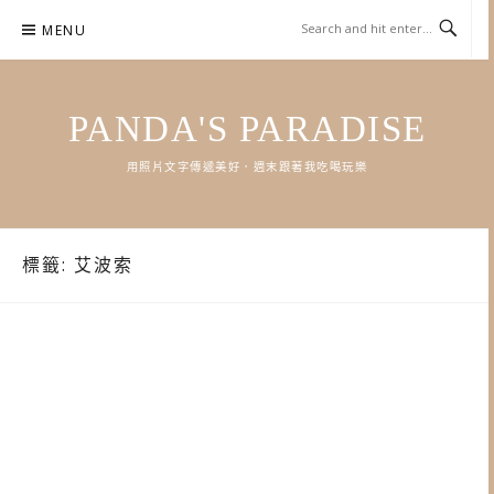
Skip
MENU
to
content
PANDA'S PARADISE
用照片文字傳遞美好．週末跟著我吃喝玩樂
標籤:
艾波索