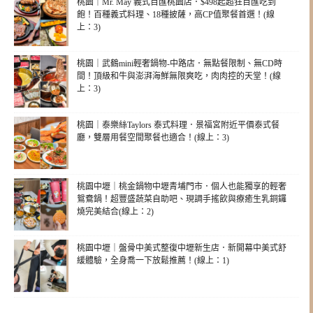
桃園｜Mr. May 義式百匯桃園店．$498起超狂百匯吃到
飽！百種義式料理、18種披薩，高CP值聚餐首選！(線
上：3)
桃園｜武鶴mini輕奢鍋物-中路店．無點餐限制、無CD時
間！頂級和牛與澎湃海鮮無限爽吃，肉肉控的天堂！(線
上：3)
桃園｜泰樂絲Taylors 泰式料理．景福宮附近平價泰式餐
廳，雙層用餐空間聚餐也適合！(線上：3)
桃園中壢｜桃金鍋物中壢青埔門市．個人也能獨享的輕奢
鴛鴦鍋！超豐盛蔬菜自助吧、現調手搖飲與療癒生乳銅鑼
燒完美結合(線上：2)
桃園中壢｜盤骨中美式整復中壢新生店．新開幕中美式舒
緩體驗，全身喬一下放鬆推薦！(線上：1)