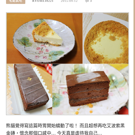
宅配試吃
RYOHEI0221
2015-04-12
3
熊貓覺得寫這篇時胃開始蠕動了啦！ 而且超想再吃艾波索黑
金磚，懷念那個口感中… 今天真是虐待我自己…