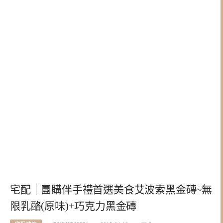
宅配｜團購伴手禮首選美食艾波索黑金磚~無
限乳酪(原味)+巧克力黑金磚