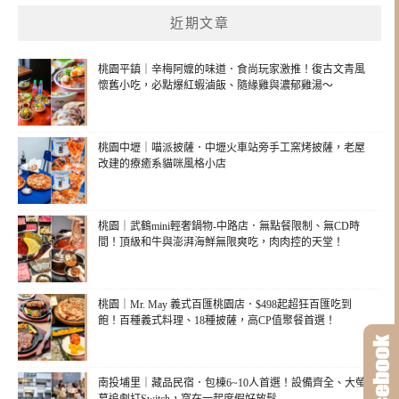
近期文章
桃園平鎮｜辛梅阿嬤的味道．食尚玩家激推！復古文青風
懷舊小吃，必點爆紅蝦滷飯、隨緣雞與濃郁雞湯～
桃園中壢｜喵派披薩．中壢火車站旁手工窯烤披薩，老屋
改建的療癒系貓咪風格小店
桃園｜武鶴mini輕奢鍋物-中路店．無點餐限制、無CD時
間！頂級和牛與澎湃海鮮無限爽吃，肉肉控的天堂！
桃園｜Mr. May 義式百匯桃園店．$498起超狂百匯吃到
飽！百種義式料理、18種披薩，高CP值聚餐首選！
南投埔里｜藏品民宿．包棟6~10人首選！設備齊全、大螢