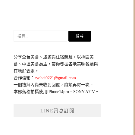
搜
尋
關
鍵
分享全台美食、旅遊與住宿體驗，以桃園美
字:
食、中壢美食為主，帶你發掘各地美味餐廳與
在地好去處。
合作信箱：
ryohei0221@gmail.com
一個禮拜內尚未收到回覆，麻煩再寄一次。
本部落格拍攝使用iPhone14pro、SONY A7IV。
LINE訊息訂閱