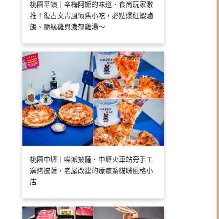
桃園平鎮｜辛梅阿嬤的味道．食尚玩家激
推！復古文青風懷舊小吃，必點爆紅蝦滷
飯、隨緣雞與濃郁雞湯～
桃園中壢｜喵派披薩．中壢火車站旁手工
窯烤披薩，老屋改建的療癒系貓咪風格小
店