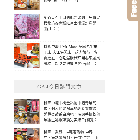
糕專門店！(線上：2)
新竹尖石｜財伯觀光果園．免費賞
櫻秘境泰崗粉紅富士櫻爆炸滿開！
(線上：1)
桃園中壢｜Mr. Moan 莫恩先生布
丁店-大江快閃店．超人氣布丁專
賣進駐，必吃爆漿杜拜開心果戚風
蛋糕，想吃要把握時間～(線上：
1)
GA4今日熱門文章
桃園中壢｜桃金鍋物中壢青埔門
市．個人也能獨享的輕奢鴛鴦鍋！
超豐盛蔬菜自助吧、現調手搖飲與
療癒生乳銅鑼燒完美結合(瀏覽：
173)
桃園｜武鶴mini輕奢鍋物-中路
店．無點餐限制、無CD時間！頂