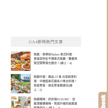
GA4即時熱門文章
桃園｜泰樂絲Taylors 泰式料理．
景福宮附近平價泰式餐廳，雙層用
餐空間聚餐也適合！(線上：4)
桃園中壢｜鵲品-川.粵.台菜創意料
理．中壢超美花園系川粵台料理！
家庭聚餐、朋友聚會都適合(線
上：2)
桃園楊梅｜舒舒福SUSUMU．從
龍潭搬遷楊梅，質感升級的戚風蛋