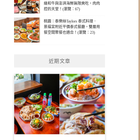
級和牛與澎湃海鮮無限爽吃，肉肉
控的天堂！(瀏覽：67)
桃園｜泰樂絲Taylors 泰式料理．
景福宮附近平價泰式餐廳，雙層用
餐空間聚餐也適合！(瀏覽：23)
近期文章