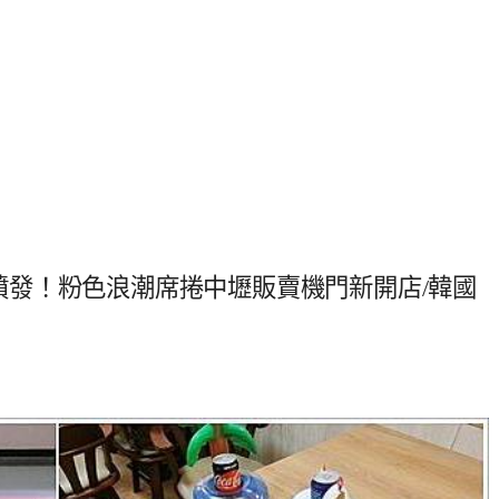
女心噴發！粉色浪潮席捲中壢販賣機門新開店/韓國