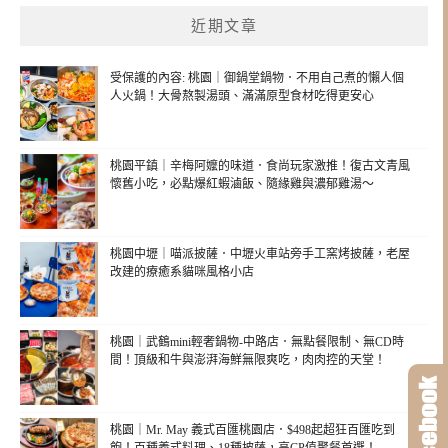
近期文章
受保護的內容: 桃園｜御鍋堂鍋物．不用自己煮的懶人個
人火鍋！大骨熬製湯頭、滿滿原型食材吃得更安心
桃園平鎮｜辛梅阿嬤的味道．食尚玩家激推！復古文青風
懷舊小吃，必點爆紅蝦滷飯、隨緣雞與濃郁雞湯～
桃園中壢｜喵派披薩．中壢火車站旁手工窯烤披薩，老屋
改建的療癒系貓咪風格小店
桃園｜武鶴mini輕奢鍋物-中路店．無點餐限制、無CD時
間！頂級和牛與澎湃海鮮無限爽吃，肉肉控的天堂！
桃園｜Mr. May 義式百匯桃園店．$498起超狂百匯吃到