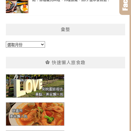
飽！百種義式料理、18種披薩，高CP值聚餐首選！
彙整
彙
整
✿ 快速懶人旅食趣