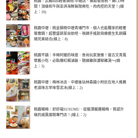
桃園｜武鶴mini輕奢鍋物-中路店．無點餐限制、無CD時
間！頂級和牛與澎湃海鮮無限爽吃，肉肉控的天堂！(線
上：10)
桃園中壢｜桃金鍋物中壢青埔門市．個人也能獨享的輕奢
鴛鴦鍋！超豐盛蔬菜自助吧、現調手搖飲與療癒生乳銅鑼
燒完美結合(線上：8)
桃園平鎮｜辛梅阿嬤的味道．食尚玩家激推！復古文青風
懷舊小吃，必點爆紅蝦滷飯、隨緣雞與濃郁雞湯～(線
上：3)
桃園中壢｜梅林冰店．中壢後站林森國小附近在地人推薦
老滋味古早味雪泥冰(線上：2)
桃園楊梅｜舒舒福SUSUMU．從龍潭搬遷楊梅，質感升
級的戚風蛋糕專門店！(線上：2)