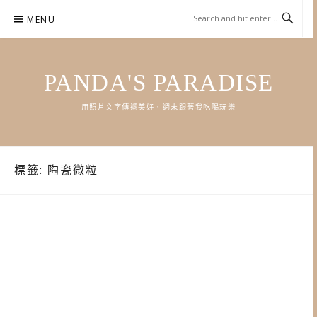
Skip
MENU
to
content
PANDA'S PARADISE
用照片文字傳遞美好．週末跟著我吃喝玩樂
標籤:
陶瓷微粒