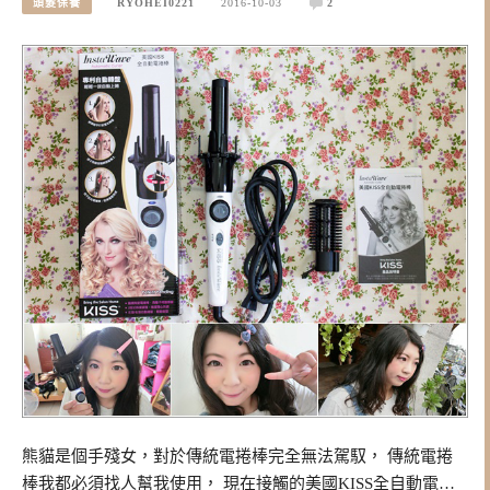
頭髮保養
RYOHEI0221
2016-10-03
2
熊貓是個手殘女，對於傳統電捲棒完全無法駕馭， 傳統電捲
棒我都必須找人幫我使用， 現在接觸的美國KISS全自動電…