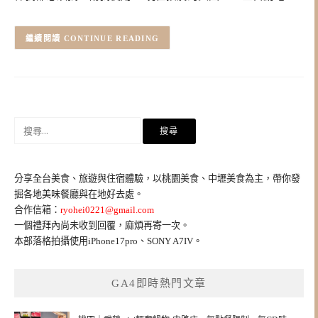
CONTINUE READING
搜
尋
關
鍵
分享全台美食、旅遊與住宿體驗，以桃園美食、中壢美食為主，帶你發
字:
掘各地美味餐廳與在地好去處。
合作信箱：
ryohei0221@gmail.com
一個禮拜內尚未收到回覆，麻煩再寄一次。
本部落格拍攝使用iPhone17pro、SONY A7IV。
GA4即時熱門文章