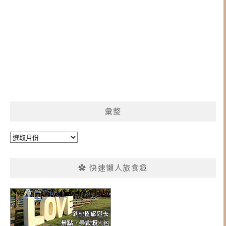
彙整
彙
整
✿ 快速懶人旅食趣