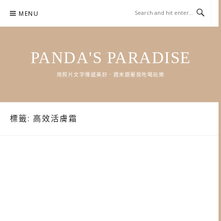
Skip
MENU
to
content
PANDA'S PARADISE
用照片文字傳遞美好．週末跟著我吃喝玩樂
標籤:
高效活膚霜