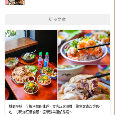
近期文章
桃園平鎮｜辛梅阿嬤的味道．食尚玩家激推！復古文青風懷舊小
吃，必點爆紅蝦滷飯、隨緣雞與濃郁雞湯～