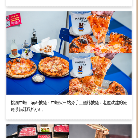
桃園中壢｜喵派披薩．中壢火車站旁手工窯烤披薩，老屋改建的療
癒系貓咪風格小店