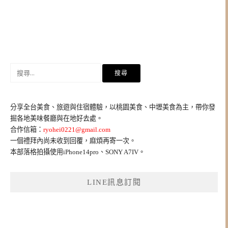
搜
尋
關
鍵
分享全台美食、旅遊與住宿體驗，以桃園美食、中壢美食為主，帶你發
字:
掘各地美味餐廳與在地好去處。
合作信箱：
ryohei0221@gmail.com
一個禮拜內尚未收到回覆，麻煩再寄一次。
本部落格拍攝使用iPhone14pro、SONY A7IV。
LINE訊息訂閱