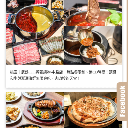
桃園｜武鶴mini輕奢鍋物-中路店．無點餐限制、無CD時間！頂級
和牛與澎湃海鮮無限爽吃，肉肉控的天堂！