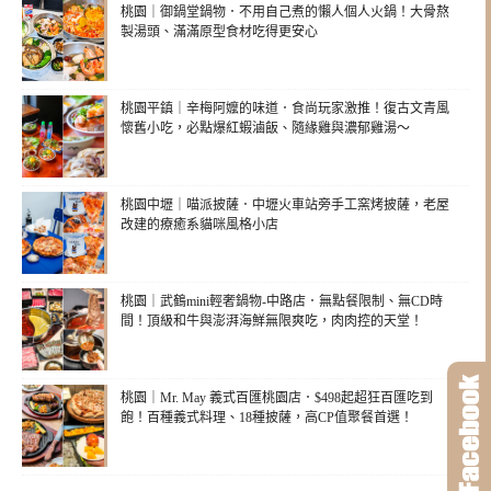
桃園｜御鍋堂鍋物．不用自己煮的懶人個人火鍋！大骨熬
製湯頭、滿滿原型食材吃得更安心
桃園平鎮｜辛梅阿嬤的味道．食尚玩家激推！復古文青風
懷舊小吃，必點爆紅蝦滷飯、隨緣雞與濃郁雞湯～
桃園中壢｜喵派披薩．中壢火車站旁手工窯烤披薩，老屋
改建的療癒系貓咪風格小店
桃園｜武鶴mini輕奢鍋物-中路店．無點餐限制、無CD時
間！頂級和牛與澎湃海鮮無限爽吃，肉肉控的天堂！
桃園｜Mr. May 義式百匯桃園店．$498起超狂百匯吃到
飽！百種義式料理、18種披薩，高CP值聚餐首選！