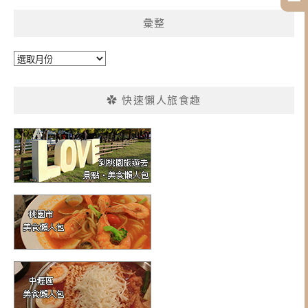
彙整
彙
整
✿ 快速懶人旅食趣