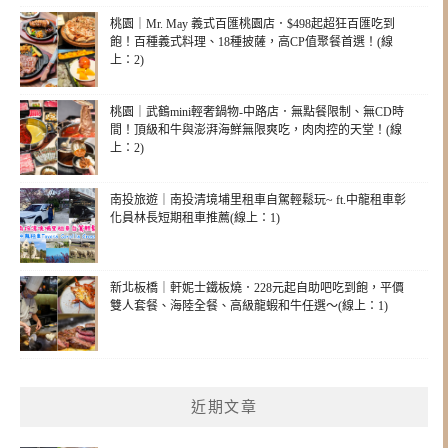
桃園｜Mr. May 義式百匯桃園店．$498起超狂百匯吃到
飽！百種義式料理、18種披薩，高CP值聚餐首選！(線
上：2)
桃園｜武鶴mini輕奢鍋物-中路店．無點餐限制、無CD時
間！頂級和牛與澎湃海鮮無限爽吃，肉肉控的天堂！(線
上：2)
南投旅遊｜南投清境埔里租車自駕輕鬆玩~ ft.中龍租車彰
化員林長短期租車推薦(線上：1)
新北板橋｜軒妮士鐵板燒．228元起自助吧吃到飽，平價
雙人套餐、海陸全餐、高級龍蝦和牛任選～(線上：1)
近期文章