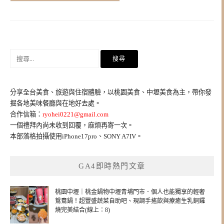
搜
尋
關
鍵
分享全台美食、旅遊與住宿體驗，以桃園美食、中壢美食為主，帶你發
字:
掘各地美味餐廳與在地好去處。
合作信箱：
ryohei0221@gmail.com
一個禮拜內尚未收到回覆，麻煩再寄一次。
本部落格拍攝使用iPhone17pro、SONY A7IV。
GA4即時熱門文章
桃園中壢｜桃金鍋物中壢青埔門市．個人也能獨享的輕奢
鴛鴦鍋！超豐盛蔬菜自助吧、現調手搖飲與療癒生乳銅鑼
燒完美結合(線上：8)