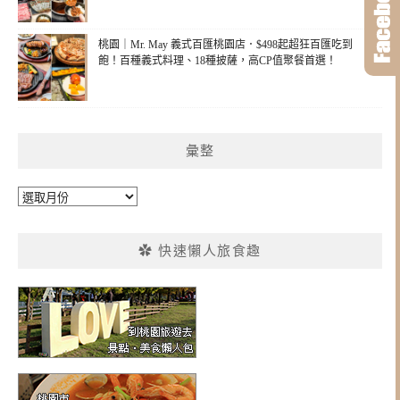
桃園｜Mr. May 義式百匯桃園店．$498起超狂百匯吃到
飽！百種義式料理、18種披薩，高CP值聚餐首選！
彙整
彙
整
✿ 快速懶人旅食趣