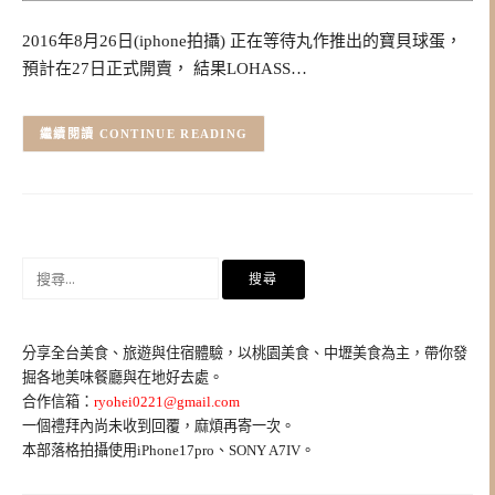
2016年8月26日(iphone拍攝) 正在等待丸作推出的寶貝球蛋，
預計在27日正式開賣， 結果LOHASS…
CONTINUE READING
搜
尋
關
鍵
分享全台美食、旅遊與住宿體驗，以桃園美食、中壢美食為主，帶你發
字:
掘各地美味餐廳與在地好去處。
合作信箱：
ryohei0221@gmail.com
一個禮拜內尚未收到回覆，麻煩再寄一次。
本部落格拍攝使用iPhone17pro、SONY A7IV。