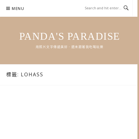
Skip
MENU
to
content
PANDA'S PARADISE
用照片文字傳遞美好．週末跟著我吃喝玩樂
標籤:
LOHASS