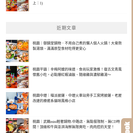
上：1)
近期文章
桃園｜御鍋堂鍋物．不用自己煮的懶人個人火鍋！大骨熬
製湯頭、滿滿原型食材吃得更安心
桃園平鎮｜辛梅阿嬤的味道．食尚玩家激推！復古文青風
懷舊小吃，必點爆紅蝦滷飯、隨緣雞與濃郁雞湯～
桃園中壢｜喵派披薩．中壢火車站旁手工窯烤披薩，老屋
改建的療癒系貓咪風格小店
桃園｜武鶴mini輕奢鍋物-中路店．無點餐限制、無CD時
間！頂級和牛與澎湃海鮮無限爽吃，肉肉控的天堂！