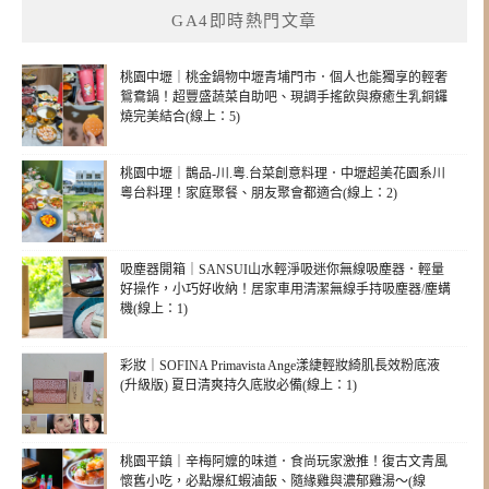
GA4即時熱門文章
桃園中壢｜桃金鍋物中壢青埔門市．個人也能獨享的輕奢
鴛鴦鍋！超豐盛蔬菜自助吧、現調手搖飲與療癒生乳銅鑼
燒完美結合(線上：5)
桃園中壢｜鵲品-川.粵.台菜創意料理．中壢超美花園系川
粵台料理！家庭聚餐、朋友聚會都適合(線上：2)
吸塵器開箱｜SANSUI山水輕淨吸迷你無線吸塵器．輕量
好操作，小巧好收納！居家車用清潔無線手持吸塵器/塵螨
機(線上：1)
彩妝｜SOFINA Primavista Ange漾緁輕妝綺肌長效粉底液
(升級版) 夏日清爽持久底妝必備(線上：1)
桃園平鎮｜辛梅阿嬤的味道．食尚玩家激推！復古文青風
懷舊小吃，必點爆紅蝦滷飯、隨緣雞與濃郁雞湯～(線