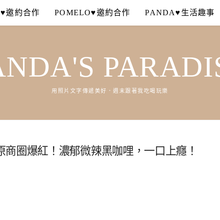
A♥邀約合作
POMELO♥邀約合作
PANDA♥生活趣事
ANDA'S PARADI
用照片文字傳遞美好．週末跟著我吃喝玩樂
原商圈爆紅！濃郁微辣黑咖哩，一口上癮！