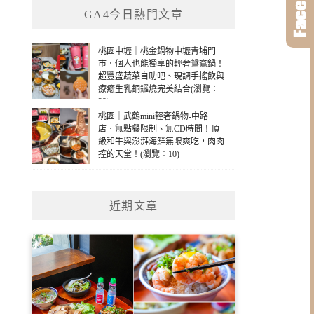
GA4今日熱門文章
桃園中壢｜桃金鍋物中壢青埔門
市．個人也能獨享的輕奢鴛鴦鍋！
超豐盛蔬菜自助吧、現調手搖飲與
療癒生乳銅鑼燒完美結合(瀏覽：
29)
桃園｜武鶴mini輕奢鍋物-中路
店．無點餐限制、無CD時間！頂
級和牛與澎湃海鮮無限爽吃，肉肉
控的天堂！(瀏覽：10)
近期文章