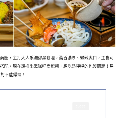
商圈，主打大人系濃郁黑咖哩，醬香濃厚、微辣爽口，主食可
搭配，現在還推出湯咖哩烏龍麵，想吃熱呼呼的也沒問題！另
絕對不能錯過！
CLOSE