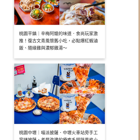
桃園平鎮｜辛梅阿嬤的味道．食尚玩家激
推！復古文青風懷舊小吃，必點爆紅蝦滷
飯、隨緣雞與濃郁雞湯～
桃園中壢｜喵派披薩．中壢火車站旁手工
窯烤披薩，老屋改建的療癒系貓咪風格小