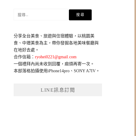
搜
尋
關
鍵
分享全台美食、旅遊與住宿體驗，以桃園美
字:
食、中壢美食為主，帶你發掘各地美味餐廳與
在地好去處。
合作信箱：
ryohei0221@gmail.com
一個禮拜內尚未收到回覆，麻煩再寄一次。
本部落格拍攝使用iPhone14pro、SONY A7IV。
LINE訊息訂閱