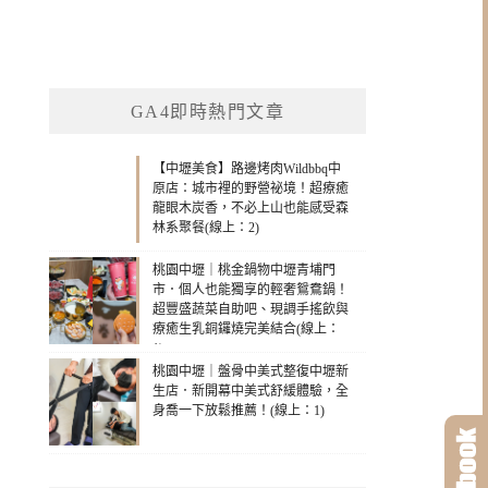
GA4即時熱門文章
【中壢美食】路邊烤肉Wildbbq中
原店：城市裡的野營祕境！超療癒
龍眼木炭香，不必上山也能感受森
林系聚餐(線上：2)
桃園中壢｜桃金鍋物中壢青埔門
市．個人也能獨享的輕奢鴛鴦鍋！
超豐盛蔬菜自助吧、現調手搖飲與
療癒生乳銅鑼燒完美結合(線上：
1)
桃園中壢｜盤骨中美式整復中壢新
生店．新開幕中美式舒緩體驗，全
身喬一下放鬆推薦！(線上：1)