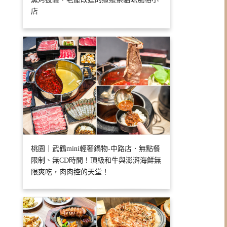
店
桃園｜武鶴mini輕奢鍋物-中路店．無點餐
限制、無CD時間！頂級和牛與澎湃海鮮無
限爽吃，肉肉控的天堂！