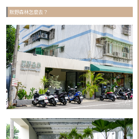
默野森林怎麼去？