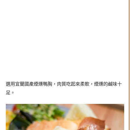
選用宜蘭國產煙燻鴨胸，肉質吃起來柔軟，煙燻的鹹味十
足。