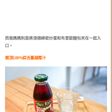
而我媽媽則是將滑順綿密炒蛋和布里歐麵包夾在一起入
口。
樹頂100%綜合蔓越莓汁