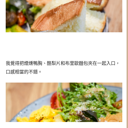
我覺得把煙燻鴨胸、酪梨片和布里歐麵包夾在一起入口，
口感相當的不錯。