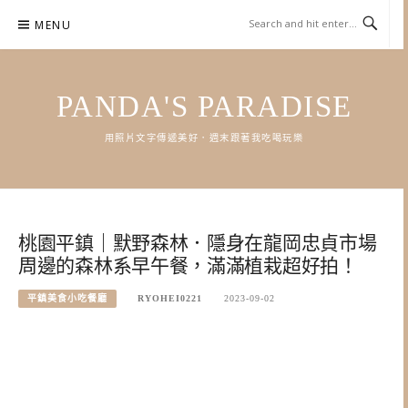
Skip
MENU
to
content
PANDA'S PARADISE
用照片文字傳遞美好．週末跟著我吃喝玩樂
桃園平鎮｜默野森林．隱身在龍岡忠貞市場
周邊的森林系早午餐，滿滿植栽超好拍！
平鎮美食小吃餐廳
RYOHEI0221
2023-09-02