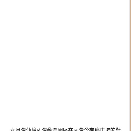
水月灣仙境內灣動漫園區在內灣公有停車場的對