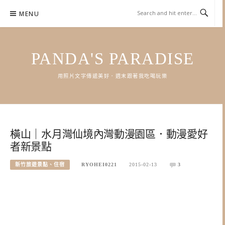
Skip
MENU
to
content
PANDA'S PARADISE
用照片文字傳遞美好．週末跟著我吃喝玩樂
橫山｜水月灣仙境內灣動漫園區．動漫愛好
者新景點
新竹旅遊景點、住宿
RYOHEI0221
2015-02-13
3