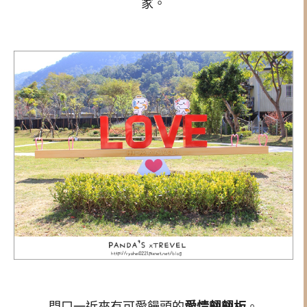
家。
門口一近來有可愛饅頭的
愛情翹翹板
。