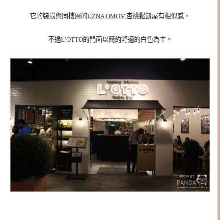
它的裝潢與同樓層的
UZNA OMOM杏桃鬆餅屋
有相似感，
不過
L’OTTO的門面以
簡約舒適的白色為主。