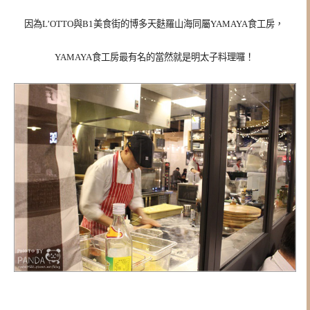
因為L’OTTO與B1美食街的博多天麩羅山海同屬YAMAYA食工房，
YAMAYA食工房最有名的當然就是明太子料理囉！