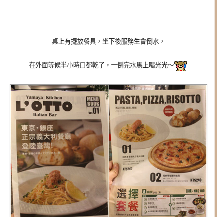
桌上有擺放餐具，坐下後服務生會倒水，
在外面等候半小時口都乾了，一倒完水馬上喝光光～