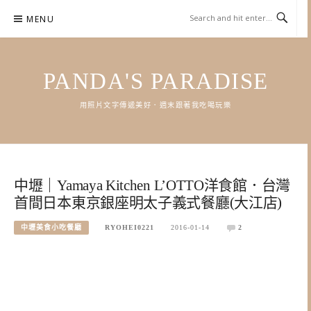
Skip
MENU
to
content
PANDA'S PARADISE
用照片文字傳遞美好．週末跟著我吃喝玩樂
中壢｜Yamaya Kitchen L’OTTO洋食館．台灣
首間日本東京銀座明太子義式餐廳(大江店)
中壢美食小吃餐廳
RYOHEI0221
2016-01-14
2