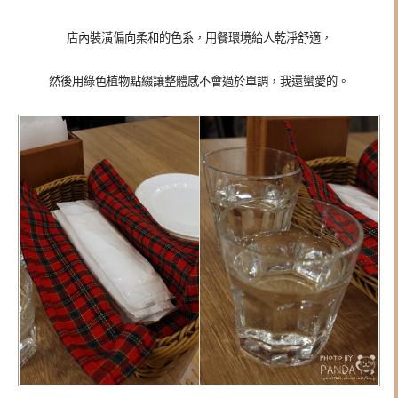
店內裝潢偏向柔和的色系，用餐環境給人乾淨舒適，
然後用綠色植物點綴讓整體感不會過於單調，我還蠻愛的。