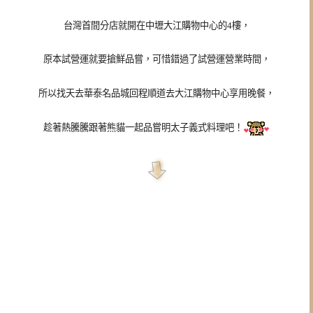
台灣首間分店就開在中壢大江購物中心的4樓，
原本試營運就要搶鮮品嘗，可惜錯過了試營運營業時間，
所以找天去華泰名品城回程順道去大江購物中心享用晚餐，
趁著熱騰騰跟著熊貓一起品嘗明太子義式料理吧！