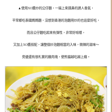
▲
使用XO醬炒的公仔麵，一端上來撲鼻的誘人香氣，
平常都吃泰國媽媽麵，
沒想到香港的泡麵用炒的也這麼好吃，
而且公仔麵吃起來有彈性，非常好咀嚼，
又加上XO醬搭配，讓整個炒泡麵相當的入味，微辣的滋味～
旁邊還有很札實的雞肉塊，使熊貓越吃越上癮。