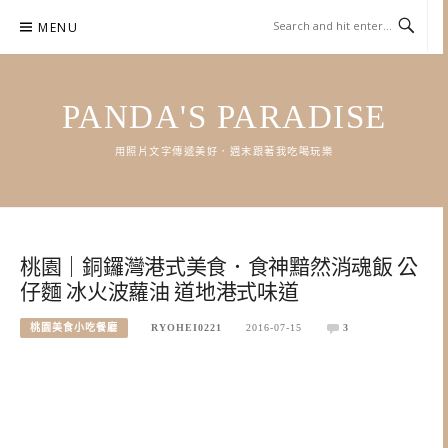
Skip
MENU
to
content
PANDA'S PARADISE
用照片文字傳遞美好．週末跟著我吃喝玩樂
桃園｜銅鑼灣港式美食．食神黯然消魂飯 公
仔麵 冰火波蘿油 道地港式味道
桃園美食小吃餐廳
RYOHEI0221
2016-07-15
3