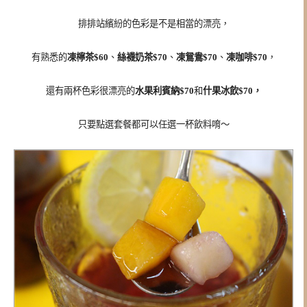
排排站繽紛的色彩是不是相當的漂亮，
有熟悉的
凍檸茶$60
、
絲襪奶茶$70
、
凍鴛鴦$70
、
凍咖啡$70
，
還有兩杯色彩很漂亮的
水果利賓納$70
和
什果冰飲$70，
只要點選套餐都可以任選一杯飲料唷～