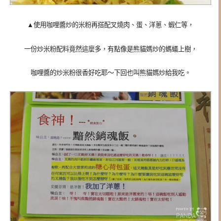
▲使用咖哩醬炒的米粉再搭配叉燒肉、蛋、洋蔥、蝦仁等，
一份炒米粉配料竟然這麼多，有點像是熊貓媽炒的螞蟻上樹，
咖哩醬的炒米粉很香好吃耶～下回也叫熊貓媽炒給我吃。