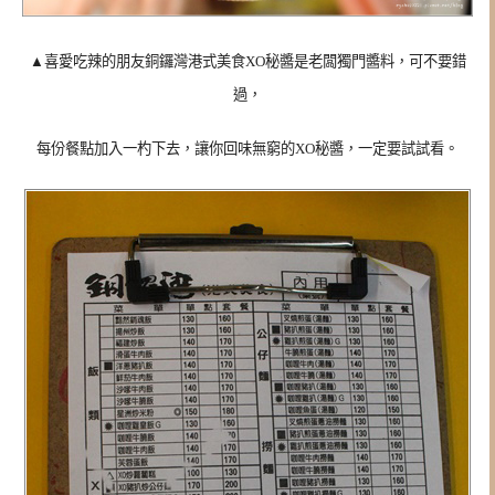
▲喜愛吃辣的朋友銅鑼灣港式美食XO秘醬是老闆獨門醬料，可不要錯
過，
每份餐點加入一杓下去，讓你回味無窮的XO秘醬，一定要試試看。