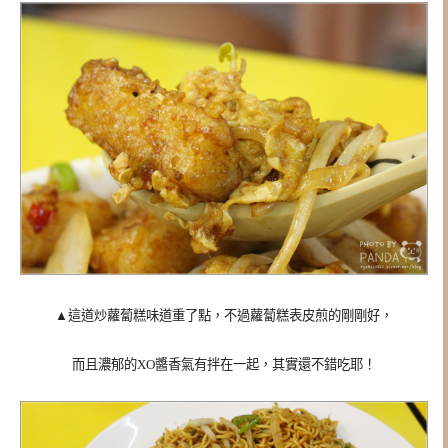
▲這道炒蘿蔔糕味道重了點，不過蘿蔔糕表皮煎的剛剛好，
而且濃郁的XO醬香氣有拌在一起，其實還不錯吃耶！