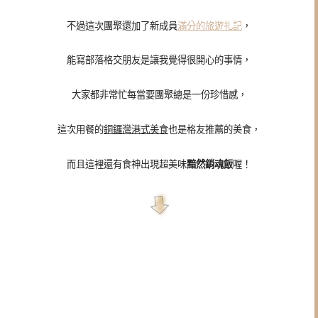
不過這次團聚還加了新成員
滿分的旅遊扎記
，
能寫部落格交朋友是讓我覺得很開心的事情，
大家都非常忙每當要團聚總是一份珍惜感，
這次用餐的
銅鑼灣港式美食
也是格友推薦的美食，
而且這裡還有食神出現超美味
黯然銷魂飯
喔！