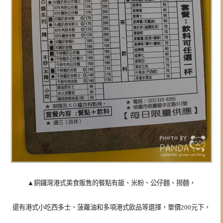
▲銅鑼灣港式美食販售的餐點有飯、米粉、公仔麵、撈麵，
還有港式小吃西多士、菠蘿油和多項港式飲品等選擇，單價200元下，