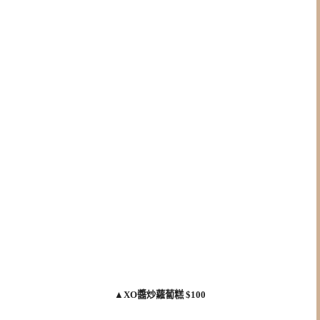
▲
XO醬炒蘿蔔糕 $100