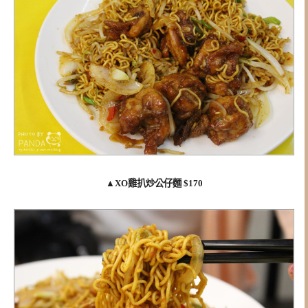
▲
XO雞扒炒公仔麵 $170