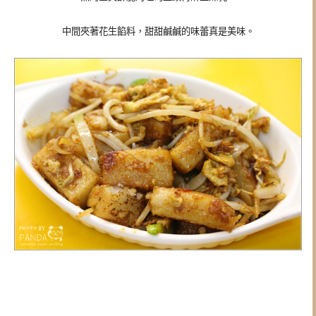
中間夾著花生餡料，甜甜鹹鹹的味蕾真是美味。