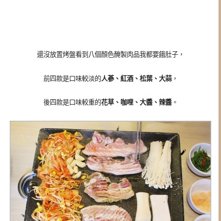
還沒放置烤盤看到八個顏色醃製肉品我都要餓肚子，
前四款是口味較淡的
人蔘、紅酒、松葉、大蒜
，
後四款是口味較重的
花草、咖哩、大醬、辣醬
。