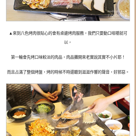
▲來到八色烤肉很貼心的會有桌邊烤肉服務，我們只要動口咀嚼就可
以，
第一輪會先烤口味較淡的肉品，肉品攤開來老實說其實不小片耶！
而且占滿了整個烤盤，烤的時候不時還聽到滋滋作響的聲音，好邪惡。