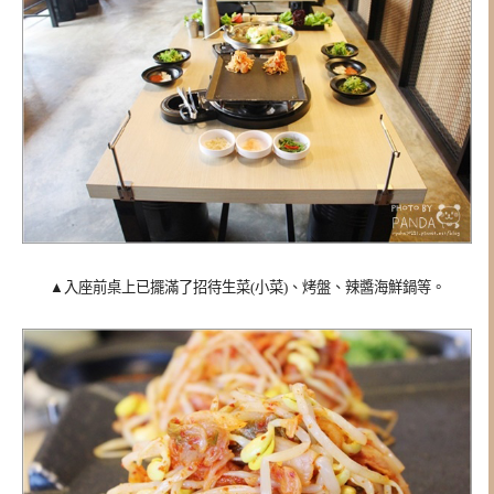
▲入座前桌上已擺滿了招待生菜(小菜)、烤盤、辣醬海鮮鍋等。