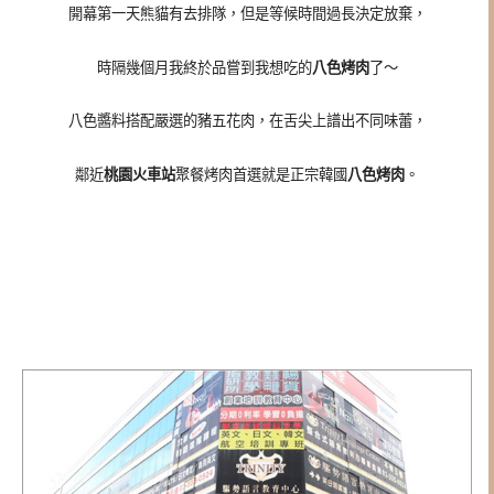
開幕第一天熊貓有去排隊，但是等候時間過長決定放棄，
時隔幾個月我終於品嘗到我想吃的
八色烤肉
了～
八色醬料搭配嚴選的豬五花肉，在舌尖上譜出不同味蕾，
鄰近
桃園火車站
聚餐烤肉首選就是正宗韓國
八色烤肉
。