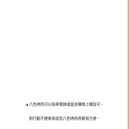
▲八色烤肉可以搭乘電梯或是走樓梯上樓皆可，
對行動不便者來說到八色烤肉用餐很方便，