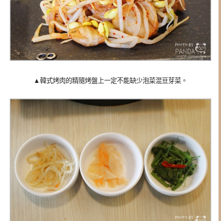
▲韓式烤肉的精隨烤盤上一定不能缺少泡菜混豆芽菜
。