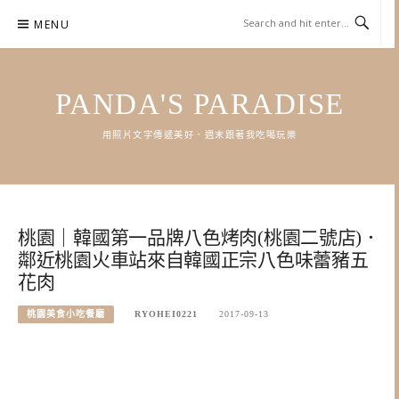
Skip
MENU
to
content
PANDA'S PARADISE
用照片文字傳遞美好．週末跟著我吃喝玩樂
桃園｜韓國第一品牌八色烤肉(桃園二號店)．
鄰近桃園火車站來自韓國正宗八色味蕾豬五
花肉
桃園美食小吃餐廳
RYOHEI0221
2017-09-13