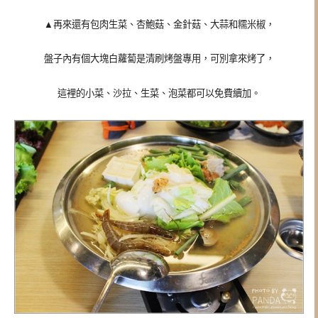
▲再來還有包肉生菜、杏鮑菇、金針菇、大蒜和糯米椒，
盤子內有個大塊白蘿蔔是清刷烤盤專用，可別拿來烤了，
這裡的小菜、沙拉、生菜、泡菜都可以免費續加。