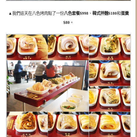
▲我們這天在八色烤肉點了一份
八色套餐$998
、
韓式拌麵$180
和
蛋羹
$80
。