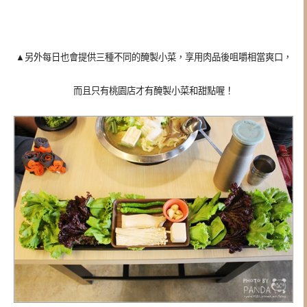
▲另外每日也會提供三種不同的醃製小菜，享用肉品後咀嚼相當爽口，
而且只有桃園店才有醃製小菜和甜點喔！