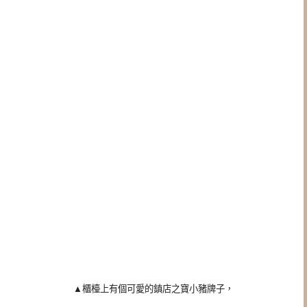
▲櫃檯上有個可愛的鎮店之寶小豬牌子，