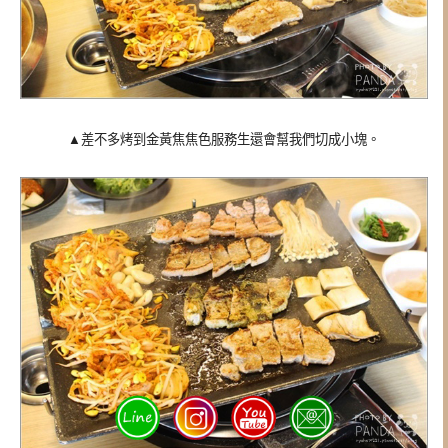
▲差不多烤到金黃焦焦色服務生還會幫我們切成小塊。