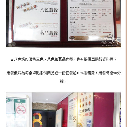
▲八色烤肉販售
三色
、
八色
和
茗品
套餐，也有提供單點韓式料理，
用餐低消為每桌單點兩份肉品或一份套餐加10%服務費，用餐時間90分
鐘。