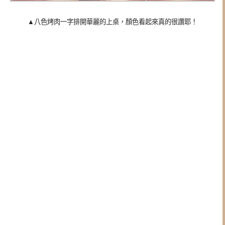
▲八色烤肉一字排開華麗的上桌，顏色看起來真的很讚耶！