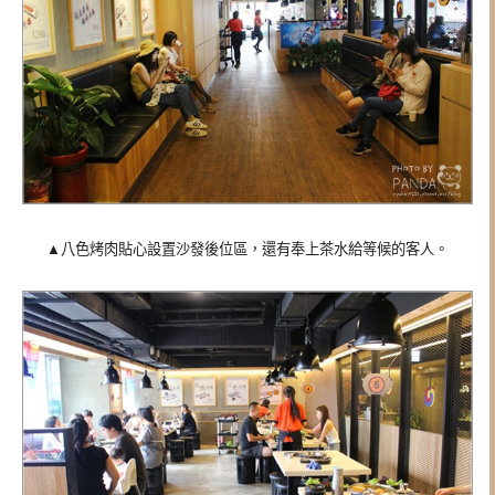
▲八色烤肉貼心設置沙發後位區，還有奉上茶水給等候的客人。