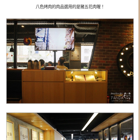
八色烤肉的肉品選用的是豬五花肉喔！