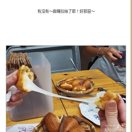
有沒有～麻糬拉絲了耶！好邪惡～