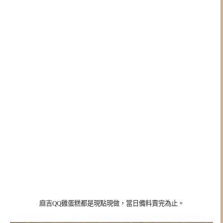
麻吉QQ雞蛋糕都是現點現做，
當日備料賣完為止。