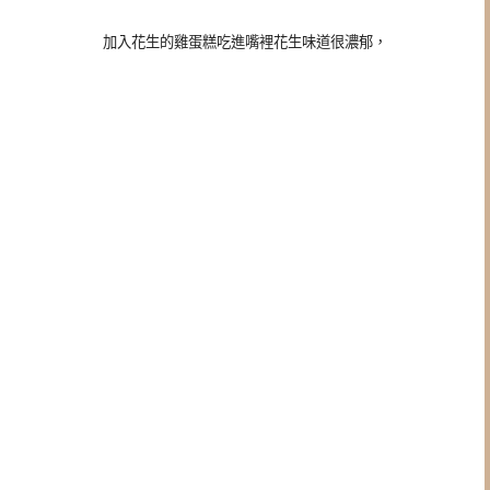
加入花生的雞蛋糕吃進嘴裡花生味道很濃郁，