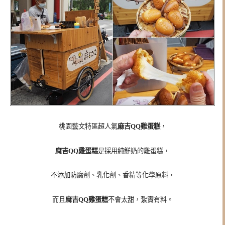
桃園藝文特區超人氣
麻吉QQ雞蛋糕
，
麻吉QQ雞蛋糕
是採用純鮮奶的雞蛋糕，
不添加防腐劑、乳化劑、香精等化學原料，
而且
麻吉QQ雞蛋糕
不會太甜，紮實有料。