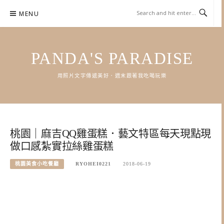
Skip
MENU
to
content
PANDA'S PARADISE
用照片文字傳遞美好．週末跟著我吃喝玩樂
桃園｜麻吉QQ雞蛋糕．藝文特區每天現點現
做口感紮實拉絲雞蛋糕
桃園美食小吃餐廳
RYOHEI0221
2018-06-19