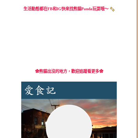
生活動態都在FB和IG快來找熊貓Panda玩耍哦～
✿
熊貓出沒的地方，歡迎追蹤看更多✿