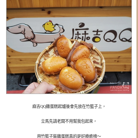
麻吉QQ雞蛋糕起爐後會先放在竹籃子上，
立馬先請老闆不用幫我包起來，
用竹籃子裝雞蛋糕真的是好療癒唷～