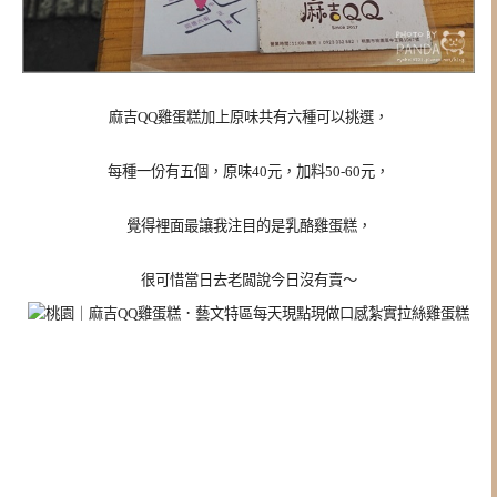
麻吉QQ雞蛋糕加上原味共有六種可以挑選，
每種一份有五個，原味40元，加料50-60元，
覺得裡面最讓我注目的是乳酪雞蛋糕，
很可惜當日去老闆說今日沒有賣～