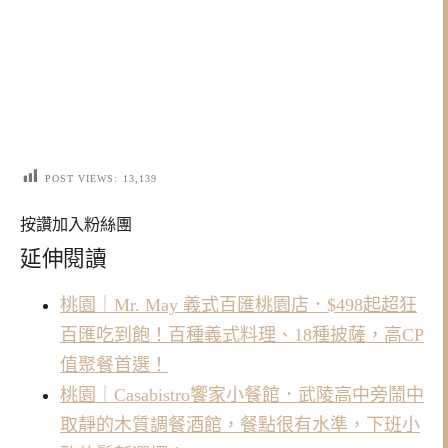
POST VIEWS:
13,139
按讚加入粉絲團
延伸閱讀
桃園｜Mr. May 義式百匯桃園店．$498起超狂
百匯吃到飽！百種義式料理、18種披薩，高CP
值聚餐首選！
桃園｜Casabistro饗家小餐館．武陵高中旁鬧中
取靜的木質調餐酒館，餐點很有水準，下班小