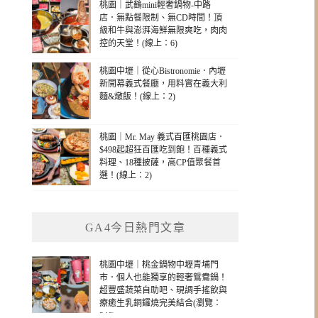
桃園｜武鶴mini輕奢鍋物-中路
店．無點餐限制、無CD時間！頂
級和牛與澎湃海鮮無限爽吃，肉肉
控的天堂！(線上：6)
桃園中壢｜從心Bistronomie．內壢
新開幕義式餐廳，用料實在義大利
麵&燉飯！(線上：2)
桃園｜Mr. May 義式百匯桃園店．
$498起超狂百匯吃到飽！百種義式
料理、18種披薩，高CP值聚餐首
選！(線上：2)
GA4今日熱門文章
桃園中壢｜桃金鍋物中壢青埔門
市．個人也能獨享的輕奢鴛鴦鍋！
超豐盛蔬菜自助吧、現調手搖飲與
療癒生乳銅鑼燒完美結合(瀏覽：
346)