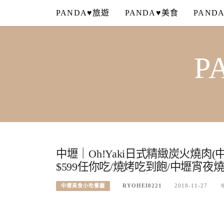
Skip
PANDA♥旅遊
PANDA♥美食
PAND
to
content
P
中壢｜Oh!Yaki日式精緻炭火燒
$599任你吃/燒烤吃到飽/中壢宵夜
RYOHEI0221
2018-11-27
中壢美食小吃餐廳