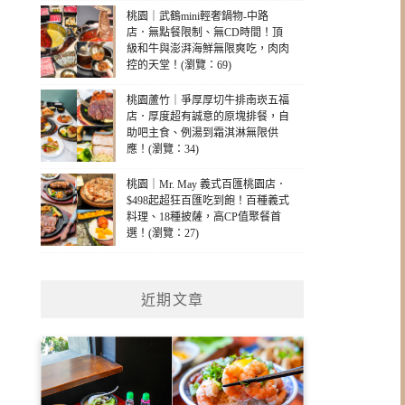
桃園｜武鶴mini輕奢鍋物-中路
店．無點餐限制、無CD時間！頂
級和牛與澎湃海鮮無限爽吃，肉肉
控的天堂！(瀏覽：69)
桃園蘆竹｜爭厚厚切牛排南崁五福
店．厚度超有誠意的原塊排餐，自
助吧主食、例湯到霜淇淋無限供
應！(瀏覽：34)
桃園｜Mr. May 義式百匯桃園店．
$498起超狂百匯吃到飽！百種義式
料理、18種披薩，高CP值聚餐首
選！(瀏覽：27)
近期文章