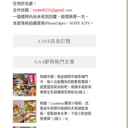
在地好去處。
合作信箱：
ryohei0221@gmail.com
一個禮拜內尚未收到回覆，麻煩再寄一次。
本部落格拍攝使用iPhone14pro、SONY A7IV。
LINE訊息訂閱
GA4即時熱門文章
桃園中壢｜桃金鍋物中壢青埔門
市．個人也能獨享的輕奢鴛鴦鍋！
超豐盛蔬菜自助吧、現調手搖飲與
療癒生乳銅鑼燒完美結合(線上：
18)
桃園｜Casabistro饗家小餐館．武
陵高中旁鬧中取靜的木質調餐酒
館，餐點很有水準，下班小酌放鬆
新選擇！(線上：8)