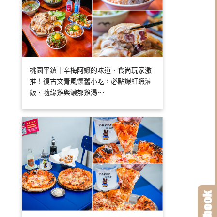
桃園平鎮｜辛梅阿嬤的味道．食尚玩家激
推！復古文青風懷舊小吃，必點爆紅蝦滷
飯、隨緣雞與濃郁雞湯～