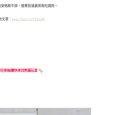
大的安格斯牛排，營業到凌晨宵夜吃燒肉。
訪文章：
https://bit.ly/2YY0w9K
都在粉絲團快來找熊貓玩耍