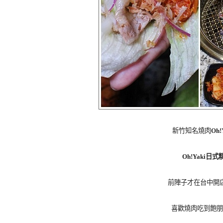
新竹知名燒肉
Oh
Oh!Yaki日
前陣子才在台中開
喜歡燒肉吃到飽朋