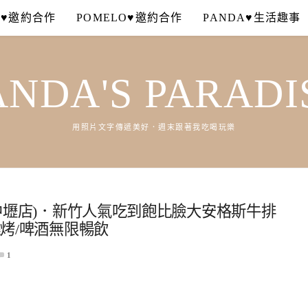
A♥邀約合作
POMELO♥邀約合作
PANDA♥生活趣事
ANDA'S PARADI
用照片文字傳遞美好．週末跟著我吃喝玩樂
肉(中壢店)．新竹人氣吃到飽比臉大安格斯牛排
燒烤/啤酒無限暢飲
1