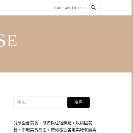
SE
搜
尋
關
鍵
分享全台美食、旅遊與住宿體驗，以桃園美
字:
食、中壢美食為主，帶你發掘各地美味餐廳與