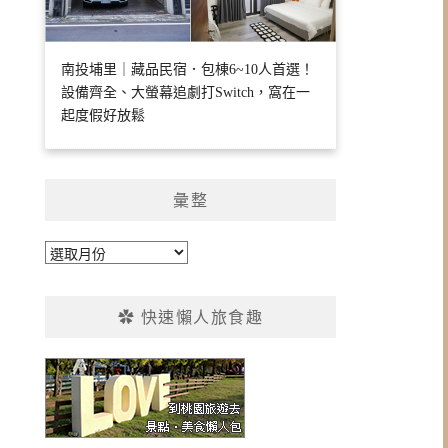
南投埔里｜藏品民宿．包棟6~10人首選！
設備齊全、大螢幕追劇打Switch，窩在一
起度假好放鬆
彙整
彙
整
✿ 快速懶人旅食趣