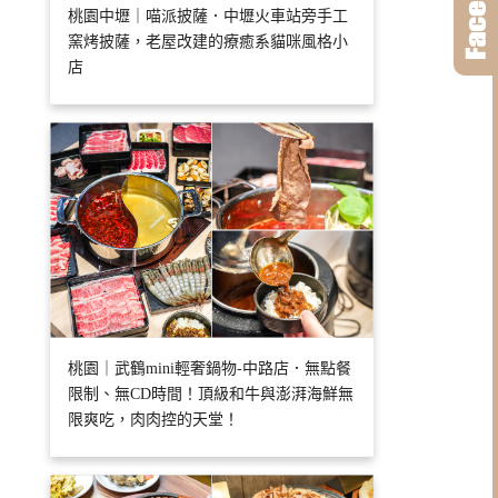
桃園中壢｜喵派披薩．中壢火車站旁手工
窯烤披薩，老屋改建的療癒系貓咪風格小
店
桃園｜武鶴mini輕奢鍋物-中路店．無點餐
限制、無CD時間！頂級和牛與澎湃海鮮無
限爽吃，肉肉控的天堂！