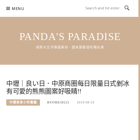
Skip
MENU
to
content
PANDA'S PARADISE
用照片文字傳遞美好．週末跟著我吃喝玩樂
中壢｜良い日．中原商圈每日限量日式剉冰
有可愛的熊熊圖案好吸睛!!
中壢美食小吃餐廳
RYOHEI0221
2019-08-19