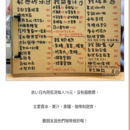
良い日內用低消每人70元，沒有服務費，
主要賣冰、果汁、拿鐵、咖啡和甜食，
聽朋友說他們咖啡很好喝！