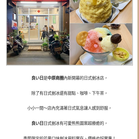
良い日
是
中原商圈
內新開幕的日式剉冰店，
除了有日式剉冰還有甜點、咖啡、下午茶，
小小一間～店內充滿著日式氣息讓人感到舒服，
良い日
日式剉冰有可愛熊熊圖案超療癒的，
季節限定的芒果口味剉冰用料實在、價格也好實惠！