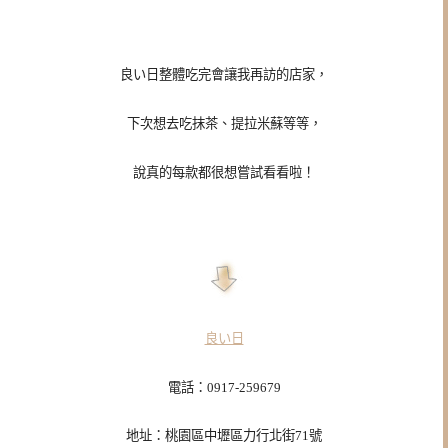
良い日整體吃完會讓我再訪的店家，
下次想去吃抹茶、提拉米蘇等等，
說真的每款都很想嘗試看看啦！
良い日
電話：0917-259679
地址：桃園區中壢區力行北街71號