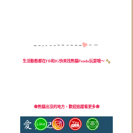
生活動態都在FB和IG快來找熊貓Panda玩耍哦～
✿
熊貓出沒的地方，歡迎追蹤看更多✿