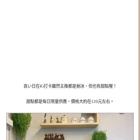
良い日在IG打卡雖然主推都是剉冰，但也有甜點喔！
甜點都是每日限量供應，價格大約在120元左右。