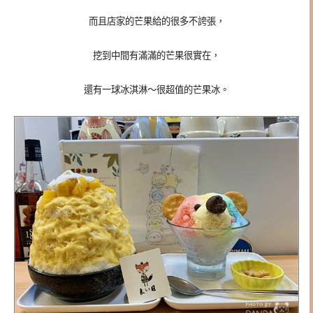
而且店家的芒果給的很多不誇張，
挖到中間有滿滿的芒果很實在，
還有一球冰淇淋～很超值的芒果冰。