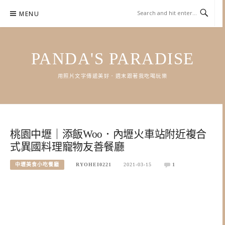
Skip
MENU
to
content
PANDA'S PARADISE
用照片文字傳遞美好．週末跟著我吃喝玩樂
桃園中壢｜添飯Woo．內壢火車站附近複合
式異國料理寵物友善餐廳
中壢美食小吃餐廳
RYOHEI0221
2021-03-15
1