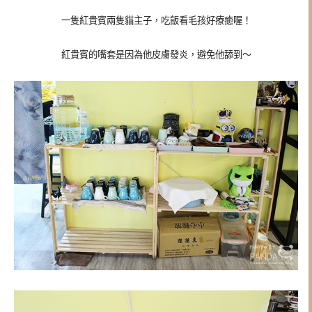
一隻紅貴賓兩隻貓主子，吃飯看毛孩好療癒喔！
紅貴賓的嘴套是因為他皮膚發炎，避免他舔到～