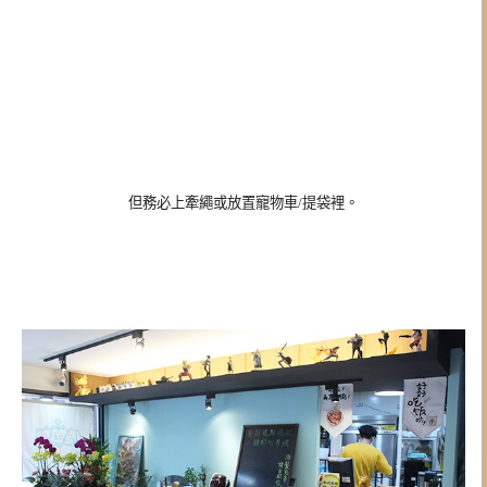
但務必上牽繩或放置寵物車/提袋裡。