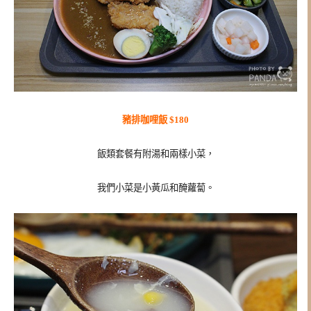
豬排咖哩飯 $180
飯類套餐有附湯和兩樣小菜，
我們小菜是小黃瓜和醃蘿蔔。