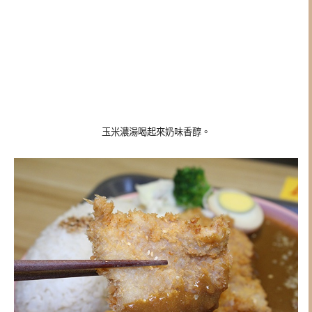
玉米濃湯喝起來奶味香醇。