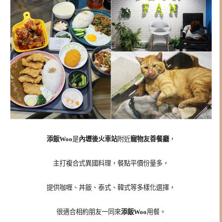
添飯Woo
是
內壢後火車站
附近
寵物友善餐廳
，
主打複合式異國料理，餐點平價份量多，
提供咖喱、丼飯、泰式、韓式等多樣化選擇，
很適合相約朋友一同來
添飯Woo
用餐。