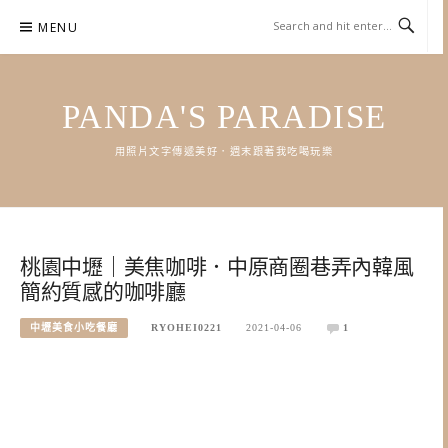
Skip
MENU
to
content
PANDA'S PARADISE
用照片文字傳遞美好．週末跟著我吃喝玩樂
桃園中壢｜美焦咖啡．中原商圈巷弄內韓風
簡約質感的咖啡廳
中壢美食小吃餐廳
RYOHEI0221
2021-04-06
1