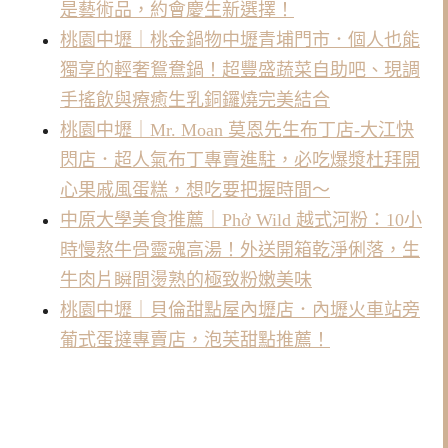
是藝術品，約會慶生新選擇！
桃園中壢｜桃金鍋物中壢青埔門市．個人也能
獨享的輕奢鴛鴦鍋！超豐盛蔬菜自助吧、現調
手搖飲與療癒生乳銅鑼燒完美結合
桃園中壢｜Mr. Moan 莫恩先生布丁店-大江快
閃店．超人氣布丁專賣進駐，必吃爆漿杜拜開
心果戚風蛋糕，想吃要把握時間～
中原大學美食推薦｜Phở Wild 越式河粉：10小
時慢熬牛骨靈魂高湯！外送開箱乾淨俐落，生
牛肉片瞬間燙熟的極致粉嫩美味
桃園中壢｜貝倫甜點屋內壢店．內壢火車站旁
葡式蛋撻專賣店，泡芙甜點推薦！