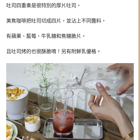
吐司四重奏是很特別的厚片吐司，
美焦咖啡把吐司切成四片，並沾上不同醬料，
有蘋果、藍莓、牛乳糖和焦糖脆片，
且吐司烤的也很酥脆唷！另有附鮮乳優格。