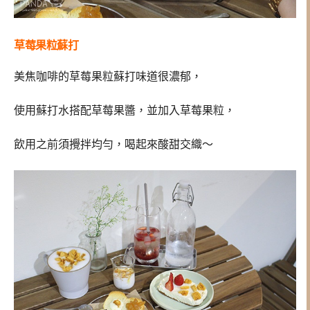
草莓果粒蘇打
美焦咖啡的草莓果粒蘇打味道很濃郁，
使用蘇打水搭配草莓果醬，並加入草莓果粒，
飲用之前須攪拌均勻，喝起來酸甜交織～