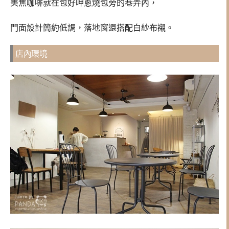
美焦咖啡就在包好呷蔥燒包旁的巷弄內，
門面設計簡約低調，落地窗還搭配白紗布襯。
店內環境