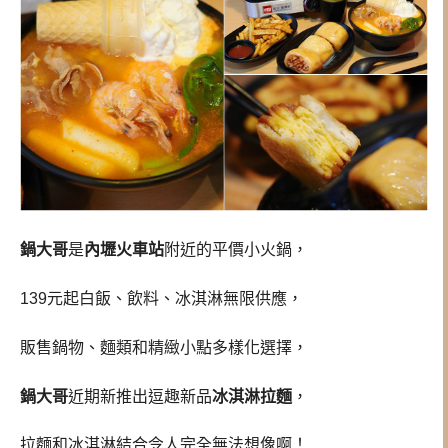
鍋大哥
是
內壢火車站
附近的平價小火鍋，
139元起白飯、飲料、冰淇淋無限供應，
販售鍋物、麵類和精緻小點多樣化選擇，
鍋大哥
近期新推出逗趣新品
冰淇淋拉麵
，
拉麵和冰淇淋結合令人完全無法想像啊！