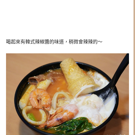
喝起來有韓式辣椒醬的味道，稍微會辣辣的～