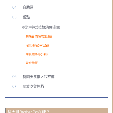
自助區
餐點
冰淇淋韓式拉麵(海鮮湯頭)
蒜味白酒湯底(蛤蠣)
泡菜湯底(海陸豬)
煉乳銀絲卷(3顆)
黃金脆薯
桃園美食懶人包推薦
關於吃貨熊貓
鍋大哥Brother Pot在哪？