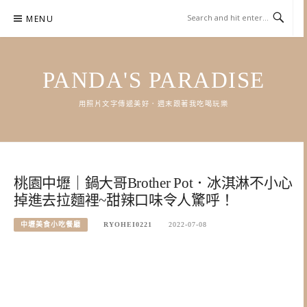
Skip
MENU
to
content
PANDA'S PARADISE
用照片文字傳遞美好．週末跟著我吃喝玩樂
桃園中壢｜鍋大哥Brother Pot．冰淇淋不小心
掉進去拉麵裡~甜辣口味令人驚呼！
中壢美食小吃餐廳
RYOHEI0221
2022-07-08