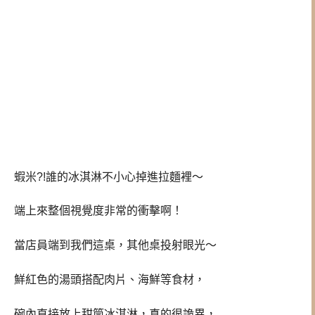
蝦米?!誰的冰淇淋不小心掉進拉麵裡～
端上來整個視覺度非常的衝擊啊！
當店員端到我們這桌，其他桌投射眼光～
鮮紅色的湯頭搭配肉片、海鮮等食材，
碗內直接放上甜筒冰淇淋，真的很詭異，