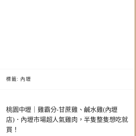
標籤:
內壢
桃園中壢｜雞霸分-甘蔗雞、鹹水雞(內壢
店)．內壢市場超人氣雞肉，半隻整隻想吃就
買！