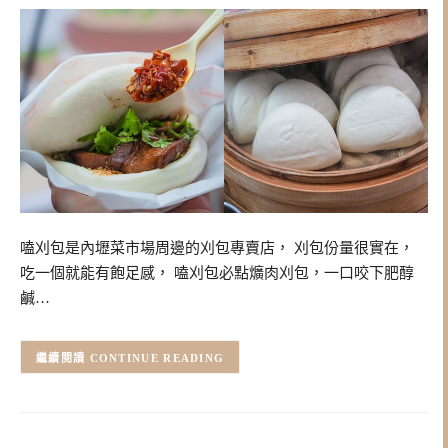
嗑刈包是內壢菜市場周邊的刈包專賣店， 刈包份量很實在，
吃一個就能有飽足感， 嗑刈包必點爌肉刈包，一口咬下肥醇
鹹…
CONTINUE READING