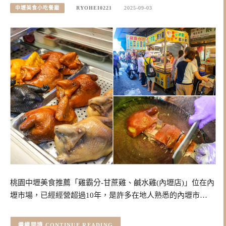
中壢美食小吃餐廳
RYOHEI0221
2025-09-03
桃園中壢美食推薦「雞霸分-甘蔗雞、鹹水雞(內壢店)」位在內
壢市場，已經經營超過10年，是許多在地人熟悉的內壢市…
CONTINUE READING