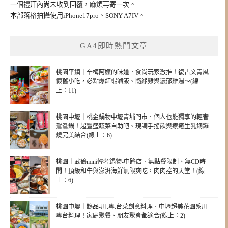
一個禮拜內尚未收到回覆，麻煩再寄一次。
本部落格拍攝使用iPhone17pro、SONY A7IV。
GA4即時熱門文章
桃園平鎮｜辛梅阿嬤的味道．食尚玩家激推！復古文青風
懷舊小吃，必點爆紅蝦滷飯、隨緣雞與濃郁雞湯～(線
上：11)
桃園中壢｜桃金鍋物中壢青埔門市．個人也能獨享的輕奢
鴛鴦鍋！超豐盛蔬菜自助吧、現調手搖飲與療癒生乳銅鑼
燒完美結合(線上：6)
桃園｜武鶴mini輕奢鍋物-中路店．無點餐限制、無CD時
間！頂級和牛與澎湃海鮮無限爽吃，肉肉控的天堂！(線
上：6)
桃園中壢｜鵲品-川.粵.台菜創意料理．中壢超美花園系川
粵台料理！家庭聚餐、朋友聚會都適合(線上：2)