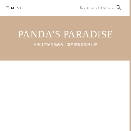
Skip
MENU
to
content
PANDA'S PARADISE
用照片文字傳遞美好．週末跟著我吃喝玩樂