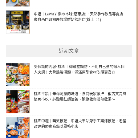
中壢｜LeWAY 樂の本味(慈惠店)．天然手作飲品專賣店
來自西門町初鹿牧場鮮奶飲料店(線上：1)
近期文章
受保護的內容: 桃園｜御鍋堂鍋物．不用自己煮的懶人個
人火鍋！大骨熬製湯頭、滿滿原型食材吃得更安心
桃園平鎮｜辛梅阿嬤的味道．食尚玩家激推！復古文青風
懷舊小吃，必點爆紅蝦滷飯、隨緣雞與濃郁雞湯～
桃園中壢｜喵派披薩．中壢火車站旁手工窯烤披薩，老屋
改建的療癒系貓咪風格小店