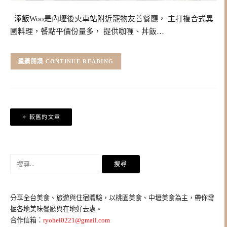
添飯Woo是內壢後火車站附近寵物友善餐廳， 主打複合式異
國料理，餐點平價份量多， 提供咖喱、丼飯…
CONTINUE READING
文
較舊的文章
章
導
覽
搜
尋
關
鍵
分享全台美食、旅遊與住宿體驗，以桃園美食、中壢美食為主，帶你發
字:
掘各地美味餐廳與在地好去處。
合作信箱：
ryohei0221@gmail.com