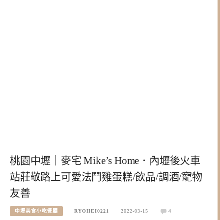
桃園中壢｜麥宅 Mike’s Home．內壢後火車
站莊敬路上可愛法鬥雞蛋糕/飲品/調酒/寵物
友善
中壢美食小吃餐廳
RYOHEI0221
2022-03-15
4