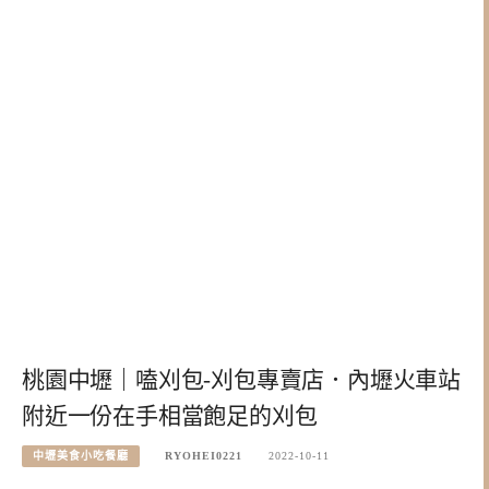
桃園中壢｜嗑刈包-刈包專賣店．內壢火車站
附近一份在手相當飽足的刈包
中壢美食小吃餐廳
RYOHEI0221
2022-10-11