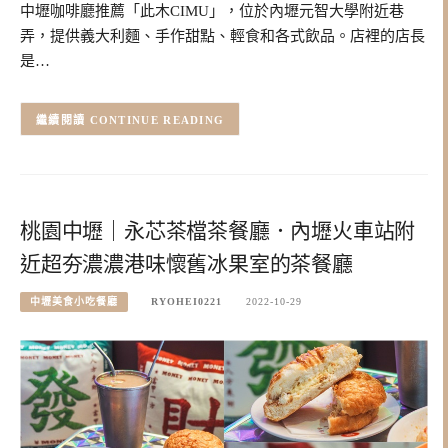
中壢咖啡廳推薦「此木CIMU」，位於內壢元智大學附近巷
弄，提供義大利麵、手作甜點、輕食和各式飲品。店裡的店長
是…
CONTINUE READING
桃園中壢｜永芯茶檔茶餐廳．內壢火車站附
近超夯濃濃港味懷舊冰果室的茶餐廳
中壢美食小吃餐廳
RYOHEI0221
2022-10-29