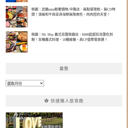
桃園｜武鶴mini輕奢鍋物-中路店．無點餐限制、無CD時
間！頂級和牛與澎湃海鮮無限爽吃，肉肉控的天堂！
桃園｜Mr. May 義式百匯桃園店．$498起超狂百匯吃到
飽！百種義式料理、18種披薩，高CP值聚餐首選！
彙整
彙
整
✿ 快速懶人旅食趣