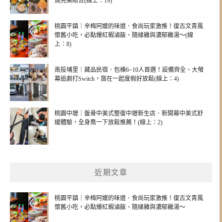
燒完美結合(線上：19)
桃園平鎮｜辛梅阿嬤的味道．食尚玩家激推！復古文青風
懷舊小吃，必點爆紅蝦滷飯、隨緣雞與濃郁雞湯～(線
上：8)
南投埔里｜藏品民宿．包棟6~10人首選！設備齊全、大螢
幕追劇打Switch，窩在一起度假好放鬆(線上：4)
桃園中壢｜盤骨中美式整復中壢新生店．新開幕中美式舒
緩體驗，全身喬一下放鬆推薦！(線上：2)
近期文章
桃園平鎮｜辛梅阿嬤的味道．食尚玩家激推！復古文青風
懷舊小吃，必點爆紅蝦滷飯、隨緣雞與濃郁雞湯～