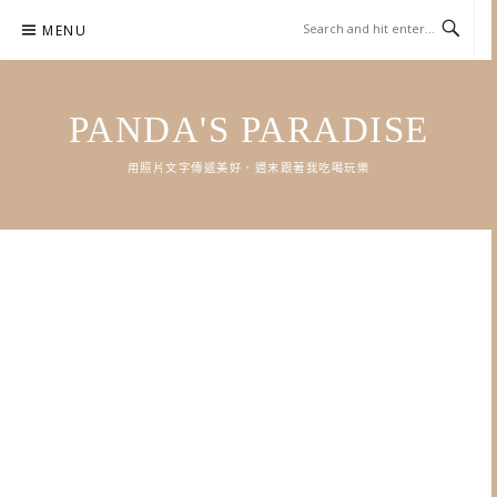
Skip
MENU
to
content
PANDA'S PARADISE
用照片文字傳遞美好．週末跟著我吃喝玩樂