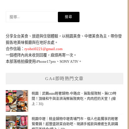
搜
尋
關
鍵
分享全台美食、旅遊與住宿體驗，以桃園美食、中壢美食為主，帶你發
字:
掘各地美味餐廳與在地好去處。
合作信箱：
ryohei0221@gmail.com
一個禮拜內尚未收到回覆，麻煩再寄一次。
本部落格拍攝使用iPhone17pro、SONY A7IV。
GA4即時熱門文章
桃園｜武鶴mini輕奢鍋物-中路店．無點餐限制、無CD時
間！頂級和牛與澎湃海鮮無限爽吃，肉肉控的天堂！(線
上：31)
桃園中壢｜桃金鍋物中壢青埔門市．個人也能獨享的輕奢
鴛鴦鍋！超豐盛蔬菜自助吧、現調手搖飲與療癒生乳銅鑼