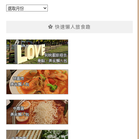
彙
整
✿ 快速懶人旅食趣