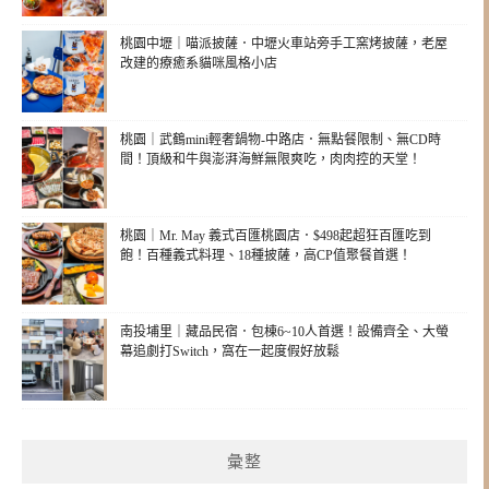
桃園中壢｜喵派披薩．中壢火車站旁手工窯烤披薩，老屋
改建的療癒系貓咪風格小店
桃園｜武鶴mini輕奢鍋物-中路店．無點餐限制、無CD時
間！頂級和牛與澎湃海鮮無限爽吃，肉肉控的天堂！
桃園｜Mr. May 義式百匯桃園店．$498起超狂百匯吃到
飽！百種義式料理、18種披薩，高CP值聚餐首選！
南投埔里｜藏品民宿．包棟6~10人首選！設備齊全、大螢
幕追劇打Switch，窩在一起度假好放鬆
彙整