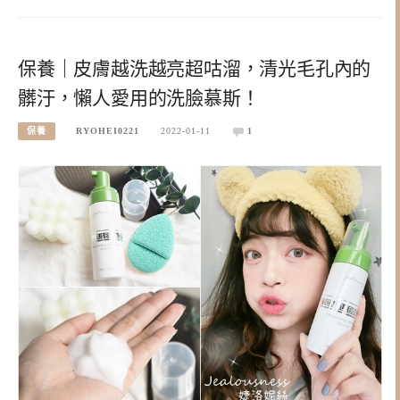
保養｜皮膚越洗越亮超咕溜，清光毛孔內的
髒汙，懶人愛用的洗臉慕斯！
保養
RYOHEI0221
2022-01-11
1