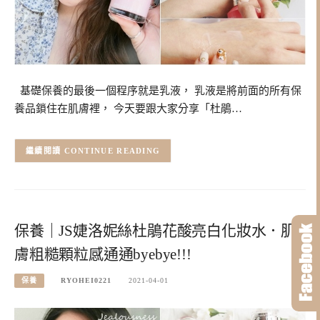
基礎保養的最後一個程序就是乳液， 乳液是將前面的所有保
養品鎖住在肌膚裡， 今天要跟大家分享「杜鵑…
CONTINUE READING
保養｜JS婕洛妮絲杜鵑花酸亮白化妝水．肌
膚粗糙顆粒感通通byebye!!!
保養
RYOHEI0221
2021-04-01