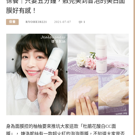
保養｜只要五分鐘，敷完美到冒泡的美白面
膜好有感！
保養
RYOHEI0221
2021-07-07
1
身為面膜控的柚柚要來推坑大家這款「杜鵑花酸白CC面
膜」， 婕洛妮絲有一款超火紅的泡泡面膜，不知道大家是否