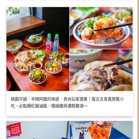
桃園平鎮｜辛梅阿嬤的味道．食尚玩家激推！復古文青風懷舊小
吃，必點爆紅蝦滷飯、隨緣雞與濃郁雞湯～