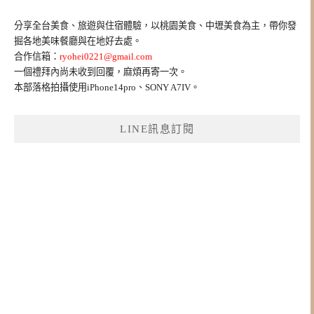
關
鍵
分享全台美食、旅遊與住宿體驗，以桃園美食、中壢美食為主，帶你發
字:
掘各地美味餐廳與在地好去處。
合作信箱：
ryohei0221@gmail.com
一個禮拜內尚未收到回覆，麻煩再寄一次。
本部落格拍攝使用iPhone14pro、SONY A7IV。
LINE訊息訂閱