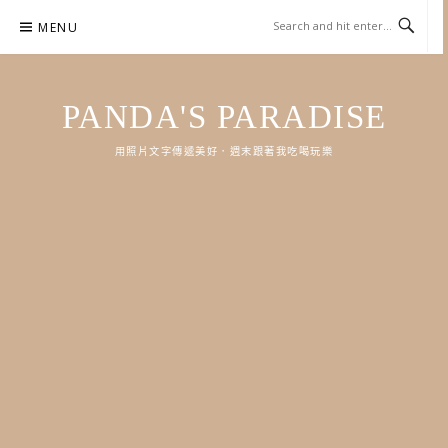
Skip
MENU
to
content
PANDA'S PARADISE
用照片文字傳遞美好．週末跟著我吃喝玩樂