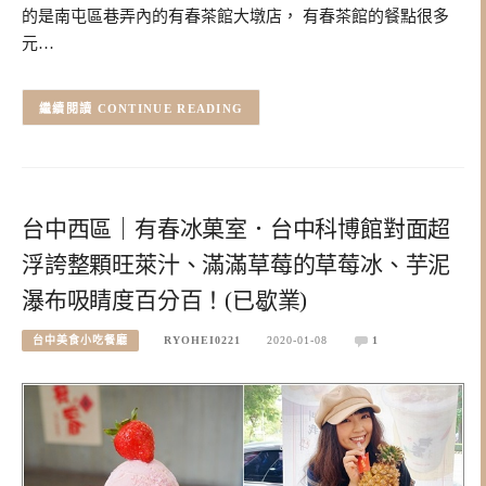
的是南屯區巷弄內的有春茶館大墩店， 有春茶館的餐點很多
元…
CONTINUE READING
台中西區｜有春冰菓室．台中科博館對面超
浮誇整顆旺萊汁、滿滿草莓的草莓冰、芋泥
瀑布吸睛度百分百！(已歇業)
台中美食小吃餐廳
RYOHEI0221
2020-01-08
1