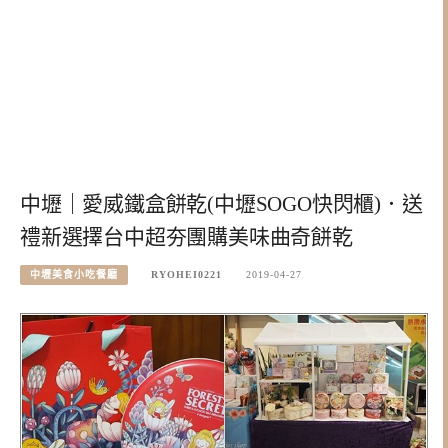
中壢｜愛威鐵盒餅乾(中壢SOGO快閃櫃)．送
禮新選擇台中超夯團購美味曲奇餅乾
中壢美食小吃餐廳
RYOHEI0221
2019-04-27