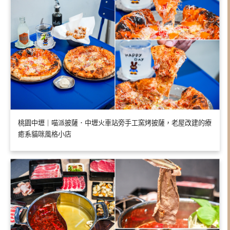
桃園中壢｜喵派披薩．中壢火車站旁手工窯烤披薩，老屋改建的療
癒系貓咪風格小店