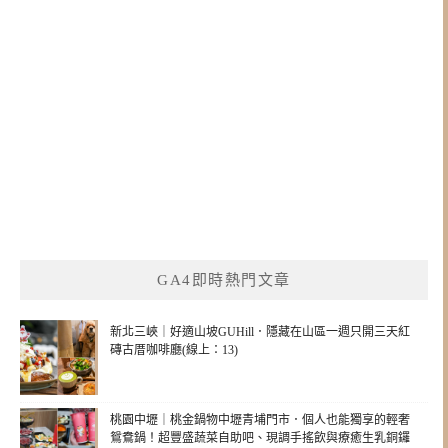
GA4即時熱門文章
新北三峽｜好適山坡GUHill．隱藏在山區一週只開三天紅
磚古厝咖啡廳(線上：13)
桃園中壢｜桃金鍋物中壢青埔門市．個人也能獨享的輕奢
鴛鴦鍋！超豐盛蔬菜自助吧、現調手搖飲與療癒生乳銅鑼