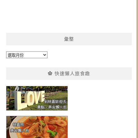
彙整
彙
整
✿ 快速懶人旅食趣