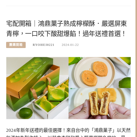
宅配開箱｜鴻鼎菓子熟成檸檬酥．嚴選屏東
青檸，一口咬下酸甜爆餡！過年送禮首選！
團購開箱
RYOHEI0221
2024-01-22
2024年新年送禮的最佳選擇！來自台中的「鴻鼎菓子」以天然