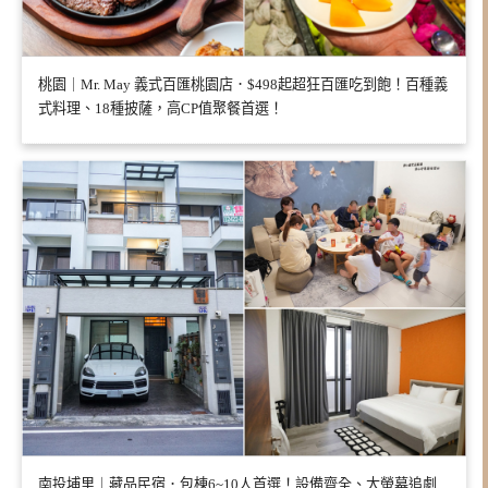
桃園｜Mr. May 義式百匯桃園店．$498起超狂百匯吃到飽！百種義
式料理、18種披薩，高CP值聚餐首選！
南投埔里｜藏品民宿．包棟6~10人首選！設備齊全、大螢幕追劇