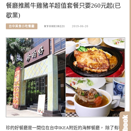
餐廳推薦牛雞豬羊超值套餐只要260元起(已
歇業)
台中美食小吃餐廳
RYOHEI0221
2019-06-20
珍的好餐廳是一間位在台中IKEA附近的海鮮餐廳， 除了有精