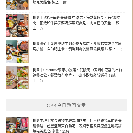
燒完美結合(線上：10)
桃園｜武鶴mini輕奢鍋物-中路店．無點餐限制、無CD時
間！頂級和牛與澎湃海鮮無限爽吃，肉肉控的天堂！(線
上：7)
桃園蘆竹｜爭厚厚切牛排南崁五福店．厚度超有誠意的原
塊排餐，自助吧主食、例湯到霜淇淋無限供應！(線上：3)
桃園｜Casabistro饗家小餐館．武陵高中旁鬧中取靜的木質
調餐酒館，餐點很有水準，下班小酌放鬆新選擇！(線
上：2)
GA4今日熱門文章
桃園中壢｜桃金鍋物中壢青埔門市．個人也能獨享的輕奢
鴛鴦鍋！超豐盛蔬菜自助吧、現調手搖飲與療癒生乳銅鑼
燒完美結合(瀏覽：210)