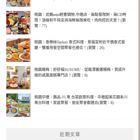
桃園｜武鶴mini輕奢鍋物-中路店．無點餐限制、無CD時
間！頂級和牛與澎湃海鮮無限爽吃，肉肉控的天堂！(瀏
覽：77)
桃園｜泰樂絲Taylors 泰式料理．景福宮附近平價泰式餐
廳，雙層用餐空間聚餐也適合！(瀏覽：26)
桃園楊梅｜舒舒福SUSUMU．從龍潭搬遷楊梅，質感升
級的戚風蛋糕專門店！(瀏覽：9)
桃園中壢｜鵲品-川.粵.台菜創意料理．中壢超美花園系川
粵台料理！家庭聚餐、朋友聚會都適合(瀏覽：8)
近期文章