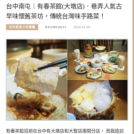
台中南屯｜有春茶館(大墩店)．巷弄人氣古
早味懷舊茶坊，傳統台灣味手路菜！
台中美食小吃餐廳
RYOHEI0221
2020-01-09
有春茶館目前在台中有大墩店和大智店兩間分店， 而我造訪