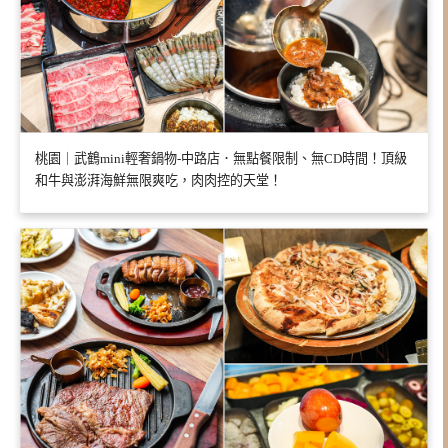
桃園｜武鶴mini輕奢鍋物-中路店．無點餐限制、無CD時間！頂級
和牛與澎湃海鮮無限爽吃，肉肉控的天堂！