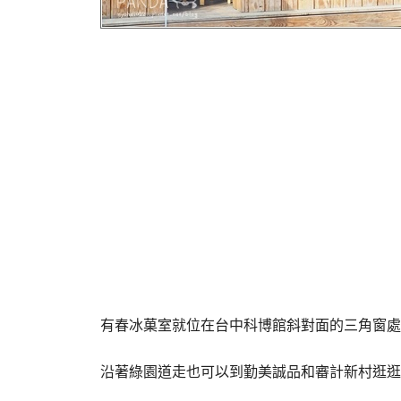
有春冰菓室就位在台中科博館斜對面的三角窗處
沿著綠園道走也可以到勤美誠品和審計新村逛逛