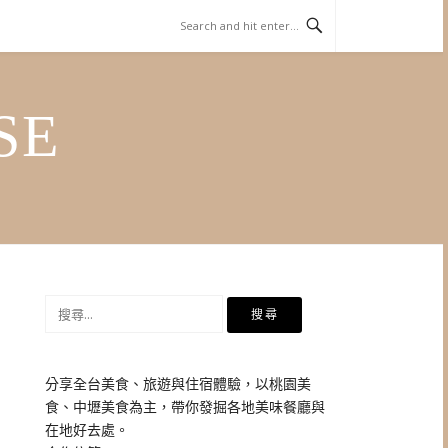
SE
搜
尋
關
鍵
分享全台美食、旅遊與住宿體驗，以桃園美
字:
食、中壢美食為主，帶你發掘各地美味餐廳與
在地好去處。