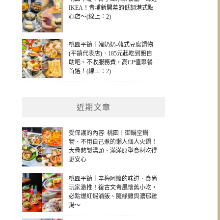
IKEA！青埔新開幕的低調港式點
心店～(線上：2)
桃園平鎮｜韓奶奶-韓式豆腐鍋物
(平鎮代表店)．185元起吃到飽自
助吧、不收服務費，高CP值聚餐
首選！(線上：2)
近期文章
受保護的內容: 桃園｜御鍋堂鍋
物．不用自己煮的懶人個人火鍋！
大骨熬製湯頭、滿滿原型食材吃得
更安心
桃園平鎮｜辛梅阿嬤的味道．食尚
玩家激推！復古文青風懷舊小吃，
必點爆紅蝦滷飯、隨緣雞與濃郁雞
湯～