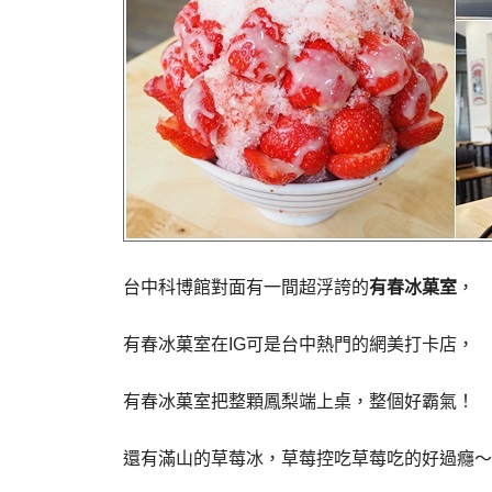
台中科博館對面有一間超浮誇的
有春冰菓室
，
有春冰菓室在IG可是台中熱門的網美打卡店，
有春冰菓室把整顆鳳梨端上桌，整個好霸氣！
還有滿山的草莓冰，草莓控吃草莓吃的好過癮～