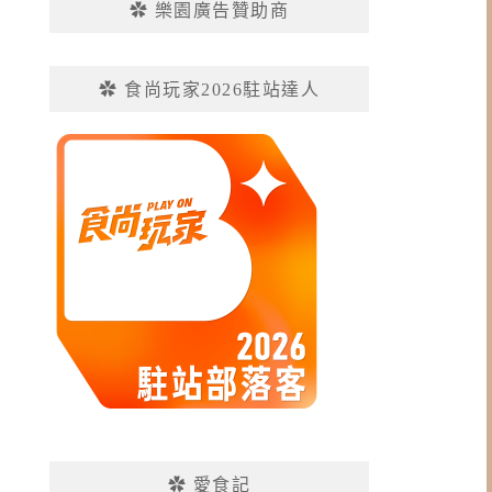
✿ 樂園廣告贊助商
✿ 食尚玩家2026駐站達人
✿ 愛食記