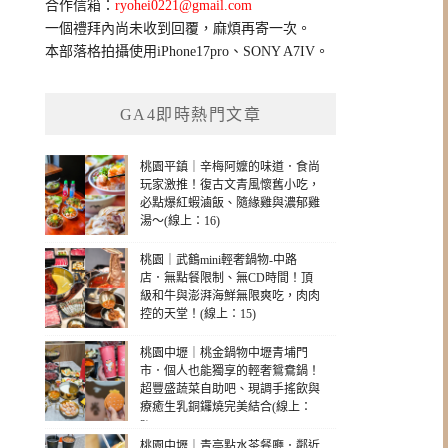
合作信箱：
ryohei0221@gmail.com
一個禮拜內尚未收到回覆，麻煩再寄一次。
本部落格拍攝使用iPhone17pro、SONY A7IV。
GA4即時熱門文章
桃園平鎮｜辛梅阿嬤的味道．食尚
玩家激推！復古文青風懷舊小吃，
必點爆紅蝦滷飯、隨緣雞與濃郁雞
湯～(線上：16)
桃園｜武鶴mini輕奢鍋物-中路
店．無點餐限制、無CD時間！頂
級和牛與澎湃海鮮無限爽吃，肉肉
控的天堂！(線上：15)
桃園中壢｜桃金鍋物中壢青埔門
市．個人也能獨享的輕奢鴛鴦鍋！
超豐盛蔬菜自助吧、現調手搖飲與
療癒生乳銅鑼燒完美結合(線上：
2)
桃園中壢｜青亭點水茶餐廳．鄰近