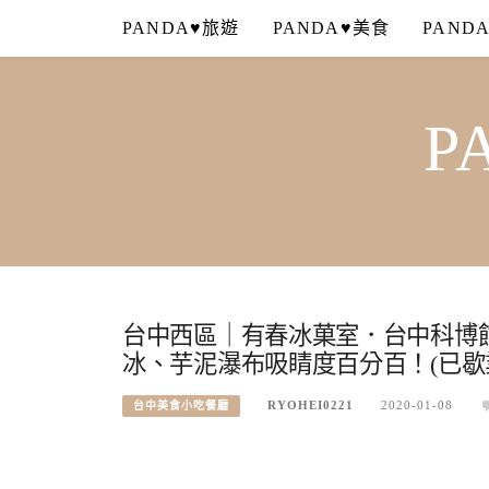
Skip
PANDA♥旅遊
PANDA♥美食
PAND
to
content
P
台中西區｜有春冰菓室．台中科博
冰、芋泥瀑布吸睛度百分百！(已歇
RYOHEI0221
2020-01-08
台中美食小吃餐廳