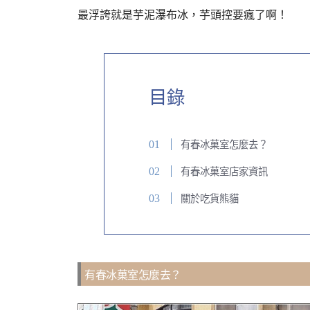
最浮誇就是芋泥瀑布冰，芋頭控要瘋了啊！
目錄
有春冰菓室怎麼去？
有春冰菓室店家資訊
關於吃貨熊貓
有春冰菓室怎麼去？