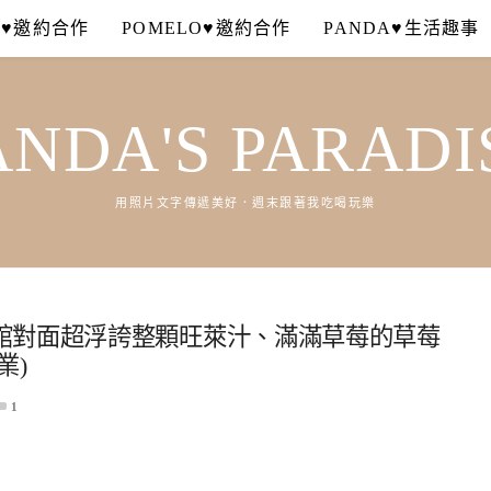
A♥邀約合作
POMELO♥邀約合作
PANDA♥生活趣事
ANDA'S PARADI
用照片文字傳遞美好．週末跟著我吃喝玩樂
館對面超浮誇整顆旺萊汁、滿滿草莓的草莓
業)
1