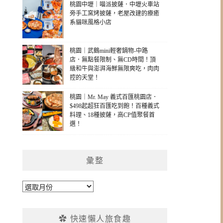
桃園中壢｜喵派披薩．中壢火車站
旁手工窯烤披薩，老屋改建的療癒
系貓咪風格小店
桃園｜武鶴mini輕奢鍋物-中路
店．無點餐限制、無CD時間！頂
級和牛與澎湃海鮮無限爽吃，肉肉
控的天堂！
桃園｜Mr. May 義式百匯桃園店．
$498起超狂百匯吃到飽！百種義式
料理、18種披薩，高CP值聚餐首
選！
彙整
彙
整
✿ 快速懶人旅食趣