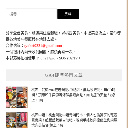
搜
尋
關
鍵
分享全台美食、旅遊與住宿體驗，以桃園美食、中壢美食為主，帶你發
字:
掘各地美味餐廳與在地好去處。
合作信箱：
ryohei0221@gmail.com
一個禮拜內尚未收到回覆，麻煩再寄一次。
本部落格拍攝使用iPhone17pro、SONY A7IV。
GA4即時熱門文章
桃園｜武鶴mini輕奢鍋物-中路店．無點餐限制、無CD時
間！頂級和牛與澎湃海鮮無限爽吃，肉肉控的天堂！(線
上：10)
桃園中壢｜桃金鍋物中壢青埔門市．個人也能獨享的輕奢
鴛鴦鍋！超豐盛蔬菜自助吧、現調手搖飲與療癒生乳銅鑼
燒完美結合(線上：6)