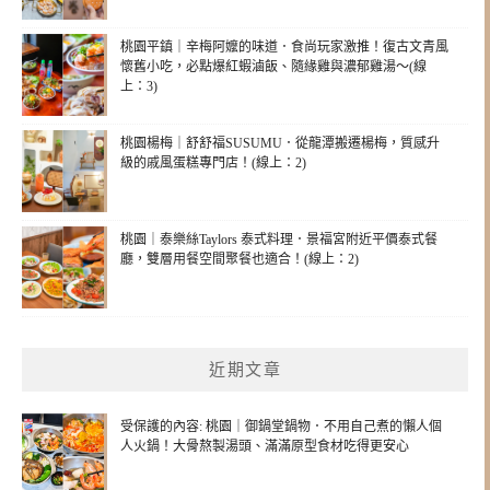
桃園平鎮｜辛梅阿嬤的味道．食尚玩家激推！復古文青風
懷舊小吃，必點爆紅蝦滷飯、隨緣雞與濃郁雞湯～(線
上：3)
桃園楊梅｜舒舒福SUSUMU．從龍潭搬遷楊梅，質感升
級的戚風蛋糕專門店！(線上：2)
桃園｜泰樂絲Taylors 泰式料理．景福宮附近平價泰式餐
廳，雙層用餐空間聚餐也適合！(線上：2)
近期文章
受保護的內容: 桃園｜御鍋堂鍋物．不用自己煮的懶人個
人火鍋！大骨熬製湯頭、滿滿原型食材吃得更安心