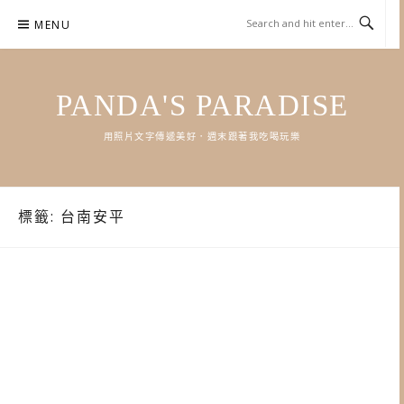
Skip
MENU
to
content
PANDA'S PARADISE
用照片文字傳遞美好．週末跟著我吃喝玩樂
標籤:
台南安平