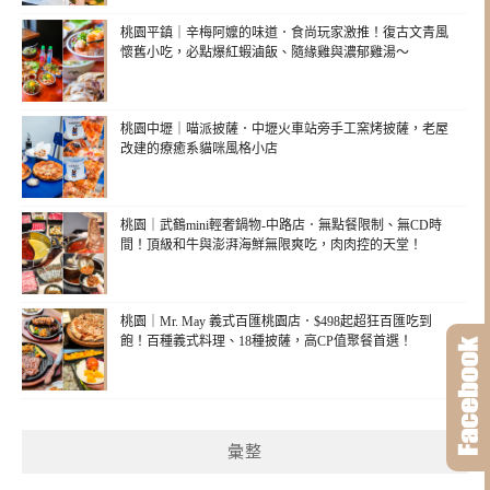
桃園平鎮｜辛梅阿嬤的味道．食尚玩家激推！復古文青風
懷舊小吃，必點爆紅蝦滷飯、隨緣雞與濃郁雞湯～
桃園中壢｜喵派披薩．中壢火車站旁手工窯烤披薩，老屋
改建的療癒系貓咪風格小店
桃園｜武鶴mini輕奢鍋物-中路店．無點餐限制、無CD時
間！頂級和牛與澎湃海鮮無限爽吃，肉肉控的天堂！
桃園｜Mr. May 義式百匯桃園店．$498起超狂百匯吃到
飽！百種義式料理、18種披薩，高CP值聚餐首選！
彙整