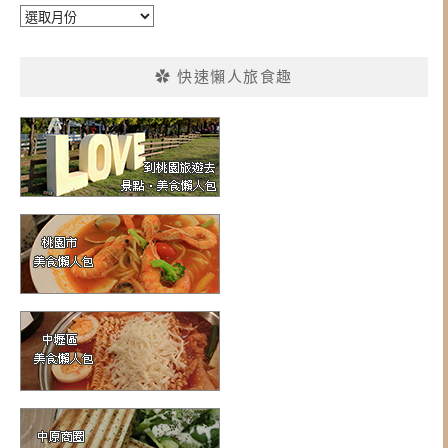
彙
整
✿ 快速懶人旅食趣