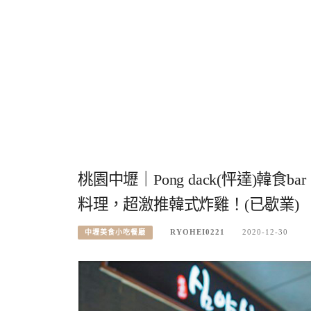
桃園中壢｜Pong dack(怦達)
料理，超激推韓式炸雞！(已歇業)
RYOHEI0221
2020-12-30
中壢美食小吃餐廳