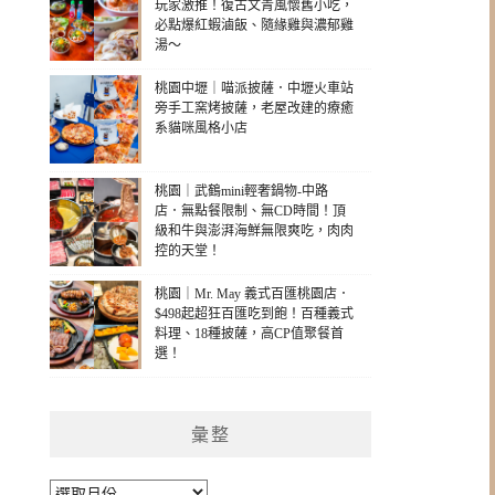
玩家激推！復古文青風懷舊小吃，
必點爆紅蝦滷飯、隨緣雞與濃郁雞
湯～
桃園中壢｜喵派披薩．中壢火車站
旁手工窯烤披薩，老屋改建的療癒
系貓咪風格小店
桃園｜武鶴mini輕奢鍋物-中路
店．無點餐限制、無CD時間！頂
級和牛與澎湃海鮮無限爽吃，肉肉
控的天堂！
桃園｜Mr. May 義式百匯桃園店．
$498起超狂百匯吃到飽！百種義式
料理、18種披薩，高CP值聚餐首
選！
彙整
彙