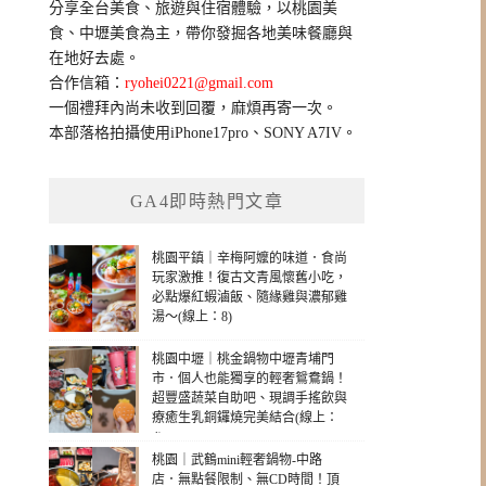
分享全台美食、旅遊與住宿體驗，以桃園美
字:
食、中壢美食為主，帶你發掘各地美味餐廳與
在地好去處。
合作信箱：
ryohei0221@gmail.com
一個禮拜內尚未收到回覆，麻煩再寄一次。
本部落格拍攝使用iPhone17pro、SONY A7IV。
GA4即時熱門文章
桃園平鎮｜辛梅阿嬤的味道．食尚
玩家激推！復古文青風懷舊小吃，
必點爆紅蝦滷飯、隨緣雞與濃郁雞
湯～(線上：8)
桃園中壢｜桃金鍋物中壢青埔門
市．個人也能獨享的輕奢鴛鴦鍋！
超豐盛蔬菜自助吧、現調手搖飲與
療癒生乳銅鑼燒完美結合(線上：
4)
桃園｜武鶴mini輕奢鍋物-中路
店．無點餐限制、無CD時間！頂