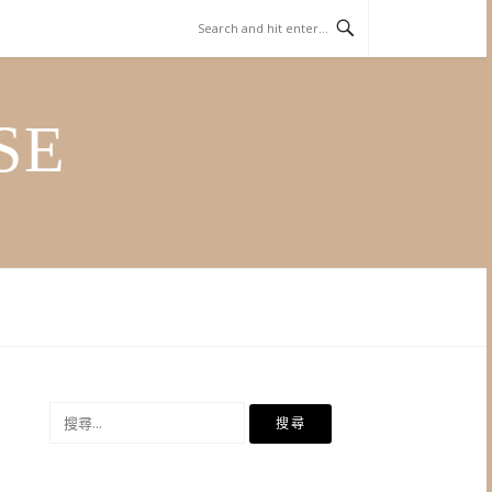
SE
搜
尋
關
鍵