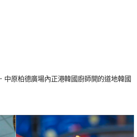
韓食bar．中原柏德廣場內正港韓國廚師開的道地韓國