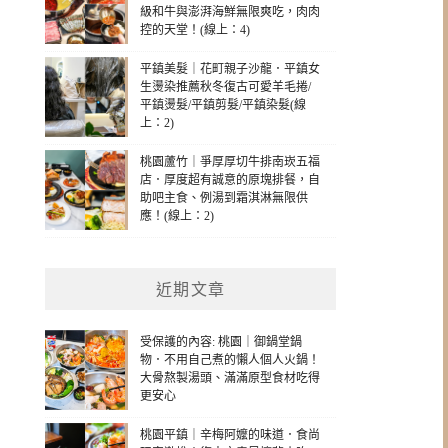
級和牛與澎湃海鮮無限爽吃，肉肉
控的天堂！(線上：4)
平鎮美髮｜花町親子沙龍．平鎮女
生燙染推薦秋冬復古可愛羊毛捲/
平鎮燙髮/平鎮剪髮/平鎮染髮(線
上：2)
桃園蘆竹｜爭厚厚切牛排南崁五福
店．厚度超有誠意的原塊排餐，自
助吧主食、例湯到霜淇淋無限供
應！(線上：2)
近期文章
受保護的內容: 桃園｜御鍋堂鍋
物．不用自己煮的懶人個人火鍋！
大骨熬製湯頭、滿滿原型食材吃得
更安心
桃園平鎮｜辛梅阿嬤的味道．食尚