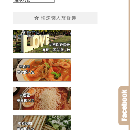
整
✿ 快速懶人旅食趣