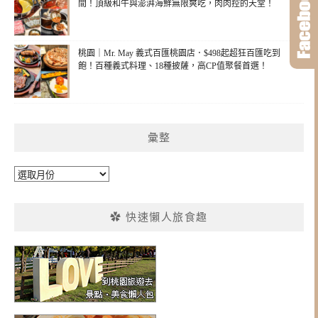
間！頂級和牛與澎湃海鮮無限爽吃，肉肉控的天堂！
桃園｜Mr. May 義式百匯桃園店．$498起超狂百匯吃到
飽！百種義式料理、18種披薩，高CP值聚餐首選！
彙整
彙
整
✿ 快速懶人旅食趣