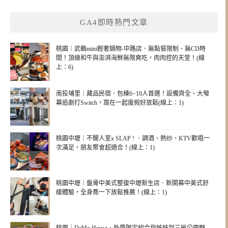
GA4即時熱門文章
桃園｜武鶴mini輕奢鍋物-中路店．無點餐限制、無CD時
間！頂級和牛與澎湃海鮮無限爽吃，肉肉控的天堂！(線
上：6)
南投埔里｜藏品民宿．包棟6~10人首選！設備齊全、大螢
幕追劇打Switch，窩在一起度假好放鬆(線上：1)
桃園中壢｜不醒人室x SLAP ! ．調酒、熱炒、KTV歡唱一
次滿足，朋友聚會超適合！(線上：1)
桃園中壢｜盤骨中美式整復中壢新生店．新開幕中美式舒
緩體驗，全身喬一下放鬆推薦！(線上：1)
桃園｜DeMo House．外帶限定組合與姊妹到三民公園野