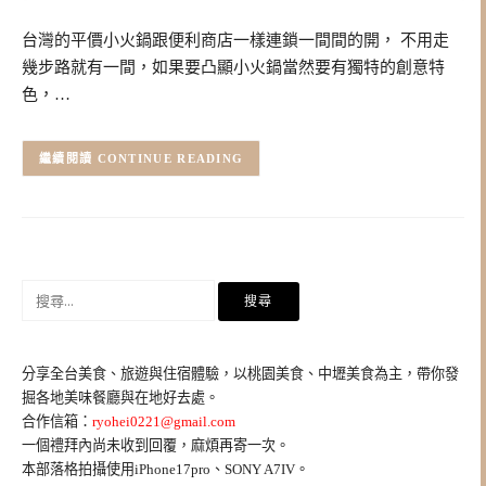
台灣的平價小火鍋跟便利商店一樣連鎖一間間的開， 不用走
幾步路就有一間，如果要凸顯小火鍋當然要有獨特的創意特
色，…
CONTINUE READING
搜
尋
關
鍵
分享全台美食、旅遊與住宿體驗，以桃園美食、中壢美食為主，帶你發
字:
掘各地美味餐廳與在地好去處。
合作信箱：
ryohei0221@gmail.com
一個禮拜內尚未收到回覆，麻煩再寄一次。
本部落格拍攝使用iPhone17pro、SONY A7IV。