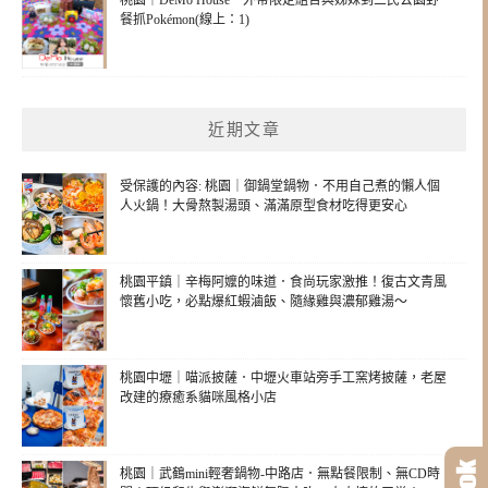
餐抓Pokémon(線上：1)
近期文章
受保護的內容: 桃園｜御鍋堂鍋物．不用自己煮的懶人個
人火鍋！大骨熬製湯頭、滿滿原型食材吃得更安心
桃園平鎮｜辛梅阿嬤的味道．食尚玩家激推！復古文青風
懷舊小吃，必點爆紅蝦滷飯、隨緣雞與濃郁雞湯～
桃園中壢｜喵派披薩．中壢火車站旁手工窯烤披薩，老屋
改建的療癒系貓咪風格小店
桃園｜武鶴mini輕奢鍋物-中路店．無點餐限制、無CD時