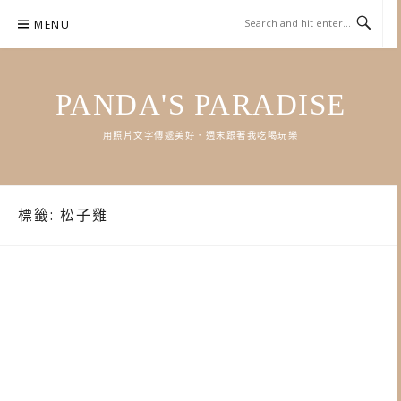
Skip
MENU
to
content
PANDA'S PARADISE
用照片文字傳遞美好．週末跟著我吃喝玩樂
標籤:
松子雞