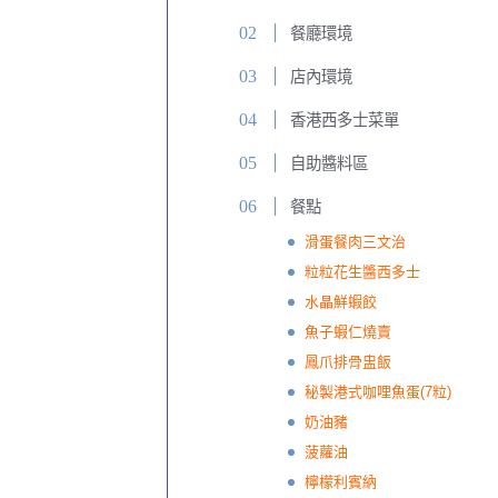
餐廳環境
店內環境
香港西多士菜單
自助醬料區
餐點
滑蛋餐肉三文治
粒粒花生醬西多士
水晶鮮蝦餃
魚子蝦仁燒賣
鳳爪排骨盅飯
秘製港式咖哩魚蛋(7粒)
奶油豬
菠蘿油
檸檬利賓納