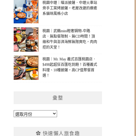
桃園中壢｜喵派披薩．中壢火車站
旁手工窯烤披薩，老屋改建的療癒
系貓咪風格小店
桃園｜武鶴mini輕奢鍋物-中路
店．無點餐限制、無CD時間！頂
級和牛與澎湃海鮮無限爽吃，肉肉
控的天堂！
桃園｜Mr. May 義式百匯桃園店．
$498起超狂百匯吃到飽！百種義式
料理、18種披薩，高CP值聚餐首
選！
彙整
彙
整
✿ 快速懶人旅食趣