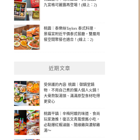
九宮格可麗露再登場！(線上：2)
桃園｜泰樂絲Taylors 泰式料理．
景福宮附近平價泰式餐廳，雙層用
餐空間聚餐也適合！(線上：2)
近期文章
受保護的內容: 桃園｜御鍋堂鍋
物．不用自己煮的懶人個人火鍋！
大骨熬製湯頭、滿滿原型食材吃得
更安心
桃園平鎮｜辛梅阿嬤的味道．食尚
玩家激推！復古文青風懷舊小吃，
必點爆紅蝦滷飯、隨緣雞與濃郁雞
湯～