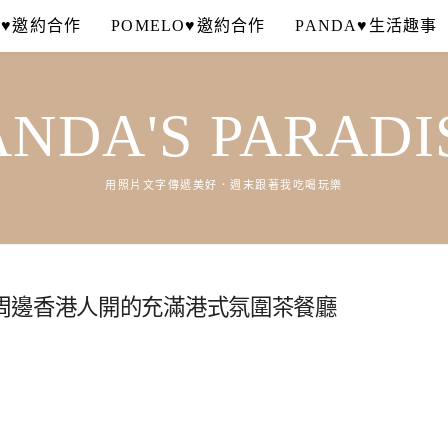
A♥邀約合作
POMELO♥邀約合作
PANDA♥生活趣事
ANDA'S PARADI
用照片文字傳遞美好．週末跟著我吃喝玩樂
周邊香港人開的充滿港式氛圍茶餐廳