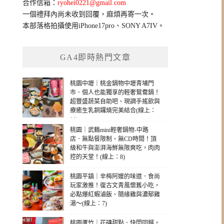
合作信箱：
ryohei0221@gmail.com
一個禮拜內尚未收到回覆，麻煩再寄一次。
本部落格拍攝使用iPhone17pro、SONY A7IV。
GA4即時熱門文章
桃園中壢｜桃金鍋物中壢青埔門
市．個人也能獨享的輕奢鴛鴦鍋！
超豐盛蔬菜自助吧、現調手搖飲與
療癒生乳銅鑼燒完美結合(線上：
11)
桃園｜武鶴mini輕奢鍋物-中路
店．無點餐限制、無CD時間！頂
級和牛與澎湃海鮮無限爽吃，肉肉
控的天堂！(線上：8)
桃園平鎮｜辛梅阿嬤的味道．食尚
玩家激推！復古文青風懷舊小吃，
必點爆紅蝦滷飯、隨緣雞與濃郁雞
湯～(線上：7)
桃園蘆竹｜花磚甜點．快閃回歸，