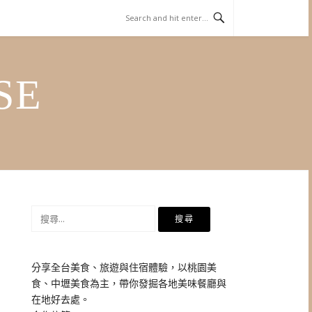
SE
搜
尋
關
鍵
分享全台美食、旅遊與住宿體驗，以桃園美
字:
食、中壢美食為主，帶你發掘各地美味餐廳與
在地好去處。