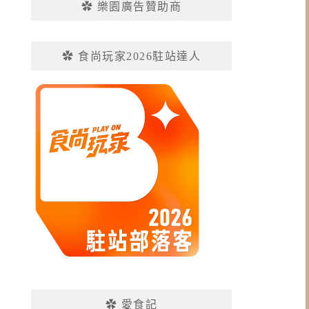
✿ 樂園廣告贊助商
✿ 食尚玩家2026駐站達人
✿ 愛食記