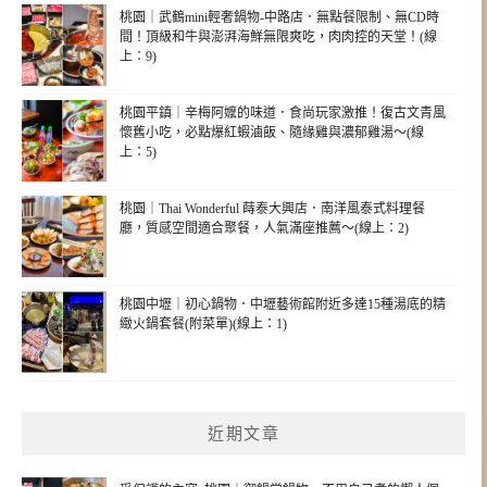
桃園｜武鶴mini輕奢鍋物-中路店．無點餐限制、無CD時
間！頂級和牛與澎湃海鮮無限爽吃，肉肉控的天堂！(線
上：9)
桃園平鎮｜辛梅阿嬤的味道．食尚玩家激推！復古文青風
懷舊小吃，必點爆紅蝦滷飯、隨緣雞與濃郁雞湯～(線
上：5)
桃園｜Thai Wonderful 蒔泰大興店．南洋風泰式料理餐
廳，質感空間適合聚餐，人氣滿座推薦～(線上：2)
桃園中壢｜初心鍋物．中壢藝術館附近多達15種湯底的精
緻火鍋套餐(附菜單)(線上：1)
近期文章