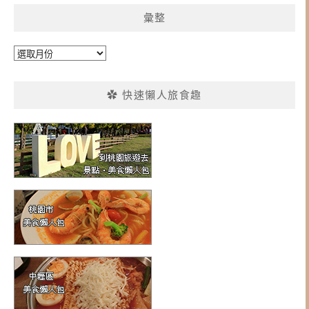
彙整
彙
整
✿ 快速懶人旅食趣