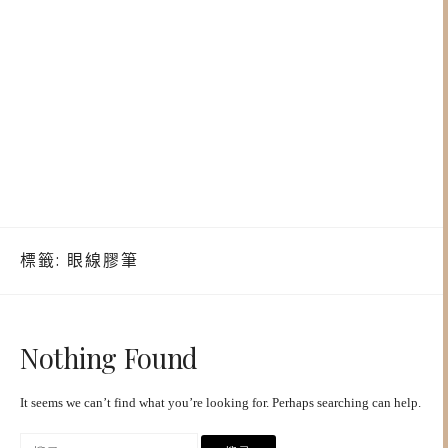
標籤:
眼線膠筆
Nothing Found
It seems we can’t find what you’re looking for. Perhaps searching can help.
搜