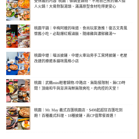
受保護的內容: 桃園｜御鍋堂鍋物．不用自己煮的懶人個
人火鍋！大骨熬製湯頭、滿滿原型食材吃得更安心
桃園平鎮｜辛梅阿嬤的味道．食尚玩家激推！復古文青風
懷舊小吃，必點爆紅蝦滷飯、隨緣雞與濃郁雞湯～
桃園中壢｜喵派披薩．中壢火車站旁手工窯烤披薩，老屋
改建的療癒系貓咪風格小店
桃園｜武鶴mini輕奢鍋物-中路店．無點餐限制、無CD時
間！頂級和牛與澎湃海鮮無限爽吃，肉肉控的天堂！
桃園｜Mr. May 義式百匯桃園店．$498起超狂百匯吃到
飽！百種義式料理、18種披薩，高CP值聚餐首選！