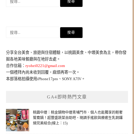
尋
關
鍵
字:
搜
尋
關
鍵
分享全台美食、旅遊與住宿體驗，以桃園美食、中壢美食為主，帶你發
字:
掘各地美味餐廳與在地好去處。
合作信箱：
ryohei0221@gmail.com
一個禮拜內尚未收到回覆，麻煩再寄一次。
本部落格拍攝使用iPhone17pro、SONY A7IV。
GA4即時熱門文章
桃園中壢｜桃金鍋物中壢青埔門市．個人也能獨享的輕奢
鴛鴦鍋！超豐盛蔬菜自助吧、現調手搖飲與療癒生乳銅鑼
燒完美結合(線上：15)