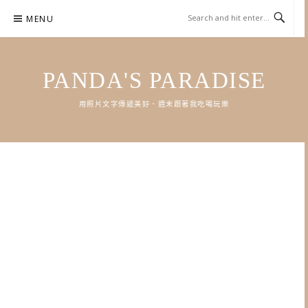
Skip
MENU
to
content
PANDA'S PARADISE
用照片文字傳遞美好．週末跟著我吃喝玩樂