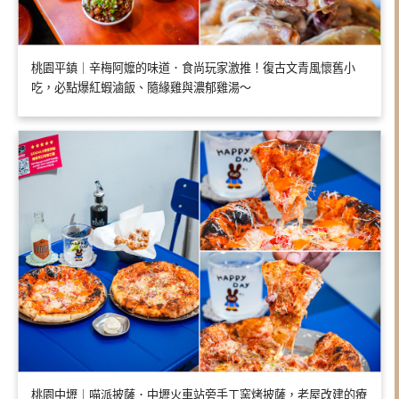
桃園平鎮｜辛梅阿嬤的味道．食尚玩家激推！復古文青風懷舊小
吃，必點爆紅蝦滷飯、隨緣雞與濃郁雞湯～
桃園中壢｜喵派披薩．中壢火車站旁手工窯烤披薩，老屋改建的療