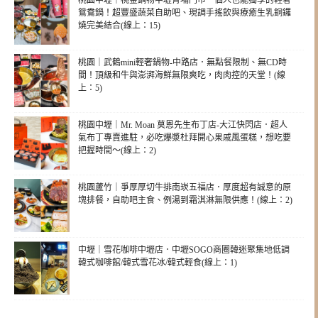
桃園中壢｜桃金鍋物中壢青埔門市．個人也能獨享的輕奢
鴛鴦鍋！超豐盛蔬菜自助吧、現調手搖飲與療癒生乳銅鑼
燒完美結合(線上：15)
桃園｜武鶴mini輕奢鍋物-中路店．無點餐限制、無CD時
間！頂級和牛與澎湃海鮮無限爽吃，肉肉控的天堂！(線
上：5)
桃園中壢｜Mr. Moan 莫恩先生布丁店-大江快閃店．超人
氣布丁專賣進駐，必吃爆漿杜拜開心果戚風蛋糕，想吃要
把握時間～(線上：2)
桃園蘆竹｜爭厚厚切牛排南崁五福店．厚度超有誠意的原
塊排餐，自助吧主食、例湯到霜淇淋無限供應！(線上：2)
中壢｜雪花咖啡中壢店．中壢SOGO商圈韓迷聚集地低調
韓式咖啡館/韓式雪花冰/韓式輕食(線上：1)