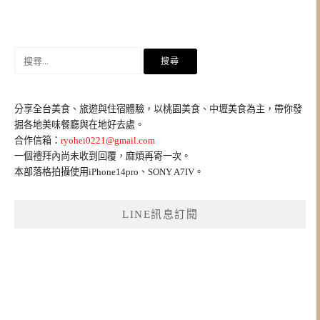
搜
尋
關
鍵
分享全台美食、旅遊與住宿體驗，以桃園美食、中壢美食為主，帶你發
字:
掘各地美味餐廳與在地好去處。
合作信箱：
ryohei0221@gmail.com
一個禮拜內尚未收到回覆，麻煩再寄一次。
本部落格拍攝使用iPhone14pro、SONY A7IV。
LINE訊息訂閱