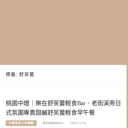
標籤:
舒芙蕾
桃園中壢｜樂在舒芙蕾輕食Bar．老街溪旁日
式氛圍專賣甜鹹舒芙蕾輕食早午餐
中壢美食小吃餐廳
RYOHEI0221
2020-12-25