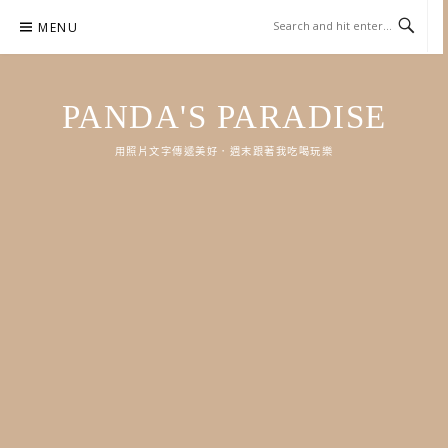
Skip
MENU
to
content
PANDA'S PARADISE
用照片文字傳遞美好．週末跟著我吃喝玩樂