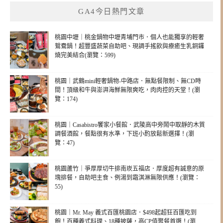
GA4今日熱門文章
桃園中壢｜桃金鍋物中壢青埔門市．個人也能獨享的輕奢
鴛鴦鍋！超豐盛蔬菜自助吧、現調手搖飲與療癒生乳銅鑼
燒完美結合(瀏覽：599)
桃園｜武鶴mini輕奢鍋物-中路店．無點餐限制、無CD時
間！頂級和牛與澎湃海鮮無限爽吃，肉肉控的天堂！(瀏
覽：174)
桃園｜Casabistro饗家小餐館．武陵高中旁鬧中取靜的木質
調餐酒館，餐點很有水準，下班小酌放鬆新選擇！(瀏
覽：47)
桃園蘆竹｜爭厚厚切牛排南崁五福店．厚度超有誠意的原
塊排餐，自助吧主食、例湯到霜淇淋無限供應！(瀏覽：
55)
桃園｜Mr. May 義式百匯桃園店．$498起超狂百匯吃到
飽！百種義式料理、18種披薩，高CP值聚餐首選！(瀏