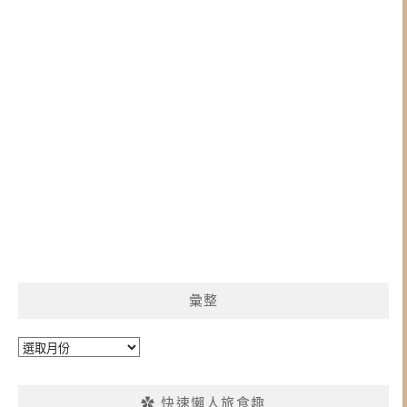
彙整
彙
整
✿ 快速懶人旅食趣