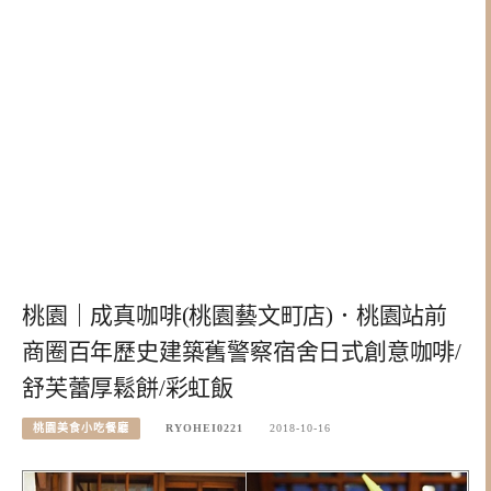
桃園｜成真咖啡(桃園藝文町店)．桃園站前
商圈百年歷史建築舊警察宿舍日式創意咖啡/
舒芙蕾厚鬆餅/彩虹飯
桃園美食小吃餐廳
RYOHEI0221
2018-10-16