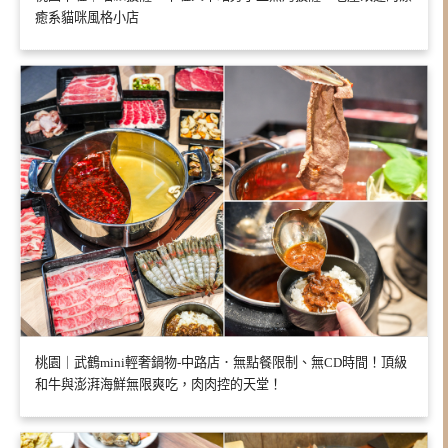
癒系貓咪風格小店
桃園｜武鶴mini輕奢鍋物-中路店．無點餐限制、無CD時間！頂級
和牛與澎湃海鮮無限爽吃，肉肉控的天堂！