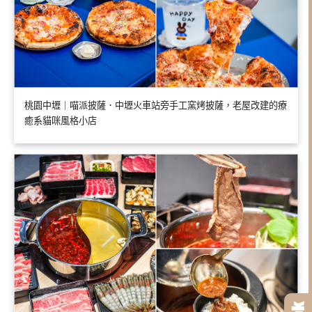
桃園中壢｜喵派披薩．中壢火車站旁手工窯烤披薩，老屋改建的療
癒系貓咪風格小店