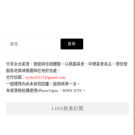
搜
尋
關
鍵
分享全台美食、旅遊與住宿體驗，以桃園美食、中壢美食為主，帶你發
字:
掘各地美味餐廳與在地好去處。
合作信箱：
ryohei0221@gmail.com
一個禮拜內尚未收到回覆，麻煩再寄一次。
本部落格拍攝使用iPhone14pro、SONY A7IV。
LINE訊息訂閱