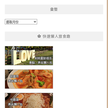
彙整
彙
整
✿ 快速懶人旅食趣