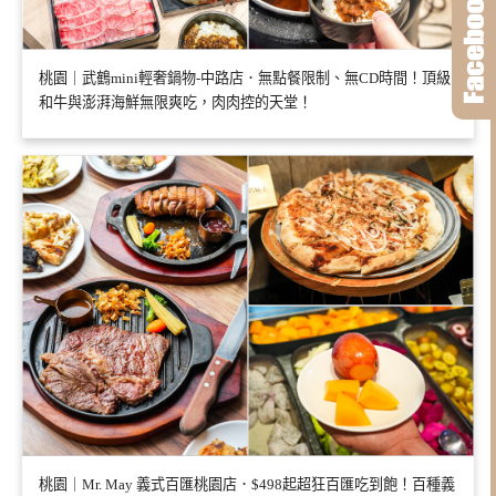
桃園｜武鶴mini輕奢鍋物-中路店．無點餐限制、無CD時間！頂級
和牛與澎湃海鮮無限爽吃，肉肉控的天堂！
桃園｜Mr. May 義式百匯桃園店．$498起超狂百匯吃到飽！百種義