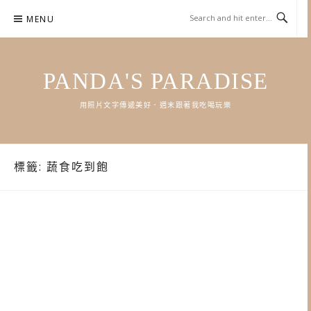
Skip
MENU
to
content
PANDA'S PARADISE
用照片文字傳遞美好．週末跟著我吃喝玩樂
標籤:
蔬食吃到飽