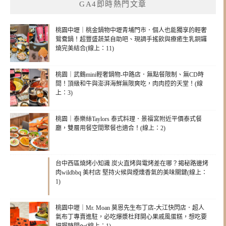
GA4即時熱門文章
桃園中壢｜桃金鍋物中壢青埔門市．個人也能獨享的輕奢
鴛鴦鍋！超豐盛蔬菜自助吧、現調手搖飲與療癒生乳銅鑼
燒完美結合(線上：11)
桃園｜武鶴mini輕奢鍋物-中路店．無點餐限制、無CD時
間！頂級和牛與澎湃海鮮無限爽吃，肉肉控的天堂！(線
上：3)
桃園｜泰樂絲Taylors 泰式料理．景福宮附近平價泰式餐
廳，雙層用餐空間聚餐也適合！(線上：2)
台中西區燒烤小知識 炭火直烤與電烤差在哪？揭秘路邊烤
肉wildbbq 美村店 堅持火候與煙燻香氣的美味關鍵(線上：
1)
桃園中壢｜Mr. Moan 莫恩先生布丁店-大江快閃店．超人
氣布丁專賣進駐，必吃爆漿杜拜開心果戚風蛋糕，想吃要