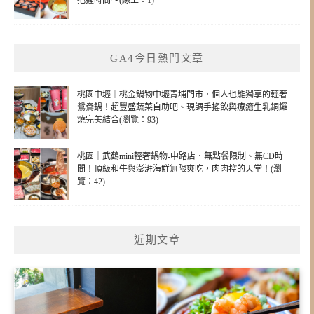
把握時間～(線上：1)
GA4今日熱門文章
桃園中壢｜桃金鍋物中壢青埔門市．個人也能獨享的輕奢
鴛鴦鍋！超豐盛蔬菜自助吧、現調手搖飲與療癒生乳銅鑼
燒完美結合(瀏覽：93)
桃園｜武鶴mini輕奢鍋物-中路店．無點餐限制、無CD時
間！頂級和牛與澎湃海鮮無限爽吃，肉肉控的天堂！(瀏
覽：42)
近期文章