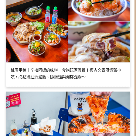
桃園平鎮｜辛梅阿嬤的味道．食尚玩家激推！復古文青風懷舊小
吃，必點爆紅蝦滷飯、隨緣雞與濃郁雞湯～