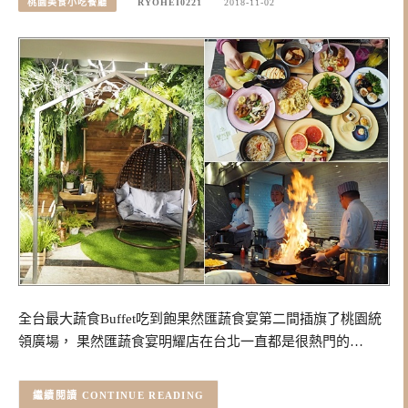
桃園美食小吃餐廳
RYOHEI0221
2018-11-02
全台最大蔬食Buffet吃到飽果然匯蔬食宴第二間插旗了桃園統
領廣場， 果然匯蔬食宴明耀店在台北一直都是很熱門的…
CONTINUE READING