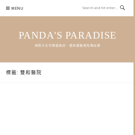
Skip
MENU
to
content
PANDA'S PARADISE
用照片文字傳遞美好．週末跟著我吃喝玩樂
標籤:
雙和醫院