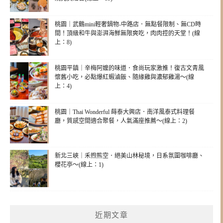
桃園｜武鶴mini輕奢鍋物-中路店．無點餐限制、無CD時
間！頂級和牛與澎湃海鮮無限爽吃，肉肉控的天堂！(線
上：8)
桃園平鎮｜辛梅阿嬤的味道．食尚玩家激推！復古文青風
懷舊小吃，必點爆紅蝦滷飯、隨緣雞與濃郁雞湯～(線
上：4)
桃園｜Thai Wonderful 蒔泰大興店．南洋風泰式料理餐
廳，質感空間適合聚餐，人氣滿座推薦～(線上：2)
新北三峽｜禾煦熊空．絕美山林秘境，日系氛圍咖啡廳、
櫻花亭～(線上：1)
近期文章