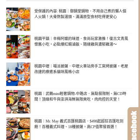
受保護的內容: 桃園｜御鍋堂鍋物．不用自己煮的懶人個
人火鍋！大骨熬製湯頭、滿滿原型食材吃得更安心
桃園平鎮｜辛梅阿嬤的味道．食尚玩家激推！復古文青風
懷舊小吃，必點爆紅蝦滷飯、隨緣雞與濃郁雞湯～
桃園中壢｜喵派披薩．中壢火車站旁手工窯烤披薩，老屋
改建的療癒系貓咪風格小店
桃園｜武鶴mini輕奢鍋物-中路店．無點餐限制、無CD時
間！頂級和牛與澎湃海鮮無限爽吃，肉肉控的天堂！
桃園｜Mr. May 義式百匯桃園店．$498起超狂百匯吃到
飽！百種義式料理、18種披薩，高CP值聚餐首選！