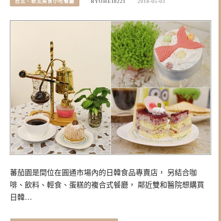
台北、新北美食小吃餐廳
RYOHEI0221
2018-05-03
蕃茄園是間位在圓通市場內的日韓食品專賣店， 另結合咖
啡、飲料、輕食、蛋糕的複合式餐廳， 鄰近雙和醫院想購買
日韓…