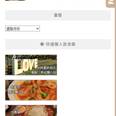
彙整
彙
整
✿ 快速懶人旅食趣