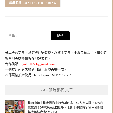
CONTINUE READING
搜
尋
關
鍵
分享全台美食、旅遊與住宿體驗，以桃園美食、中壢美食為主，帶你發
字:
掘各地美味餐廳與在地好去處。
合作信箱：
ryohei0221@gmail.com
一個禮拜內尚未收到回覆，麻煩再寄一次。
本部落格拍攝使用iPhone17pro、SONY A7IV。
GA4即時熱門文章
桃園中壢｜桃金鍋物中壢青埔門市．個人也能獨享的輕奢
鴛鴦鍋！超豐盛蔬菜自助吧、現調手搖飲與療癒生乳銅鑼
燒完美結合(線上：15)