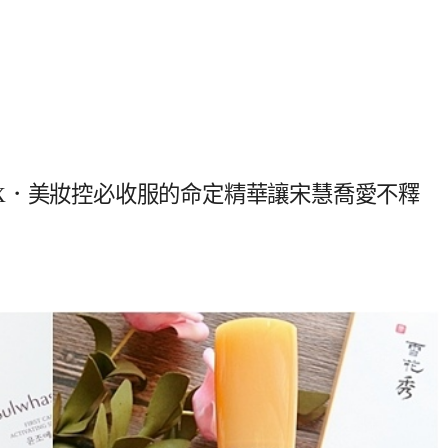
精華EX．美妝控必收服的命定精華讓宋慧喬愛不釋