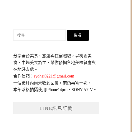
搜
尋
關
鍵
分享全台美食、旅遊與住宿體驗，以桃園美
字:
食、中壢美食為主，帶你發掘各地美味餐廳與
在地好去處。
合作信箱：
ryohei0221@gmail.com
一個禮拜內尚未收到回覆，麻煩再寄一次。
本部落格拍攝使用iPhone14pro、SONY A7IV。
LINE訊息訂閱