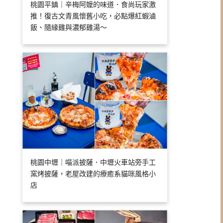
桃園平鎮｜辛梅阿嬤的味道．食尚玩家激
推！復古文青風懷舊小吃，必點爆紅蝦滷
飯、隨緣雞與濃郁雞湯～
桃園中壢｜喵派披薩．中壢火車站旁手工
窯烤披薩，老屋改建的療癒系貓咪風格小
店