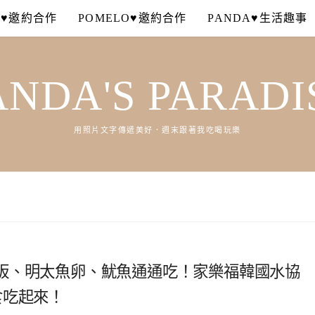
A♥邀約合作
POMELO♥邀約合作
PANDA♥生活趣事
ANDA'S PARADI
用照片文字傳遞美好．週末跟著我吃喝玩樂
板、明太魚卵、魷魚通通吃！家樂福韓國水協
美食吃起來！