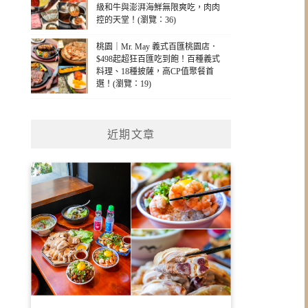
級和牛與澎湃海鮮無限爽吃，肉肉
控的天堂！(瀏覽：36)
桃園｜Mr. May 義式百匯桃園店．
$498起超狂百匯吃到飽！百種義式
料理、18種披薩，高CP值聚餐首
選！(瀏覽：19)
近期文章