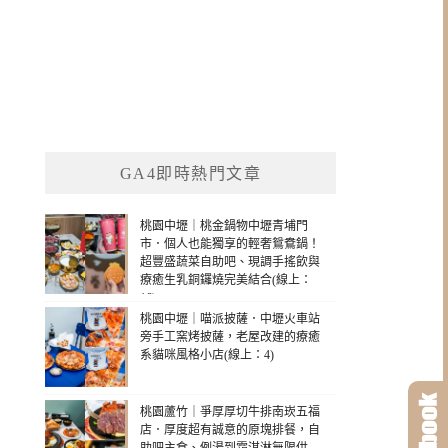
GA4即時熱門文章
桃園中壢｜桃金鍋物中壢青埔門
市．個人也能獨享的輕奢鴛鴦鍋！
超豐盛蔬菜自助吧、現調手搖飲與
療癒生乳銅鑼燒完美結合(線上：
16)
桃園中壢｜喵派披薩．中壢火車站
旁手工窯烤披薩，老屋改建的療癒
系貓咪風格小店(線上：4)
桃園蘆竹｜爭厚厚切牛排南崁五福
店．厚度超有誠意的原塊排餐，自