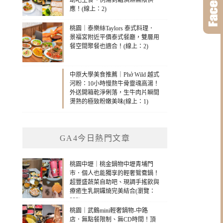
助吧主食、例湯到霜淇淋無限供
應！(線上：2)
桃園｜泰樂絲Taylors 泰式料理．
景福宮附近平價泰式餐廳，雙層用
餐空間聚餐也適合！(線上：2)
中原大學美食推薦｜Phở Wild 越式
河粉：10小時慢熬牛骨靈魂高湯！
外送開箱乾淨俐落，生牛肉片瞬間
燙熟的極致粉嫩美味(線上：1)
GA4今日熱門文章
桃園中壢｜桃金鍋物中壢青埔門
市．個人也能獨享的輕奢鴛鴦鍋！
超豐盛蔬菜自助吧、現調手搖飲與
療癒生乳銅鑼燒完美結合(瀏覽：
232)
桃園｜武鶴mini輕奢鍋物-中路
店．無點餐限制、無CD時間！頂